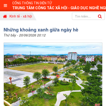
CỔNG THÔNG TIN ĐIỆN TỬ
TRUNG TÂM CÔNG TÁC XÃ HỘI - GIÁO DỤC NGHỀ NG
Kinh tế - xã hội
Những khoảng xanh giữa ngày hè
Thứ bảy - 20/06/2026 20:12