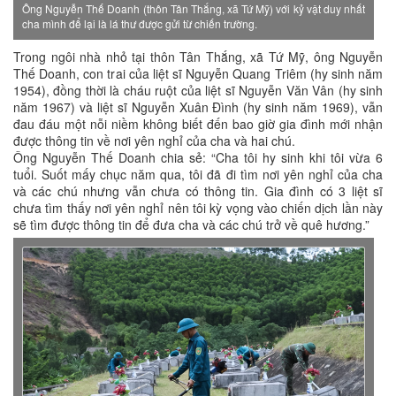
Ông Nguyễn Thế Doanh (thôn Tân Thắng, xã Tứ Mỹ) với kỷ vật duy nhất
cha mình để lại là lá thư được gửi từ chiến trường.
Trong ngôi nhà nhỏ tại thôn Tân Thắng, xã Tứ Mỹ, ông Nguyễn
Thế Doanh, con trai của liệt sĩ Nguyễn Quang Triêm (hy sinh năm
1954), đồng thời là cháu ruột của liệt sĩ Nguyễn Văn Vân (hy sinh
năm 1967) và liệt sĩ Nguyễn Xuân Đình (hy sinh năm 1969), vẫn
đau đáu một nỗi niềm không biết đến bao giờ gia đình mới nhận
được thông tin về nơi yên nghỉ của cha và hai chú.
Ông Nguyễn Thế Doanh chia sẻ: “Cha tôi hy sinh khi tôi vừa 6
tuổi. Suốt mấy chục năm qua, tôi đã đi tìm nơi yên nghỉ của cha
và các chú nhưng vẫn chưa có thông tin. Gia đình có 3 liệt sĩ
chưa tìm thấy nơi yên nghỉ nên tôi kỳ vọng vào chiến dịch lần này
sẽ tìm được thông tin để đưa cha và các chú trở về quê hương.”