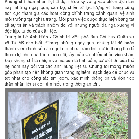
Không chỉ thân nhân liệt sĩ đặt nhiều kỳ vọng vào chiến dịch lần
này, những ngày qua, cán bộ, chiến sĩ lực lượng vũ trang cũng
tích cực tham gia các hoạt động chỉnh trang cảnh quan, vệ sinh
môi trường tại nghĩa trang. Mỗi phần việc được thực hiện bằng tất
cả sự tri ân và trách nhiệm đối với những người đã ngã xuống vì
độc lập, tự do của dân tộc.
Trung tá Lê Anh Hiệp - Chính trị viên phó Ban Chỉ huy Quân sự
xã Tứ Mỹ cho biết: “Trong những ngày qua, chúng tôi đã hoàn
thành việc đánh số các ngôi mộ chưa xác định được thông tin để
thuận lợi cho quá trình theo dõi, lấy mẫu và nhiều phần việc khác.
Đây không chỉ là nhiệm vụ mà còn là tình cảm, sự biết ơn của thế
hệ hôm nay đối với các anh hùng liệt sĩ. Chúng tôi mong muốn
góp phần tạo nên không gian trang nghiêm, sạch đẹp để phục vụ
tốt nhất cho công tác tìm kiếm, xác minh thông tin và đón tiếp
thân nhân liệt sĩ đến tìm hiểu trong thời gian tới”.