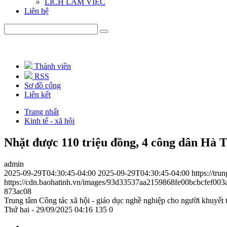
LICH LÀM VIỆC
Liên hệ
Thành viên
RSS
Sơ đồ cổng
Liên kết
Trang nhất
Kinh tế - xã hội
Nhặt được 110 triệu đồng, 4 công dân Hà Tĩ
admin
2025-09-29T04:30:45-04:00
2025-09-29T04:30:45-04:00
https://tr
https://cdn.baohatinh.vn/images/93d33537aa2159868fe00bcbcf
873ac08
Trung tâm Công tác xã hội - giáo dục nghề nghiệp cho người khuyết 
Thứ hai - 29/09/2025 04:16
135
0