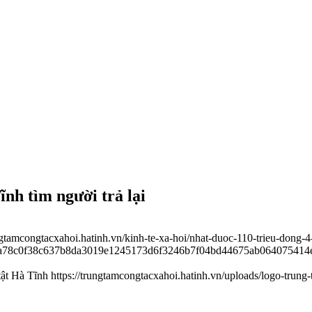
nh tìm người trả lại
ungtamcongtacxahoi.hatinh.vn/kinh-te-xa-hoi/nhat-duoc-110-trieu-dong-4
ef003a78c0f38c637b8da3019e1245173d6f3246b7f04bd44675ab0640754
tật Hà Tĩnh
https://trungtamcongtacxahoi.hatinh.vn/uploads/logo-trung-