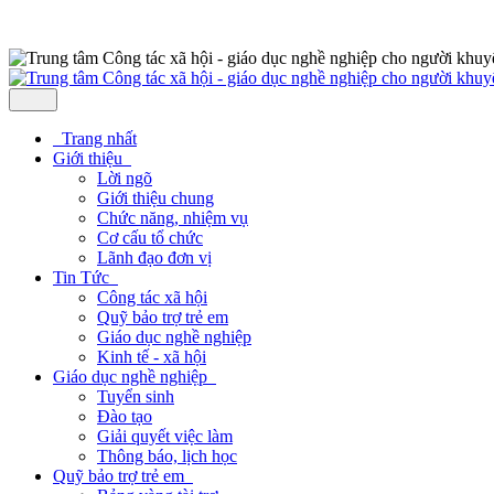
Trang nhất
Giới thiệu
Lời ngõ
Giới thiệu chung
Chức năng, nhiệm vụ
Cơ cấu tổ chức
Lãnh đạo đơn vị
Tin Tức
Công tác xã hội
Quỹ bảo trợ trẻ em
Giáo dục nghề nghiệp
Kinh tế - xã hội
Giáo dục nghề nghiệp
Tuyển sinh
Đào tạo
Giải quyết việc làm
Thông báo, lịch học
Quỹ bảo trợ trẻ em