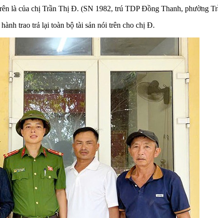
trên là của chị Trần Thị Đ. (SN 1982, trú TDP Đồng Thanh, phường Trầ
nh trao trả lại toàn bộ tài sản nói trên cho chị Đ.