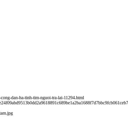
-cong-dan-ha-tinh-tim-nguoi-tra-lai-11294.html
14e24f09abd9513b0dd2a9618891c689be1a2ba1688f7d7bbc9fcb061ceb
tam.jpg