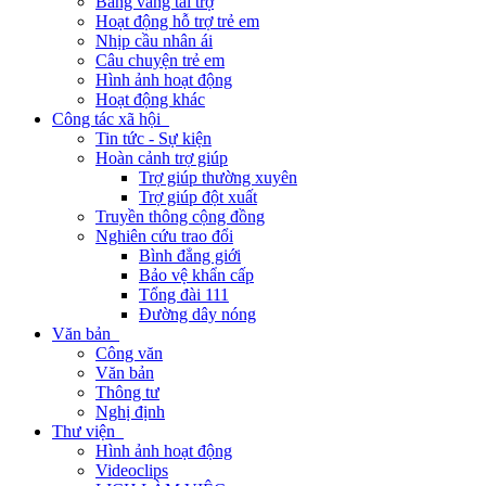
Bảng vàng tài trợ
Hoạt động hỗ trợ trẻ em
Nhịp cầu nhân ái
Câu chuyện trẻ em
Hình ảnh hoạt động
Hoạt động khác
Công tác xã hội
Tin tức - Sự kiện
Hoàn cảnh trợ giúp
Trợ giúp thường xuyên
Trợ giúp đột xuất
Truyền thông cộng đồng
Nghiên cứu trao đổi
Bình đẳng giới
Bảo vệ khẩn cấp
Tổng đài 111
Đường dây nóng
Văn bản
Công văn
Văn bản
Thông tư
Nghị định
Thư viện
Hình ảnh hoạt động
Videoclips