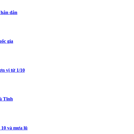
Nhân dân
uốc gia
n vị từ 1/10
à Tĩnh
 10 và mưa lũ