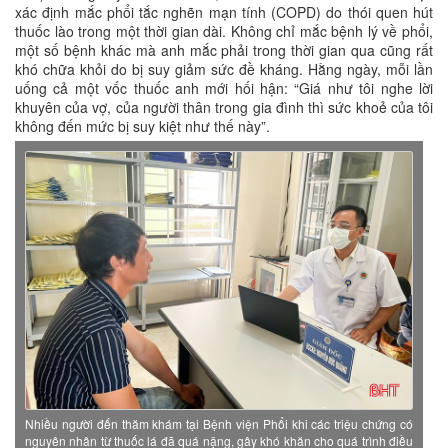
xác định mắc phổi tắc nghẽn mạn tính (COPD) do thói quen hút
thuốc lào trong một thời gian dài. Không chỉ mắc bệnh lý về phổi,
một số bệnh khác mà anh mắc phải trong thời gian qua cũng rất
khó chữa khỏi do bị suy giảm sức đề kháng. Hằng ngày, mỗi lần
uống cả một vốc thuốc anh mới hối hận: “Giá như tôi nghe lời
khuyên của vợ, của người thân trong gia đình thì sức khoẻ của tôi
không đến mức bị suy kiệt như thế này”.
Nhiều người đến thăm khám tại Bệnh viện Phổi khi các triệu chứng có
nguyên nhân từ thuốc lá đã quá nặng, gây khó khăn cho quá trình điều