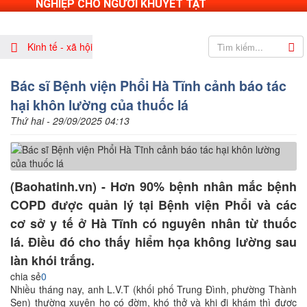
NGHIỆP CHO NGƯỜI KHUYẾT TẬT
Kinh tế - xã hội
Bác sĩ Bệnh viện Phổi Hà Tĩnh cảnh báo tác
hại khôn lường của thuốc lá
Thứ hai - 29/09/2025 04:13
(Baohatinh.vn) - Hơn 90% bệnh nhân mắc bệnh
COPD được quản lý tại Bệnh viện Phổi và các
cơ sở y tế ở Hà Tĩnh có nguyên nhân từ thuốc
lá. Điều đó cho thấy hiểm họa không lường sau
làn khói trắng.
chia sẻ
0
Nhiều tháng nay, anh L.V.T (khối phố Trung Đình, phường Thành
Sen) thường xuyên ho có đờm, khó thở và khi đi khám thì được