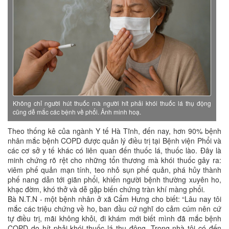
Không chỉ người hút thuốc mà người hít phải khói thuốc lá thụ động
cũng dễ mắc các bệnh về phổi. Ảnh minh hoạ.
Theo thống kê của ngành Y tế Hà Tĩnh, đến nay, hơn 90% bệnh
nhân mắc bệnh COPD được quản lý điều trị tại Bệnh viện Phổi và
các cơ sở y tế khác có liên quan đến thuốc lá, thuốc lào. Đây là
minh chứng rõ rệt cho những tổn thương mà khói thuốc gây ra:
viêm phế quản mạn tính, teo nhỏ sụn phế quản, phá hủy thành
phế nang dẫn tới giãn phổi, khiến người bệnh thường xuyên ho,
khạc đờm, khó thở và dễ gặp biến chứng tràn khí màng phổi.
Bà N.T.N - một bệnh nhân ở xã Cẩm Hưng cho biết: “Lâu nay tôi
mắc các triệu chứng về ho, ban đầu cứ nghĩ do cảm cúm nên cứ
tự điều trị, mãi không khỏi, đi khám mới biết mình đã mắc bệnh
COPD do hít phải khói thuốc lá thụ động. Trong nhà tôi có đến