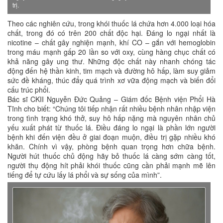
trị.
Theo các nghiên cứu, trong khói thuốc lá chứa hơn 4.000 loại hóa
chất, trong đó có trên 200 chất độc hại. Đáng lo ngại nhất là
nicotine – chất gây nghiện mạnh, khí CO – gắn với hemoglobin
trong máu mạnh gấp 20 lần so với oxy, cùng hàng chục chất có
khả năng gây ung thư. Những độc chất này nhanh chóng tác
động đến hệ thần kinh, tim mạch và đường hô hấp, làm suy giảm
sức đề kháng, thúc đẩy quá trình xơ vữa động mạch và biến đổi
cấu trúc phổi.
Bác sĩ CKII Nguyễn Đức Quảng – Giám đốc Bệnh viện Phổi Hà
Tĩnh cho biết: “Chúng tôi tiếp nhận rất nhiều bệnh nhân nhập viện
trong tình trạng khó thở, suy hô hấp nặng mà nguyên nhân chủ
yếu xuất phát từ thuốc lá. Điều đáng lo ngại là phần lớn người
bệnh khi đến viện đều ở giai đoạn muộn, điều trị gặp nhiều khó
khăn. Chính vì vậy, phòng bệnh quan trọng hơn chữa bệnh.
Người hút thuốc chủ động hãy bỏ thuốc lá càng sớm càng tốt,
người thụ động hít phải khói thuốc cũng cần phải mạnh mẽ lên
tiếng để tự cứu lấy lá phổi và sự sống của mình”.