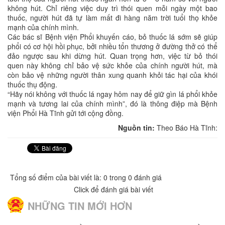
không hút. Chỉ riêng việc duy trì thói quen mỗi ngày một bao
thuốc, người hút đã tự làm mất đi hàng năm trời tuổi thọ khỏe
mạnh của chính mình.
Các bác sĩ Bệnh viện Phổi khuyến cáo, bỏ thuốc lá sớm sẽ giúp
phổi có cơ hội hồi phục, bởi nhiều tổn thương ở đường thở có thể
đảo ngược sau khi dừng hút. Quan trọng hơn, việc từ bỏ thói
quen này không chỉ bảo vệ sức khỏe của chính người hút, mà
còn bảo vệ những người thân xung quanh khỏi tác hại của khói
thuốc thụ động.
“Hãy nói không với thuốc lá ngay hôm nay để giữ gìn lá phổi khỏe
mạnh và tương lai của chính mình”, đó là thông điệp mà Bệnh
viện Phổi Hà Tĩnh gửi tới cộng đồng.
Nguồn tin:
Theo Báo Hà Tĩnh:
Tổng số điểm của bài viết là: 0 trong 0 đánh giá
Click để đánh giá bài viết
NHỮNG TIN MỚI HƠN