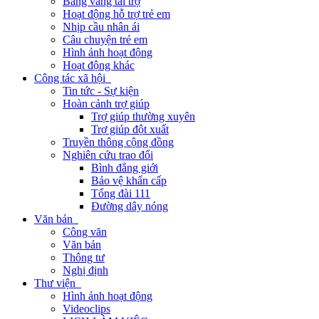
Bảng vàng tài trợ
Hoạt động hỗ trợ trẻ em
Nhịp cầu nhân ái
Câu chuyện trẻ em
Hình ảnh hoạt động
Hoạt động khác
Công tác xã hội
Tin tức - Sự kiện
Hoàn cảnh trợ giúp
Trợ giúp thường xuyên
Trợ giúp đột xuất
Truyền thông cộng đồng
Nghiên cứu trao đổi
Bình đẳng giới
Bảo vệ khẩn cấp
Tổng đài 111
Đường dây nóng
Văn bản
Công văn
Văn bản
Thông tư
Nghị định
Thư viện
Hình ảnh hoạt động
Videoclips