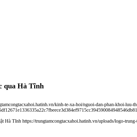
ốc qua Hà Tĩnh
ungtamcongtacxahoi.hatinh.vn/kinh-te-xa-hoi/nguoi-dan-phan-khoi-luu-t
d365df12671e1336335a22c7fbeece3d384ef9715cc394590084948546db8
tật Hà Tĩnh
https://trungtamcongtacxahoi.hatinh.vn/uploads/logo-trung-