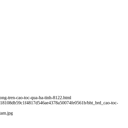
hong-tren-cao-toc-qua-ha-tinh-8122.html
118108db59c1f4817d546ae4378a50074fe0561b/bht_brd_cao-toc-
tam.jpg