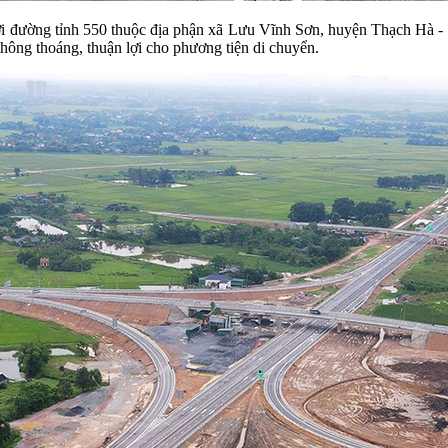
ới đường tỉnh 550 thuộc địa phận xã Lưu Vĩnh Sơn, huyện Thạch Hà - 
thông thoáng, thuận lợi cho phương tiện di chuyển.