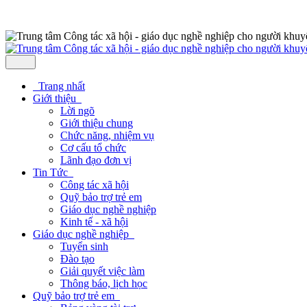
Trang nhất
Giới thiệu
Lời ngõ
Giới thiệu chung
Chức năng, nhiệm vụ
Cơ cấu tổ chức
Lãnh đạo đơn vị
Tin Tức
Công tác xã hội
Quỹ bảo trợ trẻ em
Giáo dục nghề nghiệp
Kinh tế - xã hội
Giáo dục nghề nghiệp
Tuyển sinh
Đào tạo
Giải quyết việc làm
Thông báo, lịch học
Quỹ bảo trợ trẻ em