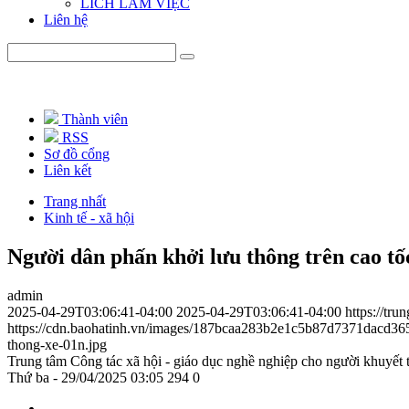
LICH LÀM VIỆC
Liên hệ
Thành viên
RSS
Sơ đồ cổng
Liên kết
Trang nhất
Kinh tế - xã hội
Người dân phấn khởi lưu thông trên cao t
admin
2025-04-29T03:06:41-04:00
2025-04-29T03:06:41-04:00
https://tr
https://cdn.baohatinh.vn/images/187bcaa283b2e1c5b87d7371dac
thong-xe-01n.jpg
Trung tâm Công tác xã hội - giáo dục nghề nghiệp cho người khuyết 
Thứ ba - 29/04/2025 03:05
294
0