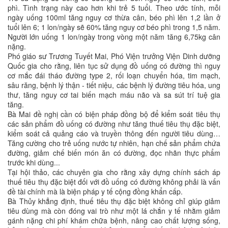
phì. Tình trạng này cao hơn khi trẻ 5 tuổi. Theo ước tính, mỗi
ngày uống 100ml tăng nguy cơ thừa cân, béo phì lên 1,2 lần ở
tuổi lên 6; 1 lon/ngày sẽ 60% tăng nguy cơ béo phì trong 1,5 năm.
Người lớn uống 1 lon/ngày trong vòng một năm tăng 6,75kg cân
nặng.
Phó giáo sư Trương Tuyết Mai, Phó Viện trưởng Viện Dinh dưỡng
Quốc gia cho rằng, liên tục sử dụng đồ uống có đường thì nguy
cơ mắc đái tháo đường type 2, rối loạn chuyển hóa, tim mạch,
sâu răng, bệnh lý thận - tiết niệu, các bệnh lý đường tiêu hóa, ung
thư, tăng nguy cơ tai biến mạch máu não và sa sút trí tuệ gia
tăng.
Bà Mai đề nghị cần có biện pháp đồng bộ để kiểm soát tiêu thụ
các sản phẩm đồ uống có đường như tăng thuế tiêu thụ đặc biệt,
kiểm soát cả quảng cáo và truyền thông đến người tiêu dùng…
Tăng cường cho trẻ uống nước tự nhiên, hạn chế sản phẩm chứa
đường, giảm chế biến món ăn có đường, đọc nhãn thực phẩm
trước khi dùng...
Tại hội thảo, các chuyên gia cho rằng xây dựng chính sách áp
thuế tiêu thụ đặc biệt đối với đồ uống có đường không phải là vấn
đề tài chính mà là biện pháp y tế cộng đồng khẩn cấp.
Bà Thủy khẳng định, thuế tiêu thụ đặc biệt không chỉ giúp giảm
tiêu dùng mà còn đóng vai trò như một lá chắn y tế nhằm giảm
gánh nặng chi phí khám chữa bệnh, nâng cao chất lượng sống,