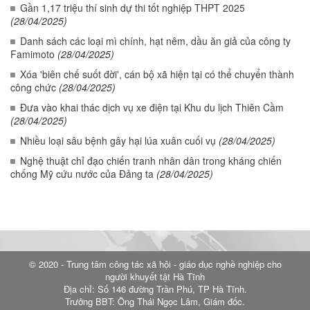
Gần 1,17 triệu thí sinh dự thi tốt nghiệp THPT 2025
(28/04/2025)
Danh sách các loại mì chính, hạt nêm, dầu ăn giả của công ty
Famimoto
(28/04/2025)
Xóa 'biên chế suốt đời', cán bộ xã hiện tại có thể chuyển thành
công chức
(28/04/2025)
Đưa vào khai thác dịch vụ xe điện tại Khu du lịch Thiên Cầm
(28/04/2025)
Nhiều loại sâu bệnh gây hại lúa xuân cuối vụ
(28/04/2025)
Nghệ thuật chỉ đạo chiến tranh nhân dân trong kháng chiến
chống Mỹ cứu nước của Đảng ta
(28/04/2025)
© 2020 - Trung tâm công tác xã hội - giáo dục nghề nghiệp cho
người khuyết tật Hà Tĩnh
Địa chỉ: Số 146 đường Trần Phú, TP Hà Tĩnh.
Trưởng BBT: Ông Thái Ngọc Lâm, Giám đốc.