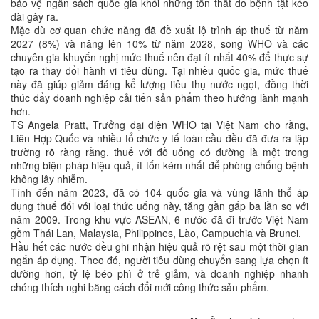
bảo vệ ngân sách quốc gia khỏi những tổn thất do bệnh tật kéo
dài gây ra.
Mặc dù cơ quan chức năng đã đề xuất lộ trình áp thuế từ năm
2027 (8%) và nâng lên 10% từ năm 2028, song WHO và các
chuyên gia khuyến nghị mức thuế nên đạt ít nhất 40% để thực sự
tạo ra thay đổi hành vi tiêu dùng. Tại nhiều quốc gia, mức thuế
này đã giúp giảm đáng kể lượng tiêu thụ nước ngọt, đồng thời
thúc đẩy doanh nghiệp cải tiến sản phẩm theo hướng lành mạnh
hơn.
TS Angela Pratt, Trưởng đại diện WHO tại Việt Nam cho rằng,
Liên Hợp Quốc và nhiều tổ chức y tế toàn cầu đều đã đưa ra lập
trường rõ ràng rằng, thuế với đồ uống có đường là một trong
những biện pháp hiệu quả, ít tốn kém nhất để phòng chống bệnh
không lây nhiễm.
Tính đến năm 2023, đã có 104 quốc gia và vùng lãnh thổ áp
dụng thuế đối với loại thức uống này, tăng gần gấp ba lần so với
năm 2009. Trong khu vực ASEAN, 6 nước đã đi trước Việt Nam
gồm Thái Lan, Malaysia, Philippines, Lào, Campuchia và Brunei.
Hầu hết các nước đều ghi nhận hiệu quả rõ rệt sau một thời gian
ngắn áp dụng. Theo đó, người tiêu dùng chuyển sang lựa chọn ít
đường hơn, tỷ lệ béo phì ở trẻ giảm, và doanh nghiệp nhanh
chóng thích nghi bằng cách đổi mới công thức sản phẩm.