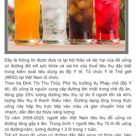
Đây là thông tin được đưa ra tại hội thảo về tác hại của đồ uống
có đường đối với sức khỏe và vai trò của thuế tiêu thụ đặc biệt
trong kiểm soát tiêu dùng do Bộ Y tế, Tổ chức Y tế Thế giới
(WHO) tại Việt Nam tổ chức.
Theo bà Đinh Thị Thu Thủy, Phó Vụ trưởng Vụ Pháp chế (Bộ Y
tế), đồ uống là nguồn cung cấp đường lớn nhất trong chế độ ăn,
đóng góp 25% lượng đường tiêu thụ tự do ở người lớn và 40%
lượng tiêu thụ ở thanh thiếu niên. Đường dạng lỏng trong thức
uống này hấp thụ trực tiếp vào máu và gan chuyển hóa rất
nhanh, dẫn đến dư thừa năng lượng.
Từ năm 2009-2023, người dân Việt Nam tiêu thụ đồ uống có
đường tăng gấp 4 lần. Trung bình 1 người tiêu thụ 70 lít đồ uống
có đường/năm, tương đương 1,3 lít trong 1 tuần.
Trẻ sử dụng đồ uống có đường dẫn đến nguy cơ thừa cân, béo