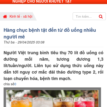
NGHIỆP CHO NGƯỜI KHUYẾT TẬT
Kinh tế - xã hội
Hàng chục bệnh tật đến từ đồ uống nhiều
người mê
Thứ ba - 29/04/2025 03:08
Người Việt trung bình tiêu thụ 70 lít đồ uống có
đường mỗi năm, tương đương 1,3
lít/tuần/người. Liên tục sử dụng thức uống này
dẫn tới nguy cơ mắc đái tháo đường type 2, rối
loạn chuyển hóa, bệnh tim mạch.
chia sẻ
0