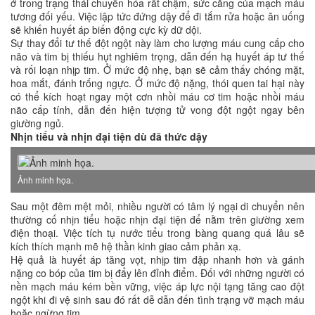
ở trong trạng thái chuyển hóa rất chậm, sức căng của mạch máu
tương đối yếu. Việc lập tức đứng dậy để đi tắm rửa hoặc ăn uống
sẽ khiến huyết áp biến động cực kỳ dữ dội.
Sự thay đổi tư thế đột ngột này làm cho lượng máu cung cấp cho
não và tim bị thiếu hụt nghiêm trọng, dẫn đến hạ huyết áp tư thế
và rối loạn nhịp tim. Ở mức độ nhẹ, bạn sẽ cảm thấy chóng mặt,
hoa mắt, đánh trống ngực. Ở mức độ nặng, thói quen tai hại này
có thể kích hoạt ngay một cơn nhồi máu cơ tim hoặc nhồi máu
não cấp tính, dẫn đến hiện tượng tử vong đột ngột ngay bên
giường ngủ.
Nhịn tiểu và nhịn đại tiện dù đã thức dậy
Ảnh minh họa.
Sau một đêm mệt mỏi, nhiều người có tâm lý ngại di chuyển nên
thường cố nhịn tiểu hoặc nhịn đại tiện để nằm trên giường xem
điện thoại. Việc tích tụ nước tiểu trong bàng quang quá lâu sẽ
kích thích mạnh mẽ hệ thần kinh giao cảm phản xạ.
Hệ quả là huyết áp tăng vọt, nhịp tim đập nhanh hơn và gánh
nặng co bóp của tim bị đẩy lên đỉnh điểm. Đối với những người có
nền mạch máu kém bền vững, việc áp lực nội tạng tăng cao đột
ngột khi đi vệ sinh sau đó rất dễ dẫn đến tình trạng vỡ mạch máu
hoặc ngừng tim.