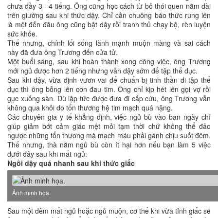
chưa đầy 3 - 4 tiếng. Ông cũng học cách từ bỏ thói quen nằm dài
trên giường sau khi thức dậy. Chỉ cần chuông báo thức rung lên
là mệt đến đâu ông cũng bật dậy rồi tranh thủ chạy bộ, rèn luyện
sức khỏe.
Thế nhưng, chính lối sống lành mạnh muộn màng và sai cách
này đã đưa ông Trương đến cửa tử.
Một buổi sáng, sau khi hoàn thành xong công việc, ông Trương
mới ngủ được hơn 2 tiếng nhưng vẫn dậy sớm để tập thể dục.
Sau khi dậy, vừa định vươn vai để chuẩn bị tinh thần đi tập thể
dục thì ông bỗng lên cơn đau tim. Ông chỉ kịp hét lên gọi vợ rồi
gục xuống sàn. Dù lập tức được đưa đi cấp cứu, ông Trương vẫn
không qua khỏi do tổn thương hệ tim mạch quá nặng.
Các chuyên gia y tế khẳng định, việc ngủ bù vào ban ngày chỉ
giúp giảm bớt cảm giác mệt mỏi tạm thời chứ không thể đảo
ngược những tổn thương mà mạch máu phải gánh chịu suốt đêm.
Thế nhưng, thà nằm ngủ bù còn ít hại hơn nếu bạn làm 5 việc
dưới đây sau khi mất ngủ:
Ngồi dậy quá nhanh sau khi thức giấc
Ảnh minh họa.
Sau một đêm mất ngủ hoặc ngủ muộn, cơ thể khi vừa tỉnh giấc sẽ