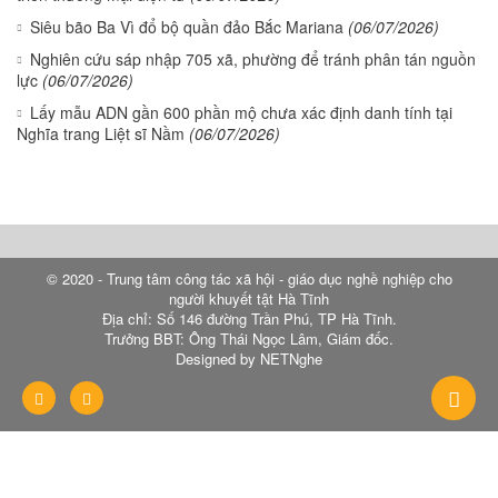
Siêu bão Ba Vì đổ bộ quần đảo Bắc Mariana
(06/07/2026)
Nghiên cứu sáp nhập 705 xã, phường để tránh phân tán nguồn
lực
(06/07/2026)
Lấy mẫu ADN gần 600 phần mộ chưa xác định danh tính tại
Nghĩa trang Liệt sĩ Nầm
(06/07/2026)
© 2020 - Trung tâm công tác xã hội - giáo dục nghề nghiệp cho
người khuyết tật Hà Tĩnh
Địa chỉ: Số 146 đường Trần Phú, TP Hà Tĩnh.
Trưởng BBT: Ông Thái Ngọc Lâm, Giám đốc.
Designed by NETNghe