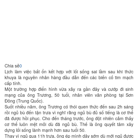
Chia sẻ
0
Lịch làm việc bất ổn kết hợp với lối sống sai lầm sau khi thức
khuya là nguyên nhân hàng đầu dẫn đến các biến cố tim mạch
cấp tính.
Một trường hợp điển hình vừa xảy ra gần đây và cướp đi sinh
mạng của ông Trương, 50 tuổi, nhân viên văn phòng tại Sơn
Đông (Trung Quốc).
Suốt nhiều năm, ông Trương có thói quen thức đến sau 2h sáng
rồi ngủ bù đến tận trưa vì nghĩ rằng ngủ bù đủ số tiếng là cơ thể
đã được hồi phục. Cho đến tháng trước, ông đột nhiên cảm thấy
cơ thể luôn mệt mỏi dù đã ngủ bù. Thế là ông quyết tâm xây
dựng lối sống lành mạnh hơn sau tuổi 50.
Thay vì ngủ qua 11h trưa, ông ép mình dậy sớm dù mới ngủ được