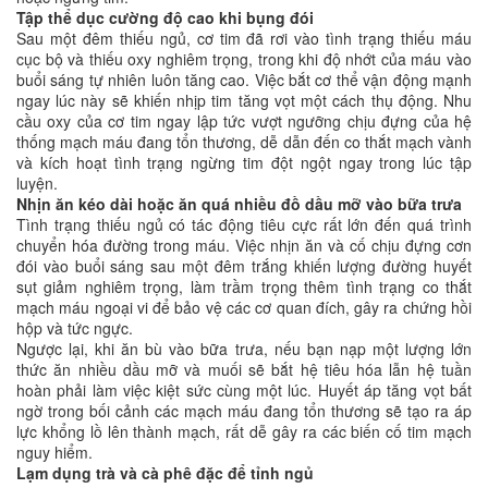
Tập thể dục cường độ cao khi bụng đói
Sau một đêm thiếu ngủ, cơ tim đã rơi vào tình trạng thiếu máu
cục bộ và thiếu oxy nghiêm trọng, trong khi độ nhớt của máu vào
buổi sáng tự nhiên luôn tăng cao. Việc bắt cơ thể vận động mạnh
ngay lúc này sẽ khiến nhịp tim tăng vọt một cách thụ động. Nhu
cầu oxy của cơ tim ngay lập tức vượt ngưỡng chịu đựng của hệ
thống mạch máu đang tổn thương, dễ dẫn đến co thắt mạch vành
và kích hoạt tình trạng ngừng tim đột ngột ngay trong lúc tập
luyện.
Nhịn ăn kéo dài hoặc ăn quá nhiều đồ dầu mỡ vào bữa trưa
Tình trạng thiếu ngủ có tác động tiêu cực rất lớn đến quá trình
chuyển hóa đường trong máu. Việc nhịn ăn và cố chịu đựng cơn
đói vào buổi sáng sau một đêm trắng khiến lượng đường huyết
sụt giảm nghiêm trọng, làm trầm trọng thêm tình trạng co thắt
mạch máu ngoại vi để bảo vệ các cơ quan đích, gây ra chứng hồi
hộp và tức ngực.
Ngược lại, khi ăn bù vào bữa trưa, nếu bạn nạp một lượng lớn
thức ăn nhiều dầu mỡ và muối sẽ bắt hệ tiêu hóa lẫn hệ tuần
hoàn phải làm việc kiệt sức cùng một lúc. Huyết áp tăng vọt bất
ngờ trong bối cảnh các mạch máu đang tổn thương sẽ tạo ra áp
lực khổng lồ lên thành mạch, rất dễ gây ra các biến cố tim mạch
nguy hiểm.
Lạm dụng trà và cà phê đặc để tỉnh ngủ