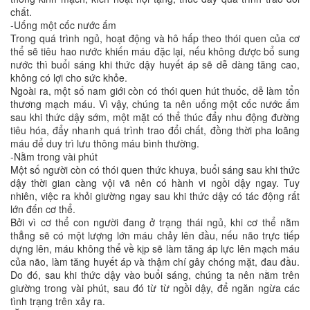
chất.
-Uống một cốc nước ấm
Trong quá trình ngủ, hoạt động và hô hấp theo thói quen của cơ
thể sẽ tiêu hao nước khiến máu đặc lại, nếu không được bổ sung
nước thì buổi sáng khi thức dậy huyết áp sẽ dễ dàng tăng cao,
không có lợi cho sức khỏe.
Ngoài ra, một số nam giới còn có thói quen hút thuốc, dễ làm tổn
thương mạch máu. Vì vậy, chúng ta nên uống một cốc nước ấm
sau khi thức dậy sớm, một mặt có thể thúc đẩy nhu động đường
tiêu hóa, đẩy nhanh quá trình trao đổi chất, đồng thời pha loãng
máu để duy trì lưu thông máu bình thường.
-Nằm trong vài phút
Một số người còn có thói quen thức khuya, buổi sáng sau khi thức
dậy thời gian càng vội vã nên có hành vi ngồi dậy ngay. Tuy
nhiên, việc ra khỏi giường ngay sau khi thức dậy có tác động rất
lớn đến cơ thể.
Bởi vì cơ thể con người đang ở trạng thái ngủ, khi cơ thể nằm
thẳng sẽ có một lượng lớn máu chảy lên đầu, nếu não trực tiếp
dựng lên, máu không thể về kịp sẽ làm tăng áp lực lên mạch máu
của não, làm tăng huyết áp và thậm chí gây chóng mặt, đau đầu.
Do đó, sau khi thức dậy vào buổi sáng, chúng ta nên nằm trên
giường trong vài phút, sau đó từ từ ngồi dậy, để ngăn ngừa các
tình trạng trên xảy ra.