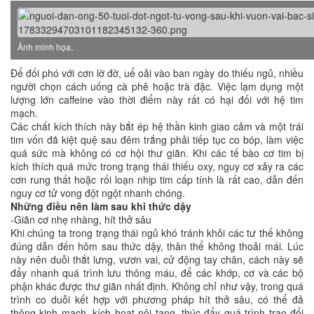
Ảnh minh họa.
Để đối phó với cơn lờ đờ, uể oải vào ban ngày do thiếu ngủ, nhiều
người chọn cách uống cà phê hoặc trà đặc. Việc lạm dụng một
lượng lớn caffeine vào thời điểm này rất có hại đối với hệ tim
mạch.
Các chất kích thích này bắt ép hệ thần kinh giao cảm và một trái
tim vốn đã kiệt quệ sau đêm trắng phải tiếp tục co bóp, làm việc
quá sức mà không có cơ hội thư giãn. Khi các tế bào cơ tim bị
kích thích quá mức trong trạng thái thiếu oxy, nguy cơ xảy ra các
cơn rung thất hoặc rối loạn nhịp tim cấp tính là rất cao, dẫn đến
nguy cơ tử vong đột ngột nhanh chóng.
Những điều nên làm sau khi thức dậy
-Giãn cơ nhẹ nhàng, hít thở sâu
Khi chúng ta trong trạng thái ngủ khó tránh khỏi các tư thế không
đúng dẫn đến hôm sau thức dậy, thân thể không thoải mái. Lúc
này nên duỗi thắt lưng, vươn vai, cử động tay chân, cách này sẽ
đẩy nhanh quá trình lưu thông máu, để các khớp, cơ và các bộ
phận khác được thư giãn nhất định. Không chỉ như vậy, trong quá
trình co duỗi kết hợp với phương pháp hít thở sâu, có thể đả
thông kinh mạch, kích hoạt nội tạng, thúc đẩy quá trình trao đổi