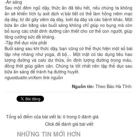
-Ăn sáng
Sau một đêm ngủ dậy, thức ăn đã tiêu hết, nếu chúng ta không
ăn sẽ khiến tích tụ axit dịch vị bài tiết có thể làm hỏng niêm mạc
dạ dày, từ đó gây viêm dạ dày, loét dạ dày và các bệnh khác. Một
bữa ăn cân bằng vào buổi sáng không chỉ giúp no bụng mà còn
bổ sung các chất dinh dưỡng cần thiết cho cơ thể con người, giúp
tăng cường sức đề kháng.
-Tập thể dục vừa phải
Buổi sáng sau khi thức dậy, bạn cũng có thể thực hiện một số bài
tập nhẹ nhàng như yoga, đi bộ… Một mặt có tác dụng tiêu hao
lượng đường và calo dư thừa, ổn định lượng đường trong máu,
đồng thời giúp giảm cân. Chúng ta tốt nhất nên tập thể dục sau
bữa ăn sáng để tránh hạ đường huyết.
nguoiduatin.vnXem link nguồn
Nguồn tin:
Theo Báo Hà Tĩnh:
Tổng số điểm của bài viết là: 0 trong 0 đánh giá
Click để đánh giá bài viết
NHỮNG TIN MỚI HƠN