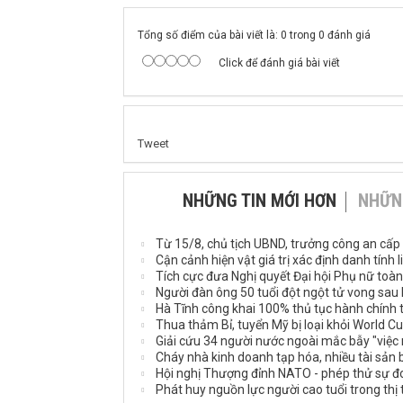
Tổng số điểm của bài viết là: 0 trong 0 đánh giá
Click để đánh giá bài viết
Tweet
NHỮNG TIN MỚI HƠN
NHỮN
Từ 15/8, chủ tịch UBND, trưởng công an cấp 
Cận cảnh hiện vật giá trị xác định danh tính l
Tích cực đưa Nghị quyết Đại hội Phụ nữ toà
Người đàn ông 50 tuổi đột ngột tử vong sau k
Hà Tĩnh công khai 100% thủ tục hành chính 
Thua thảm Bỉ, tuyển Mỹ bị loại khỏi World C
Giải cứu 34 người nước ngoài mắc bẫy "việc 
Cháy nhà kinh doanh tạp hóa, nhiều tài sản bị
Hội nghị Thượng đỉnh NATO - phép thử sự đo
Phát huy nguồn lực người cao tuổi trong thị