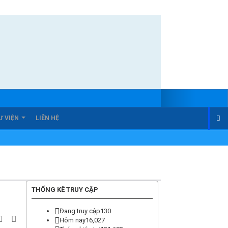
Ư VIỆN
LIÊN HỆ
THỐNG KÊ TRUY CẬP
Đang truy cập
130
Hôm nay
16,027