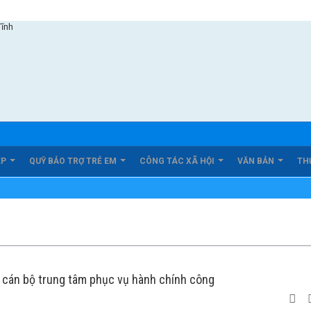
ỆP
QUỸ BẢO TRỢ TRẺ EM
CÔNG TÁC XÃ HỘI
VĂN BẢN
TH
i cán bộ trung tâm phục vụ hành chính công