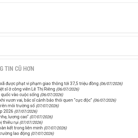
G TIN CŨ HƠN
xã được phạt vi phạm giao thông tới 37,5 triệu đồng
(06/07/2026)
iệt sĩ ở công viên Lê Thị Riêng
(06/07/2026)
n quốc vào cuộc sống
(06/07/2026)
hi vươn vai, bác sĩ cảnh báo thói quen "cực độc"
(06/07/2026)
trên môi trường số
(07/07/2026)
up 2026
(07/07/2026)
nhẹ, lương cao"
(07/07/2026)
 thiêu rụi
(07/07/2026)
àn kết trong liên minh
(07/07/2026)
 trường lao động
(07/07/2026)