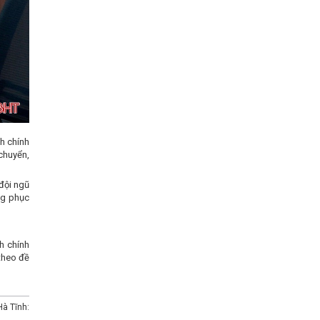
nh chính
chuyển,
đội ngũ
ng phục
h chính
theo đề
à Tĩnh: