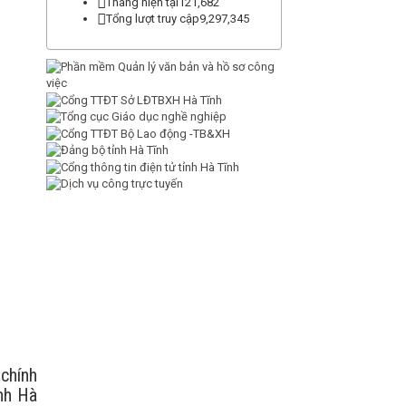
Tháng hiện tại
121,682
Tổng lượt truy cập
9,297,345
 chính
nh Hà