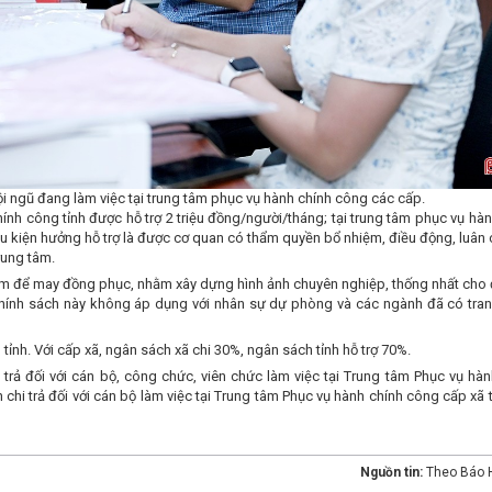
i ngũ đang làm việc tại trung tâm phục vụ hành chính công các cấp.
ính công tỉnh được hỗ trợ 2 triệu đồng/người/tháng; tại trung tâm phục vụ hà
ều kiện hưởng hỗ trợ là được cơ quan có thẩm quyền bổ nhiệm, điều động, luân 
rung tâm.
năm để may đồng phục, nhằm xây dựng hình ảnh chuyên nghiệp, thống nhất cho 
h. Chính sách này không áp dụng với nhân sự dự phòng và các ngành đã có tra
ỉnh. Với cấp xã, ngân sách xã chi 30%, ngân sách tỉnh hỗ trợ 70%.
rả đối với cán bộ, công chức, viên chức làm việc tại Trung tâm Phục vụ hàn
hi trả đối với cán bộ làm việc tại Trung tâm Phục vụ hành chính công cấp xã 
Nguồn tin:
Theo Báo H