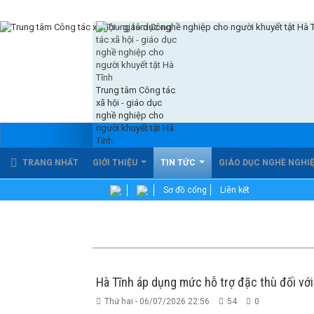
Trung tâm Công tác
xã hội - giáo dục
nghề nghiệp cho
người khuyết tật Hà
Tĩnh
TRANG NHẤT
GIỚI THIỆU
TIN TỨC
GIÁO DỤC NGHỀ NGHI
Sơ đồ cổng
Liên kết
Hà Tĩnh áp dụng mức hỗ trợ đặc thù đối vớ
Thứ hai - 06/07/2026 22:56
54
0