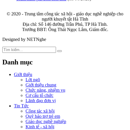
© 2020 - Trung tâm công tác xã hội - giáo dục nghề nghiệp cho
người khuyết tật Hà Tĩnh
Địa chỉ: Số 146 đường Trần Phú, TP Hà Tĩnh.
Trưởng BBT: Ông Thái Ngọc Lâm, Giám đốc.
Designed by NETNghe
Danh mục
Giới thiệu
Lời ngõ
Giới thiệu chung
Chức năng, nhiệm vụ
Cơ cấu tổ chức
Lãnh đạo đơn vị
Tin Tức
Công tác xã hội
Quỹ bảo trợ trẻ em
Giáo dục nghề nghiệp
Kinh tế - xã hội