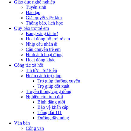
Giáo dục nghề nghiệp
Tuyển sinh
Đào tạo
Giải quyết việc làm
Thông báo, lịch học
Quỹ bảo trợ trẻ em
Bảng vàng tài trợ
Hoạt động hỗ trợ trẻ em
Nhịp cầu nhân ái
Câu chuyện trẻ em
Hình ảnh hoạt động
Hoạt động khác
Công tác xã hội
Tin tức - Sự kiện
Hoàn cảnh trợ giúp
Trợ giúp thường xuyên
Trợ giúp đột xuất
Truyền thông cộng đồng
Nghiên cứu trao đổi
Bình đẳng giới
Bảo vệ khẩn cấp
Tổng đài 111
Đường dây nóng
Văn bản
Công văn