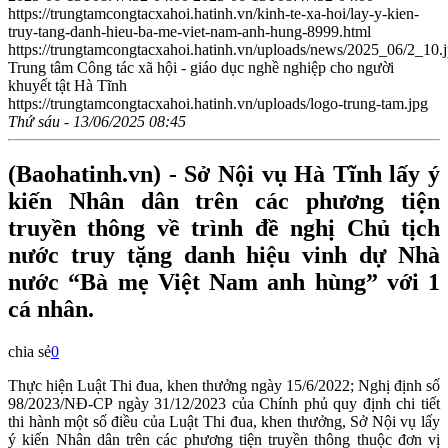
https://trungtamcongtacxahoi.hatinh.vn/kinh-te-xa-hoi/lay-y-kien-
truy-tang-danh-hieu-ba-me-viet-nam-anh-hung-8999.html
https://trungtamcongtacxahoi.hatinh.vn/uploads/news/2025_06/2_10.
Trung tâm Công tác xã hội - giáo dục nghề nghiệp cho người
khuyết tật Hà Tĩnh
https://trungtamcongtacxahoi.hatinh.vn/uploads/logo-trung-tam.jpg
Thứ sáu - 13/06/2025 08:45
(Baohatinh.vn) - Sở Nội vụ Hà Tĩnh lấy ý
kiến Nhân dân trên các phương tiện
truyền thông về trình đề nghị Chủ tịch
nước truy tặng danh hiệu vinh dự Nhà
nước “Bà mẹ Việt Nam anh hùng” với 1
cá nhân.
chia sẻ
0
Thực hiện Luật Thi đua, khen thưởng ngày 15/6/2022; Nghị định số
98/2023/NĐ-CP ngày 31/12/2023 của Chính phủ quy định chi tiết
thi hành một số điều của Luật Thi đua, khen thưởng, Sở Nội vụ lấy
ý kiến Nhân dân trên các phương tiện truyền thông thuộc đơn vị