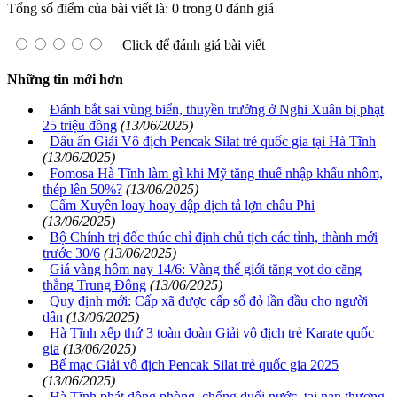
Tổng số điểm của bài viết là: 0 trong 0 đánh giá
Click để đánh giá bài viết
Những tin mới hơn
Đánh bắt sai vùng biển, thuyền trưởng ở Nghi Xuân bị phạt
25 triệu đồng
(13/06/2025)
Dấu ấn Giải Vô địch Pencak Silat trẻ quốc gia tại Hà Tĩnh
(13/06/2025)
Fomosa Hà Tĩnh làm gì khi Mỹ tăng thuế nhập khẩu nhôm,
thép lên 50%?
(13/06/2025)
Cẩm Xuyên loay hoay dập dịch tả lợn châu Phi
(13/06/2025)
Bộ Chính trị đốc thúc chỉ định chủ tịch các tỉnh, thành mới
trước 30/6
(13/06/2025)
Giá vàng hôm nay 14/6: Vàng thế giới tăng vọt do căng
thẳng Trung Đông
(13/06/2025)
Quy định mới: Cấp xã được cấp sổ đỏ lần đầu cho người
dân
(13/06/2025)
Hà Tĩnh xếp thứ 3 toàn đoàn Giải vô địch trẻ Karate quốc
gia
(13/06/2025)
Bế mạc Giải vô địch Pencak Silat trẻ quốc gia 2025
(13/06/2025)
Hà Tĩnh phát động phòng, chống đuối nước, tai nạn thương