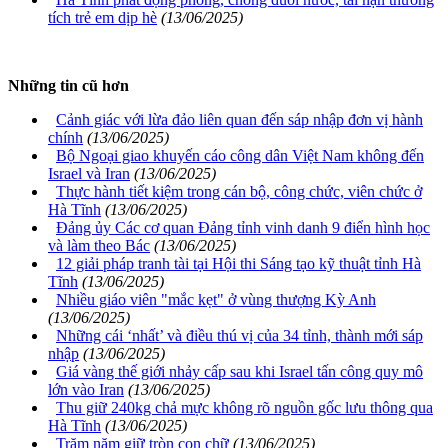
tích trẻ em dịp hè
(13/06/2025)
Những tin cũ hơn
Cảnh giác với lừa đảo liên quan đến sáp nhập đơn vị hành
chính
(13/06/2025)
Bộ Ngoại giao khuyến cáo công dân Việt Nam không đến
Israel và Iran
(13/06/2025)
Thực hành tiết kiệm trong cán bộ, công chức, viên chức ở
Hà Tĩnh
(13/06/2025)
Đảng ủy Các cơ quan Đảng tỉnh vinh danh 9 điển hình học
và làm theo Bác
(13/06/2025)
12 giải pháp tranh tài tại Hội thi Sáng tạo kỹ thuật tỉnh Hà
Tĩnh
(13/06/2025)
Nhiều giáo viên "mắc kẹt" ở vùng thượng Kỳ Anh
(13/06/2025)
Những cái ‘nhất’ và điều thú vị của 34 tỉnh, thành mới sáp
nhập
(13/06/2025)
Giá vàng thế giới nhảy cấp sau khi Israel tấn công quy mô
lớn vào Iran
(13/06/2025)
Thu giữ 240kg chả mực không rõ nguồn gốc lưu thông qua
Hà Tĩnh
(13/06/2025)
Trăm năm giữ tròn con chữ
(13/06/2025)