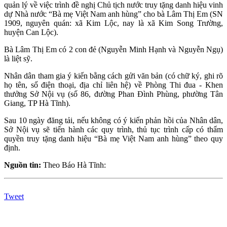
quản lý về việc trình đề nghị Chủ tịch nước truy tặng danh hiệu vinh
dự Nhà nước “Bà mẹ Việt Nam anh hùng” cho bà Lâm Thị Em (SN
1909, nguyên quán: xã Kim Lộc, nay là xã Kim Song Trường,
huyện Can Lộc).
Bà Lâm Thị Em có 2 con đẻ (Nguyễn Minh Hạnh và Nguyễn Ngụ)
là liệt sỹ.
Nhân dân tham gia ý kiến bằng cách gửi văn bản (có chữ ký, ghi rõ
họ tên, số điện thoại, địa chỉ liên hệ) về Phòng Thi đua - Khen
thưởng Sở Nội vụ (số 86, đường Phan Đình Phùng, phường Tân
Giang, TP Hà Tĩnh).
Sau 10 ngày đăng tải, nếu không có ý kiến phản hồi của Nhân dân,
Sở Nội vụ sẽ tiến hành các quy trình, thủ tục trình cấp có thẩm
quyền truy tặng danh hiệu “Bà mẹ Việt Nam anh hùng” theo quy
định.
Nguồn tin:
Theo Báo Hà Tĩnh:
Tweet