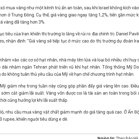
ổ xô mua vàng như một kênh trú ẩn an toàn, sau khi Israel không kích vào
hơn ở Trung Đông. Cụ thể, giá vàng giao ngay tăng 1,2%, tiến gần mức k
iá vàng đã tăng hơn 3%.
iêu của Iran khiến thị trường lo lắng về rủi ro địa chính trị. Daniel Pavil
es, nhận định: "Giá vàng sẽ tiếp tục ở mức cao do thị trường dự đoán Ir
 nhằm vào các cơ sở hạt nhân, nhà máy tên lửa và loại bỏ nhiều chỉ huy
éo dài nhằm ngăn Tehran phát triển vũ khí hạt nhân. Tổng thống Mỹ D
g do không tuân thủ yêu cầu của Mỹ về hạn chế chương trình hạt nhân.
át Mỹ giảm nhẹ trong tuần này cũng góp phần đẩy giá vàng lên cao. Điề
 sớm cắt giảm lãi suất. Vàng vốn được coi là tài sản an toàn trong bối
thời cũng hưởng lợi khi lãi suất thấp.
n Độ, nhu cầu mua vàng vật chất giảm mạnh do giá tăng quá cao. Ở Ấn Độ
 rupee, khiến người tiêu dùng e dè.
Nguồn tin:
Theo Báo Hà 