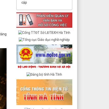
cập
 tăng