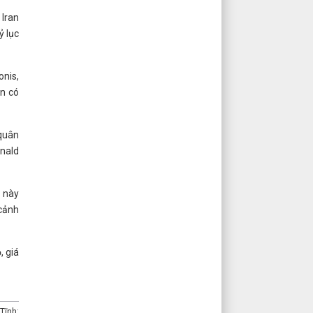
 Iran
ỷ lục
onis,
an có
 quân
onald
u này
 cảnh
, giá
Tĩnh: