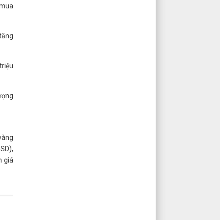
(mua
 tăng
riệu
lượng
 vàng
SD),
n giá