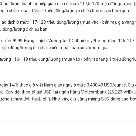
Châu được doanh nghiệp giao dịch ở mức 117,5-120 triệu đồng/lượng 
ng ở chiều mua - tăng 1 triệu đồng/lượng ở chiều bán so với hôm qua.
iao dịch ở mức 117-120 triệu đồng/lượng (mua vào - bán ra), giá vàng
u đồng/lượng ở chiều bán.
n tròn 9999 Hưng Thịnh Vượng tại DOJI niêm yết ở ngưỡng 115-117 t
triệu đồng/lượng ở cả hai chiều mua - bán so với hôm qua.
ưỡng 116-119 triệu đồng/lượng (mua vào - bán ra); tăng 1 triệu đồng/
30 ngày 14/6 theo giờ Việt Nam giao ngay ở mức 3.430,49 USD/ounce. Giá
a. Quy đổi theo tỷ giá USD tại ngân hàng Vietcombank (26.223 VND/U
lượng (chưa tính thuế, phí). Như vậy, giá vàng miếng SJC đang cao hơ