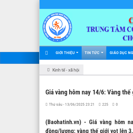
GIỚI THIỆU
TIN TỨC
GIÁO DỤC N
Kinh tế - xã hội
Giá vàng hôm nay 14/6: Vàng thế 
Thứ sáu - 13/06/2025 23:21
225
0
(Baohatinh.vn) - Giá vàng hôm n
đồng/lượng; vàng thế giới vọt lên 