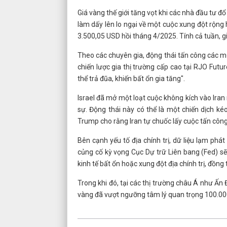
Giá vàng thế giới tăng vọt khi các nhà đầu tư đ
làm dấy lên lo ngại về một cuộc xung đột rộng 
3.500,05 USD hồi tháng 4/2025. Tính cả tuần, g
Theo các chuyên gia, động thái tấn công các mục t
chiến lược gia thị trường cấp cao tại RJO Futur
thể trả đũa, khiến bất ổn gia tăng".
Israel đã mở một loạt cuộc không kích vào Iran
sự. Động thái này có thể là một chiến dịch k
Trump cho rằng Iran tự chuốc lấy cuộc tấn côn
Bên cạnh yếu tố địa chính trị, dữ liệu lạm ph
củng cố kỳ vọng Cục Dự trữ Liên bang (Fed) sẽ
kinh tế bất ổn hoặc xung đột địa chính trị, đồng 
Trong khi đó, tại các thị trường châu Á như Ấ
vàng đã vượt ngưỡng tâm lý quan trọng 100.000