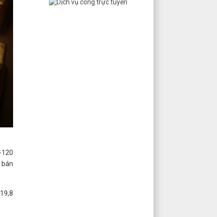
-120
u bán
119,8