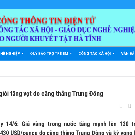
GHỀ NGHIỆP
QUỸ BẢO TRỢ TRẺ EM
CÔNG TÁC XÃ HỘI
VĂN B
giới tăng vọt do căng thẳng Trung Đông
ay 14/6: Giá vàng trong nước tăng mạnh lên 120 tr
3.430 USD/ounce do căng thẳng Trung Đông và kỳ vọng