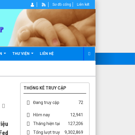
Sơ đồ cổng
Liên kết
ẢN
THƯ VIỆN
LIÊN HỆ
THỐNG KÊ TRUY CẬP
Đang truy cập
72
Hôm nay
12,941
iệu
Tháng hiện tại
127,206
 Fed
Tổng lượt truy
9,302,869