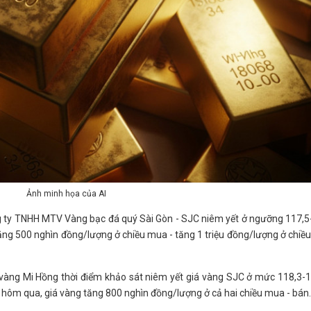
Ảnh minh họa của AI
g ty TNHH MTV Vàng bạc đá quý Sài Gòn - SJC niêm yết ở ngưỡng 117,5
tăng 500 nghìn đồng/lượng ở chiều mua - tăng 1 triệu đồng/lượng ở chiề
 vàng Mi Hồng thời điểm khảo sát niêm yết giá vàng SJC ở mức 118,3-
i hôm qua, giá vàng tăng 800 nghìn đồng/lượng ở cả hai chiều mua - bán.