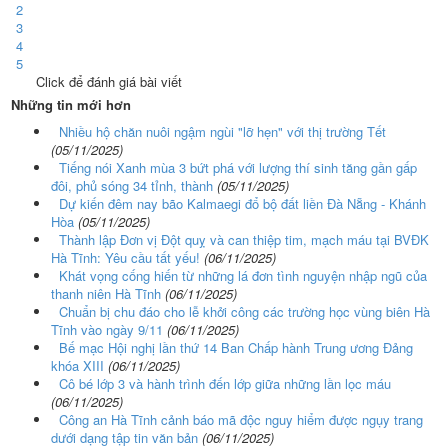
2
3
4
5
Click để đánh giá bài viết
Những tin mới hơn
Nhiều hộ chăn nuôi ngậm ngùi "lỡ hẹn" với thị trường Tết
(05/11/2025)
Tiếng nói Xanh mùa 3 bứt phá với lượng thí sinh tăng gần gấp
đôi, phủ sóng 34 tỉnh, thành
(05/11/2025)
Dự kiến đêm nay bão Kalmaegi đổ bộ đất liền Đà Nẵng - Khánh
Hòa
(05/11/2025)
Thành lập Đơn vị Đột quỵ và can thiệp tim, mạch máu tại BVĐK
Hà Tĩnh: Yêu cầu tất yếu!
(06/11/2025)
Khát vọng cống hiến từ những lá đơn tình nguyện nhập ngũ của
thanh niên Hà Tĩnh
(06/11/2025)
Chuẩn bị chu đáo cho lễ khởi công các trường học vùng biên Hà
Tĩnh vào ngày 9/11
(06/11/2025)
Bế mạc Hội nghị lần thứ 14 Ban Chấp hành Trung ương Đảng
khóa XIII
(06/11/2025)
Cô bé lớp 3 và hành trình đến lớp giữa những lần lọc máu
(06/11/2025)
Công an Hà Tĩnh cảnh báo mã độc nguy hiểm được ngụy trang
dưới dạng tập tin văn bản
(06/11/2025)