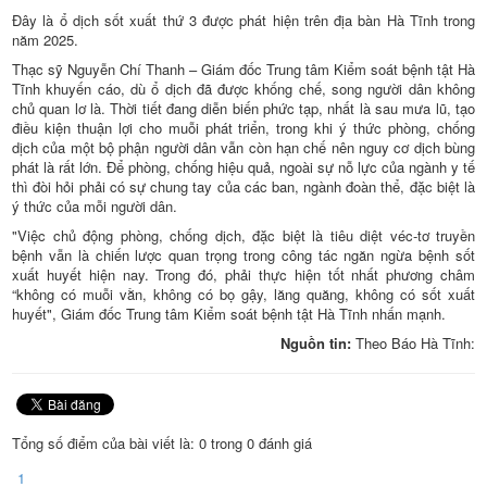
Đây là ổ dịch sốt xuất thứ 3 được phát hiện trên địa bàn Hà Tĩnh trong
năm 2025.
Thạc sỹ Nguyễn Chí Thanh – Giám đốc Trung tâm Kiểm soát bệnh tật Hà
Tĩnh khuyến cáo, dù ổ dịch đã được khống chế, song người dân không
chủ quan lơ là. Thời tiết đang diễn biến phức tạp, nhất là sau mưa lũ, tạo
điều kiện thuận lợi cho muỗi phát triển, trong khi ý thức phòng, chống
dịch của một bộ phận người dân vẫn còn hạn chế nên nguy cơ dịch bùng
phát là rất lớn. Để phòng, chống hiệu quả, ngoài sự nỗ lực của ngành y tế
thì đòi hỏi phải có sự chung tay của các ban, ngành đoàn thể, đặc biệt là
ý thức của mỗi người dân.
"Việc chủ động phòng, chống dịch, đặc biệt là tiêu diệt véc-tơ truyền
bệnh vẫn là chiến lược quan trọng trong công tác ngăn ngừa bệnh sốt
xuất huyết hiện nay. Trong đó, phải thực hiện tốt nhất phương châm
“không có muỗi vằn, không có bọ gậy, lăng quăng, không có sốt xuất
huyết", Giám đốc Trung tâm Kiểm soát bệnh tật Hà Tĩnh nhấn mạnh.
Nguồn tin:
Theo Báo Hà Tĩnh:
Tổng số điểm của bài viết là: 0 trong 0 đánh giá
1