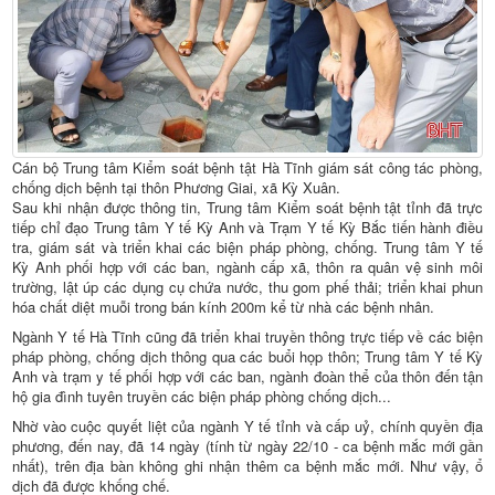
Cán bộ Trung tâm Kiểm soát bệnh tật Hà Tĩnh giám sát công tác phòng,
chống dịch bệnh tại thôn Phương Giai, xã Kỳ Xuân.
Sau khi nhận được thông tin, Trung tâm Kiểm soát bệnh tật tỉnh đã trực
tiếp chỉ đạo Trung tâm Y tế Kỳ Anh và Trạm Y tế Kỳ Bắc tiến hành điều
tra, giám sát và triển khai các biện pháp phòng, chống. Trung tâm Y tế
Kỳ Anh phối hợp với các ban, ngành cấp xã, thôn ra quân vệ sinh môi
trường, lật úp các dụng cụ chứa nước, thu gom phế thải; triển khai phun
hóa chất diệt muỗi trong bán kính 200m kể từ nhà các bệnh nhân.
Ngành Y tế Hà Tĩnh cũng đã triển khai truyền thông trực tiếp về các biện
pháp phòng, chống dịch thông qua các buổi họp thôn; Trung tâm Y tế Kỳ
Anh và trạm y tế phối hợp với các ban, ngành đoàn thể của thôn đến tận
hộ gia đình tuyên truyền các biện pháp phòng chống dịch...
Nhờ vào cuộc quyết liệt của ngành Y tế tỉnh và cấp uỷ, chính quyền địa
phương, đến nay, đã 14 ngày (tính từ ngày 22/10 - ca bệnh mắc mới gần
nhất), trên địa bàn không ghi nhận thêm ca bệnh mắc mới. Như vậy, ổ
dịch đã được khống chế.