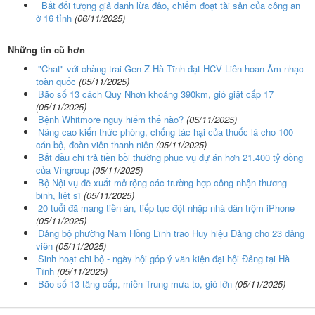
Bắt đối tượng giả danh lừa đảo, chiếm đoạt tài sản của công an
ở 16 tỉnh
(06/11/2025)
Những tin cũ hơn
"Chat" với chàng trai Gen Z Hà Tĩnh đạt HCV Liên hoan Âm nhạc
toàn quốc
(05/11/2025)
Bão số 13 cách Quy Nhơn khoảng 390km, gió giật cấp 17
(05/11/2025)
Bệnh Whitmore nguy hiểm thế nào?
(05/11/2025)
Nâng cao kiến thức phòng, chống tác hại của thuốc lá cho 100
cán bộ, đoàn viên thanh niên
(05/11/2025)
Bắt đầu chi trả tiền bồi thường phục vụ dự án hơn 21.400 tỷ đồng
của Vingroup
(05/11/2025)
Bộ Nội vụ đề xuất mở rộng các trường hợp công nhận thương
binh, liệt sĩ
(05/11/2025)
20 tuổi đã mang tiền án, tiếp tục đột nhập nhà dân trộm iPhone
(05/11/2025)
Đảng bộ phường Nam Hồng Lĩnh trao Huy hiệu Đảng cho 23 đảng
viên
(05/11/2025)
Sinh hoạt chi bộ - ngày hội góp ý văn kiện đại hội Đảng tại Hà
Tĩnh
(05/11/2025)
Bão số 13 tăng cấp, miền Trung mưa to, gió lớn
(05/11/2025)