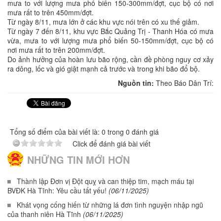
mưa to với lượng mưa phổ biến 150-300mm/đợt, cục bộ có nơi
mưa rất to trên 450mm/đợt.
Từ ngày 8/11, mưa lớn ở các khu vực nói trên có xu thế giảm.
Từ ngày 7 đến 8/11, khu vực Bắc Quảng Trị - Thanh Hóa có mưa
vừa, mưa to với lượng mưa phổ biến 50-150mm/đợt, cục bộ có
nơi mưa rất to trên 200mm/đợt.
Do ảnh hưởng của hoàn lưu bão rộng, cần đề phòng nguy cơ xảy
ra dông, lốc và gió giật mạnh cả trước và trong khi bão đổ bộ.
Nguồn tin:
Theo Báo Dân Trí:
Tổng số điểm của bài viết là: 0 trong 0 đánh giá
Click để đánh giá bài viết
NHỮNG TIN MỚI HƠN
Thành lập Đơn vị Đột quỵ và can thiệp tim, mạch máu tại
BVĐK Hà Tĩnh: Yêu cầu tất yếu!
(06/11/2025)
Khát vọng cống hiến từ những lá đơn tình nguyện nhập ngũ
của thanh niên Hà Tĩnh
(06/11/2025)