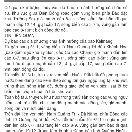
Cơ quan khí tượng thủy văn dự báo, do ảnh hưởng của bão số
13, khu vực giữa Biển Đông (bao gồm vùng biển phía Bắc đặc
khu Trường Sa) gió mạnh cấp 8-11; vùng gần tâm bão đi qua
mạnh cấp 12-14, giật cấp 17, sóng biển cao 5-7m, vùng gần tâm
bão cao 8-10m; biển động dữ dội.
TIN LIÊN QUAN
Dự báo các địa phương chịu ảnh hưởng của bão Kalmaegi
Từ gần sáng 6/11, vùng biển từ Nam Quảng Trị đến Khánh Hòa
(bao gồm đặc khu Lý Sơn, đảo Cù Lao Chàm) gió mạnh dần lên
cấp 6-7, sau tăng lên cấp 8-11, sóng biển cao 3-5m; vùng gần
tâm bão đi qua mạnh cấp 12-14, giật cấp 17, sóng biển cao 7-
9m; biển động dữ dội.
Từ chiều tối 6/11, khu vực ven biển Huế - Đắk Lắk đề phòng mực
nước biển dâng cao kèm theo sóng lớn gây ngập úng tại khu vực
trũng thấp, sóng tràn đê, đường giao thông ven biển, sạt lở bờ
biển, làm chậm thoát lũ trên khu vực.
Toàn bộ tàu, thuyền, khu nuôi trồng thuỷ sản trong các vùng nguy
hiểm nói trên đều chịu tác động mạnh của dông, lốc, gió mạnh,
sóng lớn và nước biển dâng.
Trên đất liền ven biển Nam Quảng Trị - Đà Nẵng, phía Đông các
tỉnh từ Quảng Ngãi đến Đắk Lắk từ chiều tối 6/11 có gió mạnh
dần lên cấp 6-7, sau tăng lên cấp 8-9, vùng gần tâm bão đi qua
mạnh cấp 10-12 (trọng tâm là phía Đông các tỉnh Quảng Ngãi -