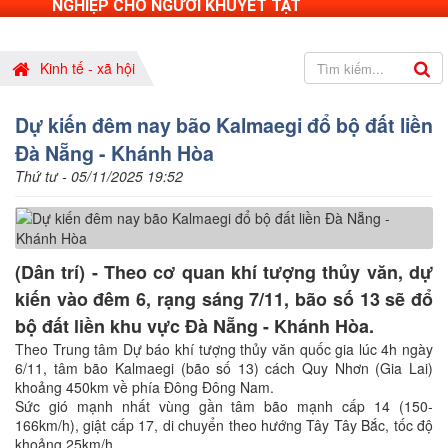
NGHIỆP CHO NGƯỜI KHUYẾT TẬT
Kinh tế - xã hội
Dự kiến đêm nay bão Kalmaegi đổ bộ đất liền
Đà Nẵng - Khánh Hòa
Thứ tư - 05/11/2025 19:52
(Dân trí) - Theo cơ quan khí tượng thủy văn, dự
kiến vào đêm 6, rạng sáng 7/11, bão số 13 sẽ đổ
bộ đất liền khu vực Đà Nẵng - Khánh Hòa.
Theo Trung tâm Dự báo khí tượng thủy văn quốc gia lúc 4h ngày
6/11, tâm bão Kalmaegi (bão số 13) cách Quy Nhơn (Gia Lai)
khoảng 450km về phía Đông Đông Nam.
Sức gió mạnh nhất vùng gần tâm bão mạnh cấp 14 (150-
166km/h), giật cấp 17, di chuyển theo hướng Tây Tây Bắc, tốc độ
khoảng 25km/h.