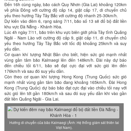
Đến 16h cùng ngày, bão cách Quy Nhơn (Gia Lai) khoảng 120km
về phía Đông với cường độ cấp 14, giật cấp 17, di chuyển chủ
yếu theo hướng Tây Tây Bắc với cường độ nhanh 25-30km/h.
Dự kiến vào đêm 6, rạng sáng 7/11, bão số 13 sẽ đổ bộ đất liền
khu vực Đà Nẵng - Khánh Hòa.
Lúc 4h ngày 7/11, bão trên khu vực biên giới phía Tây tỉnh Quảng
Ngãi - Nam Lào với cường độ cấp 9, giật cấp 11, di chuyển chủ
yếu theo hướng Tây Tây Bắc với tốc độ khoảng 25km/h và suy
yếu dần.
Cơ quan khí tượng Nhật Bản cho biết, hiện sức gió mạnh nhất
vùng gần tâm bão Kalmaegi lên đến 148km/h. Đài này dự báo
đến chiều tối 6/11, bão sẽ đạt cực đại với sức gió lên đến
176km/h và sau đó suy yếu dần.
Còn theo cơ quan khí tượng Hong Kong (Trung Quốc) sức gió
mạnh nhất vùng gần tâm bão đang khoảng 165km/h. Đài Hong
Kong (Trung Quốc) dự báo bão đạt cực đại vào chiều tối nay với
sức gió lên tới gần 180km/h và sau đó suy yếu dần khi vào gần
đất liền Quảng Ngãi - Gia Lai.
Hướng di chuyển của bão Kalmaegi (Ảnh: Hệ thống giám sát thiên tai
Việt Nam).