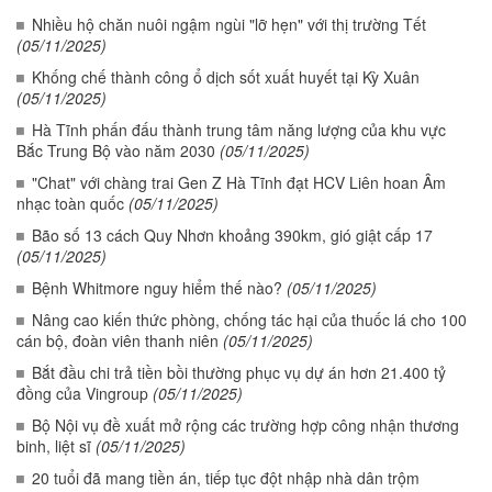
Nhiều hộ chăn nuôi ngậm ngùi "lỡ hẹn" với thị trường Tết
(05/11/2025)
Khống chế thành công ổ dịch sốt xuất huyết tại Kỳ Xuân
(05/11/2025)
Hà Tĩnh phấn đấu thành trung tâm năng lượng của khu vực
Bắc Trung Bộ vào năm 2030
(05/11/2025)
"Chat" với chàng trai Gen Z Hà Tĩnh đạt HCV Liên hoan Âm
nhạc toàn quốc
(05/11/2025)
Bão số 13 cách Quy Nhơn khoảng 390km, gió giật cấp 17
(05/11/2025)
Bệnh Whitmore nguy hiểm thế nào?
(05/11/2025)
Nâng cao kiến thức phòng, chống tác hại của thuốc lá cho 100
cán bộ, đoàn viên thanh niên
(05/11/2025)
Bắt đầu chi trả tiền bồi thường phục vụ dự án hơn 21.400 tỷ
đồng của Vingroup
(05/11/2025)
Bộ Nội vụ đề xuất mở rộng các trường hợp công nhận thương
binh, liệt sĩ
(05/11/2025)
20 tuổi đã mang tiền án, tiếp tục đột nhập nhà dân trộm