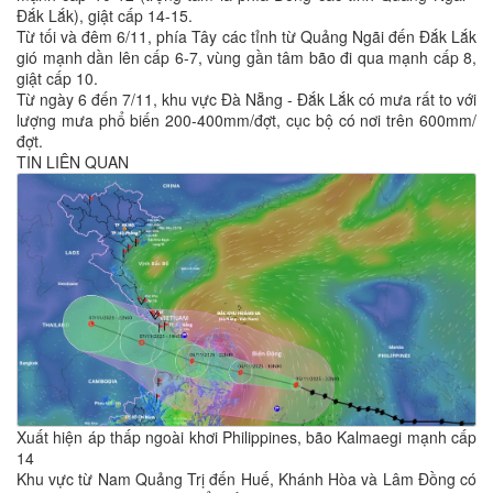
Đắk Lắk), giật cấp 14-15.
Từ tối và đêm 6/11, phía Tây các tỉnh từ Quảng Ngãi đến Đắk Lắk
gió mạnh dần lên cấp 6-7, vùng gần tâm bão đi qua mạnh cấp 8,
giật cấp 10.
Từ ngày 6 đến 7/11, khu vực Đà Nẵng - Đắk Lắk có mưa rất to với
lượng mưa phổ biến 200-400mm/đợt, cục bộ có nơi trên 600mm/
đợt.
TIN LIÊN QUAN
Xuất hiện áp thấp ngoài khơi Philippines, bão Kalmaegi mạnh cấp
14
Khu vực từ Nam Quảng Trị đến Huế, Khánh Hòa và Lâm Đồng có