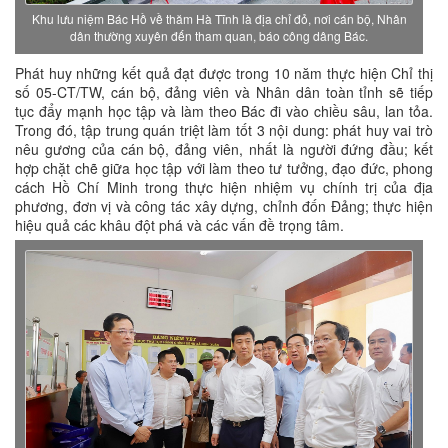
Khu lưu niệm Bác Hồ về thăm Hà Tĩnh là địa chỉ đỏ, nơi cán bộ, Nhân
dân thường xuyên đến tham quan, báo công dâng Bác.
Phát huy những kết quả đạt được trong 10 năm thực hiện Chỉ thị
số 05-CT/TW, cán bộ, đảng viên và Nhân dân toàn tỉnh sẽ tiếp
tục đẩy mạnh học tập và làm theo Bác đi vào chiều sâu, lan tỏa.
Trong đó, tập trung quán triệt làm tốt 3 nội dung: phát huy vai trò
nêu gương của cán bộ, đảng viên, nhất là người đứng đầu; kết
hợp chặt chẽ giữa học tập với làm theo tư tưởng, đạo đức, phong
cách Hồ Chí Minh trong thực hiện nhiệm vụ chính trị của địa
phương, đơn vị và công tác xây dựng, chỉnh đốn Đảng; thực hiện
hiệu quả các khâu đột phá và các vấn đề trọng tâm.