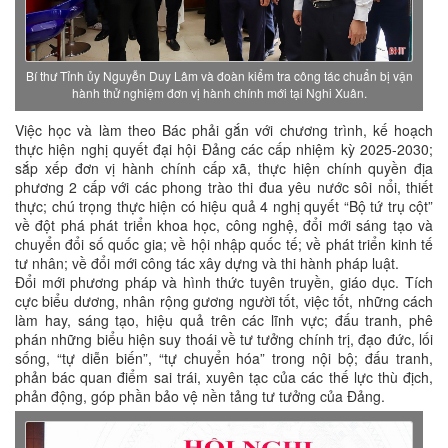
Bí thư Tỉnh ủy Nguyễn Duy Lâm và đoàn kiểm tra công tác chuẩn bị vận
hành thử nghiệm đơn vị hành chính mới tại Nghi Xuân.
Việc học và làm theo Bác phải gắn với chương trình, kế hoạch
thực hiện nghị quyết đại hội Đảng các cấp nhiệm kỳ 2025-2030;
sắp xếp đơn vị hành chính cấp xã, thực hiện chính quyền địa
phương 2 cấp với các phong trào thi đua yêu nước sôi nổi, thiết
thực; chú trọng thực hiện có hiệu quả 4 nghị quyết “Bộ tứ trụ cột”
về đột phá phát triển khoa học, công nghệ, đổi mới sáng tạo và
chuyển đổi số quốc gia; về hội nhập quốc tế; về phát triển kinh tế
tư nhân; về đổi mới công tác xây dựng và thi hành pháp luật.
Đổi mới phương pháp và hình thức tuyên truyền, giáo dục. Tích
cực biểu dương, nhân rộng gương người tốt, việc tốt, những cách
làm hay, sáng tạo, hiệu quả trên các lĩnh vực; đấu tranh, phê
phán những biểu hiện suy thoái về tư tưởng chính trị, đạo đức, lối
sống, “tự diễn biến”, “tự chuyển hóa” trong nội bộ; đấu tranh,
phản bác quan điểm sai trái, xuyên tạc của các thế lực thù địch,
phản động, góp phần bảo vệ nền tảng tư tưởng của Đảng.