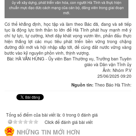
ủy về xây dựng, phát triển văn hóa, con người Hà Tĩnh và thực hiện
chuẩn mực đạo đức cách mạng của cán bộ, đảng viên trong giai đoạn
mới.
Có thể khẳng định, học tập và làm theo Bác đã, đang và sẽ tiếp
tục là động lực tinh thần to lớn để Hà Tĩnh phát huy mạnh mẽ ý
chí tự lực, tự cường, khơi dậy khát vọng vươn lên, phấn đấu thực
hiện thắng lợi các mục tiêu phát triển bền vững trong chặng
đường đổi mới và hội nhập sắp tới, để cùng đất nước vững vàng
bước vào kỷ nguyên phồn vinh, thịnh vượng.
Bài: HÀ VĂN HÙNG - Ủy viên Ban Thường vụ, Trưởng ban Tuyên
giáo và Dân vận Tỉnh ủy
Ảnh: Nhóm P.V
25/06/2025 09:20
Nguồn tin:
Theo Báo Hà Tĩnh:
Tổng số điểm của bài viết là: 0 trong 0 đánh giá
Click để đánh giá bài viết
NHỮNG TIN MỚI HƠN