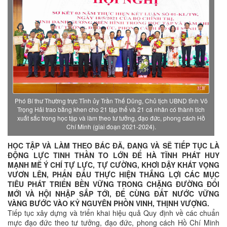
Phó Bí thư Thường trực Tỉnh ủy Trần Thế Dũng, Chủ tịch UBND tỉnh Võ
Trọng Hải trao bằng khen cho 21 tập thể và 21 cá nhân có thành tích
xuất sắc trong học tập và làm theo tư tưởng, đạo đức, phong cách Hồ
Chí Minh (giai đoạn 2021-2024).
HỌC TẬP VÀ LÀM THEO BÁC ĐÃ, ĐANG VÀ SẼ TIẾP TỤC LÀ
ĐỘNG LỰC TINH THẦN TO LỚN ĐỂ HÀ TĨNH PHÁT HUY
MẠNH MẼ Ý CHÍ TỰ LỰC, TỰ CƯỜNG, KHƠI DẬY KHÁT VỌNG
VƯƠN LÊN, PHẤN ĐẤU THỰC HIỆN THẮNG LỢI CÁC MỤC
TIÊU PHÁT TRIỂN BỀN VỮNG TRONG CHẶNG ĐƯỜNG ĐỔI
MỚI VÀ HỘI NHẬP SẮP TỚI, ĐỂ CÙNG ĐẤT NƯỚC VỮNG
VÀNG BƯỚC VÀO KỶ NGUYÊN PHỒN VINH, THỊNH VƯỢNG.
Tiếp tục xây dựng và triển khai hiệu quả Quy định về các chuẩn
mực đạo đức theo tư tưởng, đạo đức, phong cách Hồ Chí Minh