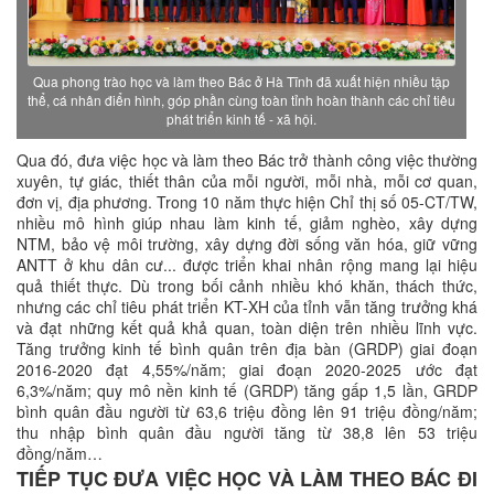
Qua phong trào học và làm theo Bác ở Hà Tĩnh đã xuất hiện nhiều tập
thể, cá nhân điển hình, góp phần cùng toàn tỉnh hoàn thành các chỉ tiêu
phát triển kinh tế - xã hội.
Qua đó, đưa việc học và làm theo Bác trở thành công việc thường
xuyên, tự giác, thiết thân của mỗi người, mỗi nhà, mỗi cơ quan,
đơn vị, địa phương. Trong 10 năm thực hiện Chỉ thị số 05-CT/TW,
nhiều mô hình giúp nhau làm kinh tế, giảm nghèo, xây dựng
NTM, bảo vệ môi trường, xây dựng đời sống văn hóa, giữ vững
ANTT ở khu dân cư... được triển khai nhân rộng mang lại hiệu
quả thiết thực. Dù trong bối cảnh nhiều khó khăn, thách thức,
nhưng các chỉ tiêu phát triển KT-XH của tỉnh vẫn tăng trưởng khá
và đạt những kết quả khả quan, toàn diện trên nhiều lĩnh vực.
Tăng trưởng kinh tế bình quân trên địa bàn (GRDP) giai đoạn
2016-2020 đạt 4,55%/năm; giai đoạn 2020-2025 ước đạt
6,3%/năm; quy mô nền kinh tế (GRDP) tăng gấp 1,5 lần, GRDP
bình quân đầu người từ 63,6 triệu đồng lên 91 triệu đồng/năm;
thu nhập bình quân đầu người tăng từ 38,8 lên 53 triệu
đồng/năm…
TIẾP TỤC ĐƯA VIỆC HỌC VÀ LÀM THEO BÁC ĐI