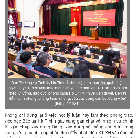
Ban Thường vụ Tỉnh ủy Hà Tĩnh tổ chức hội nghị học tập, quán triệt,
tuyên truyền, triển khai thực hiện Chuyên đề năm 2024 “Học tập và làm
theo tư tưởng, đạo đức, phong cách Hồ Chí Minh về kiên quyết, kiên trì
đấu tranh phòng, chống tham nhũng, tiêu cực trong cán bộ, đảng viên"
(tháng 3/2024).
Không chỉ dừng lại ở việc học lý luận hay làm theo phong trào,
việc học Bác tại Hà Tĩnh ngày càng gắn chặt với nhiệm vụ chính
trị, giải pháp xây dựng Đảng, xây dựng hệ thống chính trị trong
sạch, vững mạnh, góp phần thúc đẩy phát triển KT-XH và củng cố