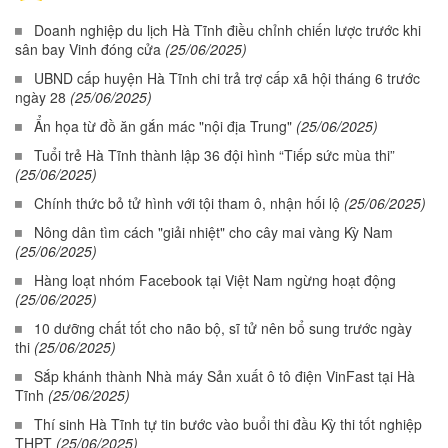
Doanh nghiệp du lịch Hà Tĩnh điều chỉnh chiến lược trước khi
sân bay Vinh đóng cửa
(25/06/2025)
UBND cấp huyện Hà Tĩnh chi trả trợ cấp xã hội tháng 6 trước
ngày 28
(25/06/2025)
Ẩn họa từ đồ ăn gắn mác "nội địa Trung"
(25/06/2025)
Tuổi trẻ Hà Tĩnh thành lập 36 đội hình “Tiếp sức mùa thi”
(25/06/2025)
Chính thức bỏ tử hình với tội tham ô, nhận hối lộ
(25/06/2025)
Nông dân tìm cách "giải nhiệt" cho cây mai vàng Kỳ Nam
(25/06/2025)
Hàng loạt nhóm Facebook tại Việt Nam ngừng hoạt động
(25/06/2025)
10 dưỡng chất tốt cho não bộ, sĩ tử nên bổ sung trước ngày
thi
(25/06/2025)
Sắp khánh thành Nhà máy Sản xuất ô tô điện VinFast tại Hà
Tĩnh
(25/06/2025)
Thí sinh Hà Tĩnh tự tin bước vào buổi thi đầu Kỳ thi tốt nghiệp
THPT
(25/06/2025)