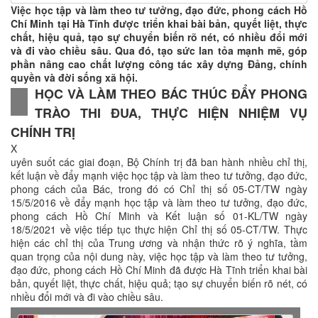
Việc học tập và làm theo tư tưởng, đạo đức, phong cách Hồ
Chí Minh tại Hà Tĩnh được triển khai bài bản, quyết liệt, thực
chất, hiệu quả, tạo sự chuyển biến rõ nét, có nhiều đổi mới
và đi vào chiều sâu. Qua đó, tạo sức lan tỏa mạnh mẽ, góp
phần nâng cao chất lượng công tác xây dựng Đảng, chính
quyền và đời sống xã hội.
HỌC VÀ LÀM THEO BÁC THÚC ĐẨY PHONG
TRÀO THI ĐUA, THỰC HIỆN NHIỆM VỤ
CHÍNH TRỊ
X
uyên suốt các giai đoạn, Bộ Chính trị đã ban hành nhiều chỉ thị,
kết luận về đẩy mạnh việc học tập và làm theo tư tưởng, đạo đức,
phong cách của Bác, trong đó có Chỉ thị số 05-CT/TW ngày
15/5/2016 về đẩy mạnh học tập và làm theo tư tưởng, đạo đức,
phong cách Hồ Chí Minh và Kết luận số 01-KL/TW ngày
18/5/2021 về việc tiếp tục thực hiện Chỉ thị số 05-CT/TW. Thực
hiện các chỉ thị của Trung ương và nhận thức rõ ý nghĩa, tầm
quan trọng của nội dung này, việc học tập và làm theo tư tưởng,
đạo đức, phong cách Hồ Chí Minh đã được Hà Tĩnh triển khai bài
bản, quyết liệt, thực chất, hiệu quả; tạo sự chuyển biến rõ nét, có
nhiều đổi mới và đi vào chiều sâu.