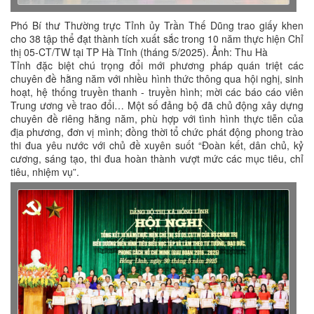
Phó Bí thư Thường trực Tỉnh ủy Trần Thế Dũng trao giấy khen
cho 38 tập thể đạt thành tích xuất sắc trong 10 năm thực hiện Chỉ
thị 05-CT/TW tại TP Hà Tĩnh (tháng 5/2025). Ảnh: Thu Hà
Tỉnh đặc biệt chú trọng đổi mới phương pháp quán triệt các
chuyên đề hằng năm với nhiều hình thức thông qua hội nghị, sinh
hoạt, hệ thống truyền thanh - truyền hình; mời các báo cáo viên
Trung ương về trao đổi… Một số đảng bộ đã chủ động xây dựng
chuyên đề riêng hằng năm, phù hợp với tình hình thực tiễn của
địa phương, đơn vị mình; đồng thời tổ chức phát động phong trào
thi đua yêu nước với chủ đề xuyên suốt “Đoàn kết, dân chủ, kỷ
cương, sáng tạo, thi đua hoàn thành vượt mức các mục tiêu, chỉ
tiêu, nhiệm vụ”.