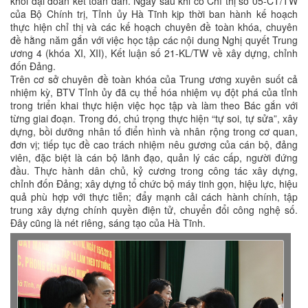
khối đại đoàn kết toàn dân. Ngay sau khi có Chỉ thị số 05-CT/TW
của Bộ Chính trị, Tỉnh ủy Hà Tĩnh kịp thời ban hành kế hoạch
thực hiện chỉ thị và các kế hoạch chuyên đề toàn khóa, chuyên
đề hằng năm gắn với việc học tập các nội dung Nghị quyết Trung
ương 4 (khóa XI, XII), Kết luận số 21-KL/TW về xây dựng, chỉnh
đốn Đảng.
Trên cơ sở chuyên đề toàn khóa của Trung ương xuyên suốt cả
nhiệm kỳ, BTV Tỉnh ủy đã cụ thể hóa nhiệm vụ đột phá của tỉnh
trong triển khai thực hiện việc học tập và làm theo Bác gắn với
từng giai đoạn. Trong đó, chú trọng thực hiện “tự soi, tự sửa”, xây
dựng, bồi dưỡng nhân tố điển hình và nhân rộng trong cơ quan,
đơn vị; tiếp tục đề cao trách nhiệm nêu gương của cán bộ, đảng
viên, đặc biệt là cán bộ lãnh đạo, quản lý các cấp, người đứng
đầu. Thực hành dân chủ, kỷ cương trong công tác xây dựng,
chỉnh đốn Đảng; xây dựng tổ chức bộ máy tinh gọn, hiệu lực, hiệu
quả phù hợp với thực tiễn; đẩy mạnh cải cách hành chính, tập
trung xây dựng chính quyền điện tử, chuyển đổi công nghệ số.
Đây cũng là nét riêng, sáng tạo của Hà Tĩnh.