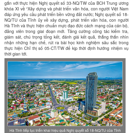
gắn với thực hiện Nghị quyết số 33-NQ/TW của BCH Trung ương
khóa XI về “Xây dựng và phát triển văn hóa, con người Việt Nam
đáp ứng yêu cầu phát triển bền vững đất nước; Nghị quyết số 18-
NQ/TU của Tỉnh ủy về xây dựng, phát triển văn hóa, con người
Hà Tĩnh và thực hiện chuẩn mực đạo đức cách mạng của cán bộ,
đảng viên trong giai đoạn mới. Tăng cường công tác kiểm tra,
giám sát, chú trọng tổng kết, đánh giá kết quả, thẳng thắn nhìn
nhận những hạn chế, rút ra bài học kinh nghiệm sâu sắc trong
thực hiện Chỉ thị số 05-CT/TW để kịp thời định hướng nhiệm vụ
thời gian tới.
Hà Tĩnh tiếp tục triển khai hiệu quả Nghị quyết số 18-NQ/TU của Tỉnh