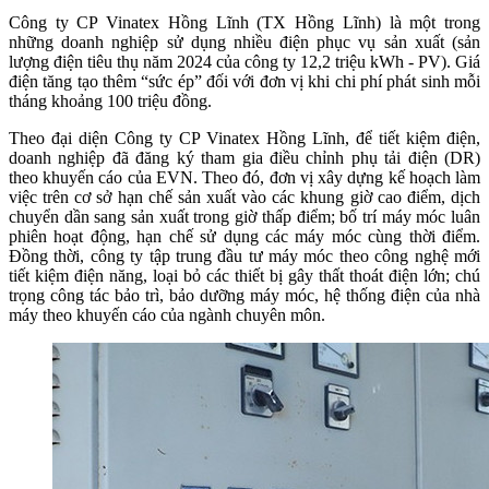
Công ty CP Vinatex Hồng Lĩnh (TX Hồng Lĩnh) là một trong
những doanh nghiệp sử dụng nhiều điện phục vụ sản xuất (sản
lượng điện tiêu thụ năm 2024 của công ty 12,2 triệu kWh - PV). Giá
điện tăng tạo thêm “sức ép” đối với đơn vị khi chi phí phát sinh mỗi
tháng khoảng 100 triệu đồng.
Theo đại diện Công ty CP Vinatex Hồng Lĩnh, để tiết kiệm điện,
doanh nghiệp đã đăng ký tham gia điều chỉnh phụ tải điện (DR)
theo khuyến cáo của EVN. Theo đó, đơn vị xây dựng kế hoạch làm
việc trên cơ sở hạn chế sản xuất vào các khung giờ cao điểm, dịch
chuyển dần sang sản xuất trong giờ thấp điểm; bố trí máy móc luân
phiên hoạt động, hạn chế sử dụng các máy móc cùng thời điểm.
Đồng thời, công ty tập trung đầu tư máy móc theo công nghệ mới
tiết kiệm điện năng, loại bỏ các thiết bị gây thất thoát điện lớn; chú
trọng công tác bảo trì, bảo dưỡng máy móc, hệ thống điện của nhà
máy theo khuyến cáo của ngành chuyên môn.