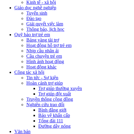
Kinh tế - xã hội
Giáo dục nghề nghiệp
Tuyển sinh
Đào tạo
Giải quyết việc làm
Thông báo, lịch học
Quỹ bảo trợ trẻ em
Bảng vàng tài trợ
Hoạt động hỗ trợ trẻ em
Nhịp cầu nhân ái
Câu chuyện trẻ em
Hình ảnh hoạt động
Hoạt động khác
Công tác xã hội
Tin tức - Sự kiện
Hoàn cảnh trợ giúp
Trợ giúp thường xuyên
Trợ giúp đột xuất
Truyền thông cộng đồng
Nghiên cứu trao đổi
Bình đẳng giới
Bảo vệ khẩn cấp
Tổng đài 111
Đường dây nóng
Văn bản