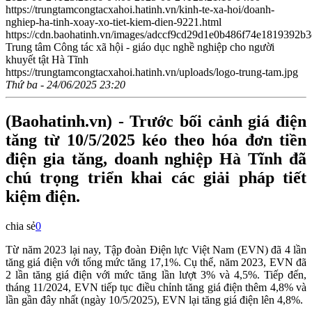
https://trungtamcongtacxahoi.hatinh.vn/kinh-te-xa-hoi/doanh-
nghiep-ha-tinh-xoay-xo-tiet-kiem-dien-9221.html
https://cdn.baohatinh.vn/images/adccf9cd29d1e0b486f74e181939
Trung tâm Công tác xã hội - giáo dục nghề nghiệp cho người
khuyết tật Hà Tĩnh
https://trungtamcongtacxahoi.hatinh.vn/uploads/logo-trung-tam.jpg
Thứ ba - 24/06/2025 23:20
(Baohatinh.vn) - Trước bối cảnh giá điện
tăng từ 10/5/2025 kéo theo hóa đơn tiền
điện gia tăng, doanh nghiệp Hà Tĩnh đã
chú trọng triển khai các giải pháp tiết
kiệm điện.
chia sẻ
0
Từ năm 2023 lại nay, Tập đoàn Điện lực Việt Nam (EVN) đã 4 lần
tăng giá điện với tổng mức tăng 17,1%. Cụ thể, năm 2023, EVN đã
2 lần tăng giá điện với mức tăng lần lượt 3% và 4,5%. Tiếp đến,
tháng 11/2024, EVN tiếp tục điều chỉnh tăng giá điện thêm 4,8% và
lần gần đây nhất (ngày 10/5/2025), EVN lại tăng giá điện lên 4,8%.