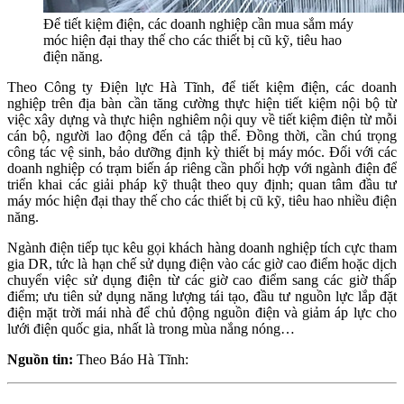
Để tiết kiệm điện, các doanh nghiệp cần mua sắm máy
móc hiện đại thay thế cho các thiết bị cũ kỹ, tiêu hao
điện năng.
Theo Công ty Điện lực Hà Tĩnh, để tiết kiệm điện, các doanh
nghiệp trên địa bàn cần tăng cường thực hiện tiết kiệm nội bộ từ
việc xây dựng và thực hiện nghiêm nội quy về tiết kiệm điện từ mỗi
cán bộ, người lao động đến cả tập thể. Đồng thời, cần chú trọng
công tác vệ sinh, bảo dưỡng định kỳ thiết bị máy móc. Đối với các
doanh nghiệp có trạm biến áp riêng cần phối hợp với ngành điện để
triển khai các giải pháp kỹ thuật theo quy định; quan tâm đầu tư
máy móc hiện đại thay thế cho các thiết bị cũ kỹ, tiêu hao nhiều điện
năng.
Ngành điện tiếp tục kêu gọi khách hàng doanh nghiệp tích cực tham
gia DR, tức là hạn chế sử dụng điện vào các giờ cao điểm hoặc dịch
chuyển việc sử dụng điện từ các giờ cao điểm sang các giờ thấp
điểm; ưu tiên sử dụng năng lượng tái tạo, đầu tư nguồn lực lắp đặt
điện mặt trời mái nhà để chủ động nguồn điện và giảm áp lực cho
lưới điện quốc gia, nhất là trong mùa nắng nóng…
Nguồn tin:
Theo Báo Hà Tĩnh: