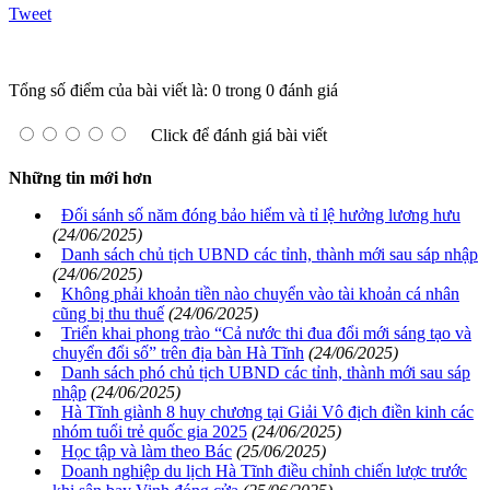
Tweet
Tổng số điểm của bài viết là: 0 trong 0 đánh giá
Click để đánh giá bài viết
Những tin mới hơn
Đối sánh số năm đóng bảo hiểm và tỉ lệ hưởng lương hưu
(24/06/2025)
Danh sách chủ tịch UBND các tỉnh, thành mới sau sáp nhập
(24/06/2025)
Không phải khoản tiền nào chuyển vào tài khoản cá nhân
cũng bị thu thuế
(24/06/2025)
Triển khai phong trào “Cả nước thi đua đổi mới sáng tạo và
chuyển đổi số” trên địa bàn Hà Tĩnh
(24/06/2025)
Danh sách phó chủ tịch UBND các tỉnh, thành mới sau sáp
nhập
(24/06/2025)
Hà Tĩnh giành 8 huy chương tại Giải Vô địch điền kinh các
nhóm tuổi trẻ quốc gia 2025
(24/06/2025)
Học tập và làm theo Bác
(25/06/2025)
Doanh nghiệp du lịch Hà Tĩnh điều chỉnh chiến lược trước