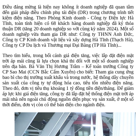
Điều đáng mừng là hiện nay không ít doanh nghiệp đã quan tâm
đến giải pháp điều chỉnh phụ tải điện (DR) trong chương trình tiết
kiệm điện năng. Theo Phòng Kinh doanh - Công ty Điện lực Hà
Tĩnh, toàn tỉnh hiện có 68 khách hàng doanh nghiệp đã ký thỏa
thuận DR (tăng 20 doanh nghiệp so với cùng kỳ năm 2024). Một số
doanh nghiệp vừa tham gia DR như: Công ty THNN Anh Đức,
Công ty CP Kinh doanh vật liệu và xây dựng Hà Tĩnh (Thạch Hà),
Công ty CP Du lịch và Thương mại Đại Bàng (TP Hà Tĩnh)...
Theo tìm hiểu, trong bối cảnh giá điện tăng, việc lắp đặt điện mặt
trời áp mái cũng là lựa chọn khả thi đối với một số doanh nghiệp
trên địa bàn. Bà Văn Thị Hương Trâm – Kế toán trưởng Công ty
CP Sao Mai (CCN Bắc Cẩm Xuyên) cho biết: Tham gia cung ứng
bao bì cho thị trường xuất khẩu và trong nước, hệ thống dây chuyền
sản xuất của công ty tự động hóa cao, tiêu tốn nhiều điện năng.
Theo đó, đơn vị tiêu thụ khoảng 1 tỷ đồng tiền điện/tháng. Để giảm
áp lực khi giá điện tăng, công ty đã lắp đặt hệ thống điện mặt trời áp
mái nhà nên ngoài chủ động nguồn điện phục vụ sản xuất, ở một số
thời điểm, đơn vị còn có thể bán điện cho ngành điện.