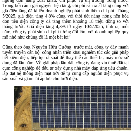
ngừng đơn hàng xuất khẩu, chỉ phục vụ thị trường trong nước.
Trong bối cảnh giá nguyên liệu tăng, chi phí sản xuất tăng cùng với
giá điện tăng đã khiến doanh nghiệp phát sinh thêm chi phí. Tháng
5/2025, giá điện tăng 4,8% cùng với thời tiết nắng nóng nên hóa
đơn tiền điện công ty đã tăng thêm khoảng 18 triệu đồng so với
tháng trước. Giá điện tăng 4,8% từ ngày 10/5/2025, tính ra, mỗi
năm, công ty phát sinh chi phí tương đối lớn, với doanh nghiệp quy
mô nhỏ như chúng tôi là một bất lợi”.
Cũng theo ông Nguyễn Hữu Cường, trước mắt, công ty đẩy mạnh
tuyên truyền cán bộ, công nhân triển khai nghiêm túc các giải pháp
tiết kiệm điện, tiếp tục rà soát để thay thế các thiết bị, máy móc sử
dụng đã lâu năm. Về giải pháp lâu dài, công ty đang xin thuê đất tại
cụm công nghiệp để đầu tư xây dựng nhà máy đáp ứng tiêu chuẩn,
lắp đặt hệ thống điện mặt trời để tự cung cấp nguồn điện phục vụ
sản xuất và giảm tải áp lực cho lưới điện.