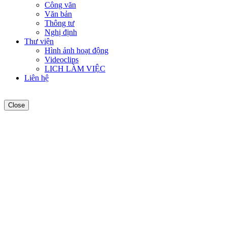
Công văn
Văn bản
Thông tư
Nghị định
Thư viện
Hình ảnh hoạt động
Videoclips
LICH LÀM VIỆC
Liên hệ
Close