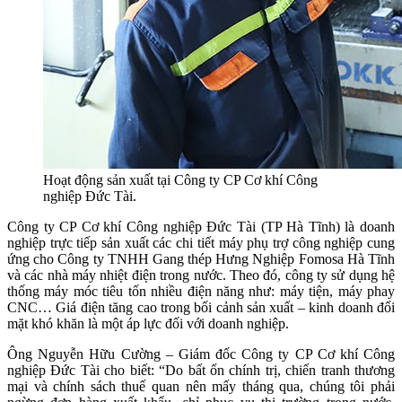
Hoạt động sản xuất tại Công ty CP Cơ khí Công
nghiệp Đức Tài.
Công ty CP Cơ khí Công nghiệp Đức Tài (TP Hà Tĩnh) là doanh
nghiệp trực tiếp sản xuất các chi tiết máy phụ trợ công nghiệp cung
ứng cho Công ty TNHH Gang thép Hưng Nghiệp Fomosa Hà Tĩnh
và các nhà máy nhiệt điện trong nước. Theo đó, công ty sử dụng hệ
thống máy móc tiêu tốn nhiều điện năng như: máy tiện, máy phay
CNC… Giá điện tăng cao trong bối cảnh sản xuất – kinh doanh đối
mặt khó khăn là một áp lực đối với doanh nghiệp.
Ông Nguyễn Hữu Cường – Giám đốc Công ty CP Cơ khí Công
nghiệp Đức Tài cho biết: “Do bất ổn chính trị, chiến tranh thương
mại và chính sách thuế quan nên mấy tháng qua, chúng tôi phải