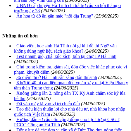
khi sân bay Vinh đóng cửa
(25/06/2025)
UBND cấp huyện Hà Tĩnh chi trả trợ cấp xã hội tháng 6
trước ngày 28
(25/06/2025)
Ẩn họa từ đồ ăn gắn mác "nội địa Trung"
(25/06/2025)
Những tin cũ hơn
Giáo viên, học sinh Hà Tĩnh nói gì khi đề thi Ngữ văn
không dùng ngữ liệu sách giáo khoa?
(24/06/2025)
Test nhanh giò, chả, xúc xích, bún tại chợ TP Hà Tĩnh
(24/06/2025)
Chú trọng kiểm tra, giám sát, đôn đốc việc khắc phục các vi
phạm, khuyết điểm
(24/06/2025)
36 điểm thi ở Hà Tĩnh sẵn sàng đón thí sinh
(24/06/2025)
Khởi tố 40 bị can liên quan đến vụ án xảy ra tại Viện Pháp y
tâm thần Trung ương
(24/06/2025)
Xuống giống lần 2, nông dân TX Kỳ Anh chăm sóc kỹ lúa
hè thu
(24/06/2025)
Đã vào máy là vào vị trí chiến đấu
(24/06/2025)
Tạo điều kiện thuận lợi cho nhà đầu tư, nhà khoa học nhập
quốc tịch Việt Nam
(24/06/2025)
Hướng dẫn sơ cấp cứu cộng đồng cho lực lượng CSGT,
PCCC Công an Hà Tĩnh
(24/06/2025)
Động lực để các đơn vị cấp xã ở Đức Thọ đưa nông thôn