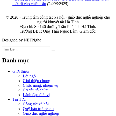
mới đi vào chiều sâu
(24/06/2025)
© 2020 - Trung tâm công tác xã hội - giáo dục nghề nghiệp cho
người khuyết tật Hà Tĩnh
Địa chỉ: Số 146 đường Trần Phú, TP Hà Tĩnh.
Trưởng BBT: Ông Thái Ngọc Lâm, Giám đốc.
Designed by NETNghe
Danh mục
Giới thiệu
Lời ngõ
Giới thiệu chung
Chức năng, nhiệm vụ
Cơ cấu tổ chức
Lãnh đạo đơn vị
Tin Tức
Công tác xã hội
Quỹ bảo trợ trẻ em
Giáo dục nghề nghiệp