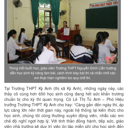
Trong mỗi buổi học, giáo viên Trường THPT Nguyễn Đình Liễn hướng
dẫn học sinh kỹ năng làm bài, cách trình bày bài thi và nhắc nhở các
em thực hiện nghiêm túc quy chế thi.
Tại Trường THPT Kỳ Anh (thị xã Kỳ Anh), những ngày này, các
thầy cô cùng hơn 650 học sinh cũng đang hết sức khẩn trương
chuẩn bị cho kỳ thi quan trọng. Cô Lê Thị Tú Anh – Phó Hiệu
trưởng Trường THPT Kỳ Anh cho hay: “Càng gần đến ngày thi, áp
lực càng lớn nên thời gian này, ngoài hệ thống lại kiến thức cho
học sinh, chúng tôi cũng thường xuyên động viên, nhắc các em
chế độ nghỉ ngơi hợp lý. Với tinh thần đồng hành, tiếp sức, giáo
viên nhà trường sẽ duy trì việc ôn tập miễn phí cho học sinh đến