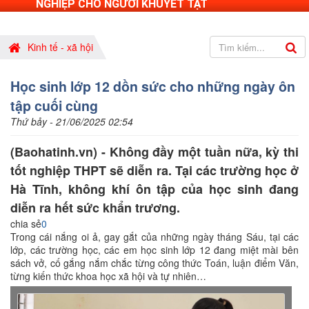
NGHIỆP CHO NGƯỜI KHUYẾT TẬT
Kinh tế - xã hội
Học sinh lớp 12 dồn sức cho những ngày ôn
tập cuối cùng
Thứ bảy - 21/06/2025 02:54
(Baohatinh.vn) - Không đầy một tuần nữa, kỳ thi
tốt nghiệp THPT sẽ diễn ra. Tại các trường học ở
Hà Tĩnh, không khí ôn tập của học sinh đang
diễn ra hết sức khẩn trương.
chia sẻ
0
Trong cái nắng oi ả, gay gắt của những ngày tháng Sáu, tại các
lớp, các trường học, các em học sinh lớp 12 đang miệt mài bên
sách vở, cố gắng nắm chắc từng công thức Toán, luận điểm Văn,
từng kiến thức khoa học xã hội và tự nhiên…