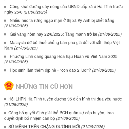
Công khai đường dây nóng của UBND cấp xã ở Hà Tĩnh trước
ngày 25/6
(21/06/2025)
Nhiều héc ta rừng ngập mặn ở thị xã Kỳ Anh bị chết trắng
(21/06/2025)
Giá vàng hôm nay 22/6/2025: Tăng mạnh trở lại
(21/06/2025)
Malaysia dỡ bỏ thuế chống bán phá giá đối với sắt, thép Việt
Nam
(21/06/2025)
Phương Linh đăng quang Hoa hậu Hoàn vũ Việt Nam 2025
(21/06/2025)
Học sinh làm thêm dịp hè - "con dao 2 lưỡi"?
(21/06/2025)
NHỮNG TIN CŨ HƠN
Hội LHPN Hà Tĩnh tuyên dương 95 điển hình thi đua yêu nước
(21/06/2025)
Công bố quyết định giải thể BCH quân sự cấp huyện, trao
quyết định bổ nhiệm cán bộ
(21/06/2025)
SỨ MỆNH TRÊN CHẶNG ĐƯỜNG MỚI
(21/06/2025)