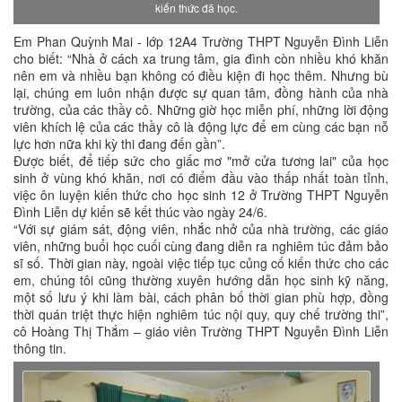
kiến thức đã học.
Em Phan Quỳnh Mai - lớp 12A4 Trường THPT Nguyễn Đình Liễn
cho biết: “Nhà ở cách xa trung tâm, gia đình còn nhiều khó khăn
nên em và nhiều bạn không có điều kiện đi học thêm. Nhưng bù
lại, chúng em luôn nhận được sự quan tâm, đồng hành của nhà
trường, của các thầy cô. Những giờ học miễn phí, những lời động
viên khích lệ của các thầy cô là động lực để em cùng các bạn nỗ
lực hơn nữa khi kỳ thi đang đến gần”.
Được biết, để tiếp sức cho giấc mơ "mở cửa tương lai" của học
sinh ở vùng khó khăn, nơi có điểm đầu vào thấp nhất toàn tỉnh,
việc ôn luyện kiến thức cho học sinh 12 ở Trường THPT Nguyễn
Đình Liễn dự kiến sẽ kết thúc vào ngày 24/6.
“Với sự giám sát, động viên, nhắc nhở của nhà trường, các giáo
viên, những buổi học cuối cùng đang diễn ra nghiêm túc đảm bảo
sĩ số. Thời gian này, ngoài việc tiếp tục củng cố kiến thức cho các
em, chúng tôi cũng thường xuyên hướng dẫn học sinh kỹ năng,
một số lưu ý khi làm bài, cách phân bố thời gian phù hợp, đồng
thời quán triệt thực hiện nghiêm túc nội quy, quy chế trường thi”,
cô Hoàng Thị Thắm – giáo viên Trường THPT Nguyễn Đình Liễn
thông tin.