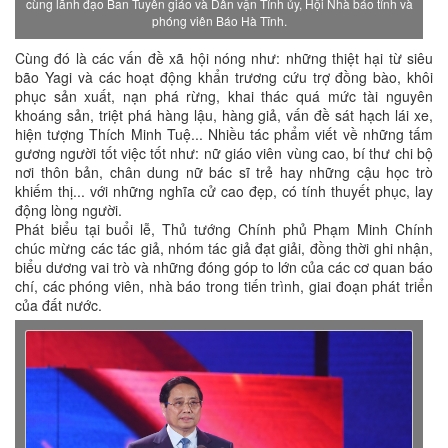
cùng lãnh đạo Ban Tuyên giáo và Dân vận Tỉnh ủy, Hội Nhà báo tỉnh và
phóng viên Báo Hà Tĩnh.
Cùng đó là các vấn đề xã hội nóng như: những thiệt hại từ siêu
bão Yagi và các hoạt động khẩn trương cứu trợ đồng bào, khôi
phục sản xuất, nạn phá rừng, khai thác quá mức tài nguyên
khoáng sản, triệt phá hàng lậu, hàng giả, vấn đề sát hạch lái xe,
hiện tượng Thích Minh Tuệ... Nhiều tác phẩm viết về những tấm
gương người tốt việc tốt như: nữ giáo viên vùng cao, bí thư chi bộ
nơi thôn bản, chân dung nữ bác sĩ trẻ hay những cậu học trò
khiếm thị... với những nghĩa cử cao đẹp, có tính thuyết phục, lay
động lòng người.
Phát biểu tại buổi lễ, Thủ tướng Chính phủ Phạm Minh Chính
chúc mừng các tác giả, nhóm tác giả đạt giải, đồng thời ghi nhận,
biểu dương vai trò và những đóng góp to lớn của các cơ quan báo
chí, các phóng viên, nhà báo trong tiến trình, giai đoạn phát triển
của đất nước.