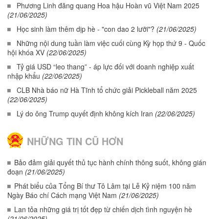
Phương Linh đăng quang Hoa hậu Hoàn vũ Việt Nam 2025
(21/06/2025)
Học sinh làm thêm dịp hè - "con dao 2 lưỡi"?
(21/06/2025)
Những nội dung tuần làm việc cuối cùng Kỳ họp thứ 9 - Quốc
hội khóa XV
(22/06/2025)
Tỷ giá USD “leo thang” - áp lực đối với doanh nghiệp xuất
nhập khẩu
(22/06/2025)
CLB Nhà báo nữ Hà Tĩnh tổ chức giải Pickleball năm 2025
(22/06/2025)
Lý do ông Trump quyết định không kích Iran
(22/06/2025)
NHỮNG TIN CŨ HƠN
Bảo đảm giải quyết thủ tục hành chính thông suốt, không gián
đoạn
(21/06/2025)
Phát biểu của Tổng Bí thư Tô Lâm tại Lễ Kỷ niệm 100 năm
Ngày Báo chí Cách mạng Việt Nam
(21/06/2025)
Lan tỏa những giá trị tốt đẹp từ chiến dịch tình nguyện hè
(21/06/2025)