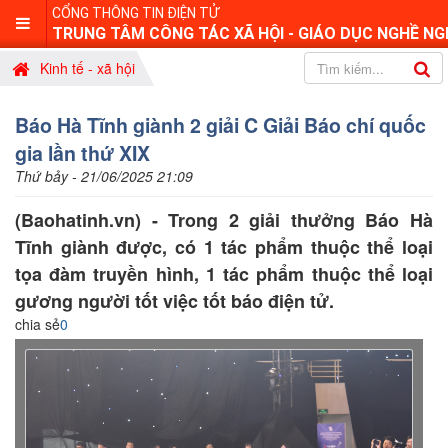
CỔNG THÔNG TIN ĐIỆN TỬ
TRUNG TÂM CÔNG TÁC XÃ HỘI - GIÁO DỤC NGHỀ NG
Kinh tế - xã hội
Báo Hà Tĩnh giành 2 giải C Giải Báo chí quốc
gia lần thứ XIX
Thứ bảy - 21/06/2025 21:09
(Baohatinh.vn) - Trong 2 giải thưởng Báo Hà
Tĩnh giành được, có 1 tác phẩm thuộc thể loại
tọa đàm truyền hình, 1 tác phẩm thuộc thể loại
gương người tốt việc tốt báo điện tử.
chia sẻ
0