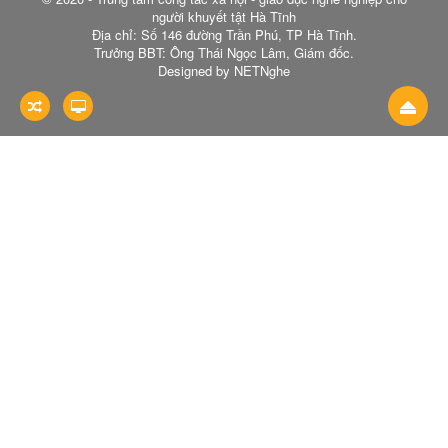
người khuyết tật Hà Tĩnh
Địa chỉ: Số 146 đường Trần Phú, TP Hà Tĩnh.
Trưởng BBT: Ông Thái Ngọc Lâm, Giám đốc.
Designed by NETNghe