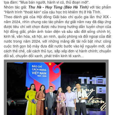
tọa đàm: "Mua bán người, hành vi cũ, thủ đoạn mới".
Nhóm tác giả:
Thu Hà - Huy Tùng (Báo Hà Tĩnh)
với tác phẩm
"Hành trình "thoát kén" của cậu học trò khiếm thị ở Hà Tĩnh.
Theo đánh giá của Hội đồng Giải báo chí quốc gia lần thứ XIX -
năm 2024, nhìn chung các tác phẩm dự giải năm nay đã đáp ứng
được tiêu chí xét chọn được nêu trong hướng dẫn tuyển chọn của
hội đồng giải, phản ánh toàn diện và sâu sắc đời sống chính trị,
kinh tế, văn hóa, xã hội, an ninh, quốc phòng và đối ngoại của đất
nước trong năm 2024, với những mảng đề tài nổi bật như: công
cuộc tinh gọn bộ máy đưa đất nước bước vào kỷ nguyên mới, cải
cách thể chế, cải cách thủ tục, sắp xếp đơn vị hành chính; chuyển
đổi số, chuyển đổi xanh, phát triển kinh tế xanh...