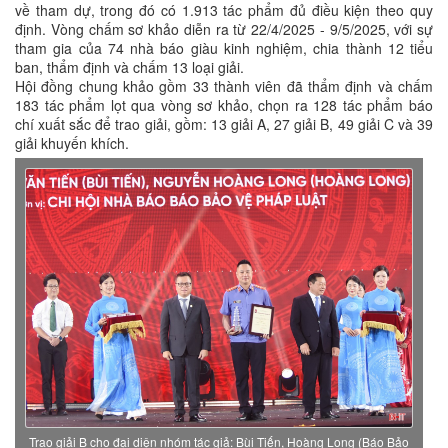
về tham dự, trong đó có 1.913 tác phẩm đủ điều kiện theo quy
định. Vòng chấm sơ khảo diễn ra từ 22/4/2025 - 9/5/2025, với sự
tham gia của 74 nhà báo giàu kinh nghiệm, chia thành 12 tiểu
ban, thẩm định và chấm 13 loại giải.
Hội đồng chung khảo gồm 33 thành viên đã thẩm định và chấm
183 tác phẩm lọt qua vòng sơ khảo, chọn ra 128 tác phẩm báo
chí xuất sắc để trao giải, gồm: 13 giải A, 27 giải B, 49 giải C và 39
giải khuyến khích.
Trao giải B cho đại diện nhóm tác giả: Bùi Tiến, Hoàng Long (Báo Bảo