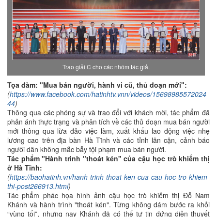
Trao giải C cho các nhóm tác giả.
Tọa đàm: "Mua bán người, hành vi cũ, thủ đoạn mới":
(
https://www.facebook.com/hatinhtv.vnn/videos/15698985572024
44
)
Thông qua các phóng sự và trao đổi với khách mời, tác phẩm đã
phản ánh thực trạng và phân tích về các thủ đoạn mua bán người
mới thông qua lừa đảo việc làm, xuất khẩu lao động việc nhẹ
lương cao trên địa bàn Hà Tĩnh và các tỉnh lân cận, cảnh báo
người dân không mắc bẫy tội phạm mua bán người.
Tác phẩm "Hành trình "thoát kén" của cậu học trò khiếm thị
ở Hà Tĩnh:
(
https://baohatinh.vn/hanh-trinh-thoat-ken-cua-cau-hoc-tro-khiem-
thi-post266913.html
)
Tác phẩm phác họa hình ảnh cậu học trò khiếm thị Đỗ Nam
Khánh và hành trình "thoát kén". Từng không dám bước ra khỏi
“vùng tối”, nhưng nay Khánh đã có thể tự tin đứng diễn thuyết