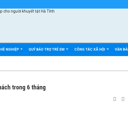
GHỀ NGHIỆP
QUỸ BẢO TRỢ TRẺ EM
CÔNG TÁC XÃ HỘI
VĂN B
hách trong 6 tháng