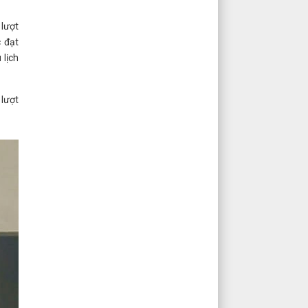
 lượt
c đạt
 lịch
 lượt