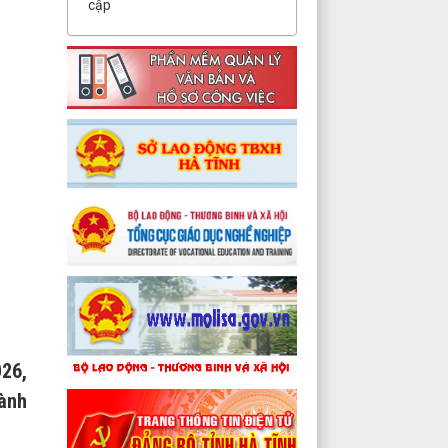
cập
026,
hành