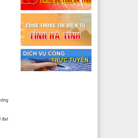
rưởng
ế đạt