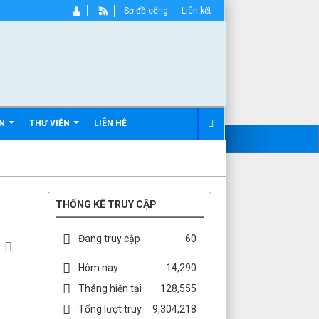
Sơ đồ cổng
Liên kết
ẢN
THƯ VIỆN
LIÊN HỆ
THỐNG KÊ TRUY CẬP
Đang truy cập
60
Hôm nay
14,290
Tháng hiện tại
128,555
Tổng lượt truy
9,304,218