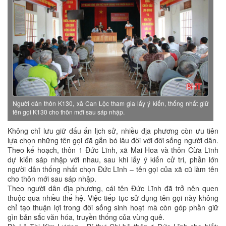
Người dân thôn K130, xã Can Lộc tham gia lấy ý kiến, thống nhất giữ
tên gọi K130 cho thôn mới sau sáp nhập.
Không chỉ lưu giữ dấu ấn lịch sử, nhiều địa phương còn ưu tiên
lựa chọn những tên gọi đã gắn bó lâu đời với đời sống người dân.
Theo kế hoạch, thôn 1 Đức Lĩnh, xã Mai Hoa và thôn Cừa Lĩnh
dự kiến sáp nhập với nhau, sau khi lấy ý kiến cử tri, phần lớn
người dân thống nhất chọn Đức Lĩnh – tên gọi của xã cũ làm tên
cho thôn mới sau sáp nhập.
Theo người dân địa phương, cái tên Đức Lĩnh đã trở nên quen
thuộc qua nhiều thế hệ. Việc tiếp tục sử dụng tên gọi này không
chỉ tạo thuận lợi trong đời sống sinh hoạt mà còn góp phần giữ
gìn bản sắc văn hóa, truyền thống của vùng quê.