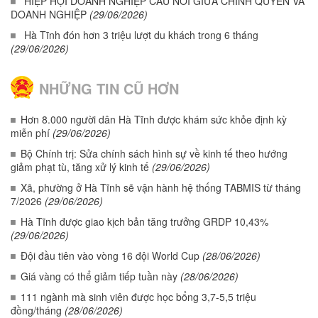
HIỆP HỘI DOANH NGHIỆP CẦU NỐI GIỮA CHÍNH QUYỀN VÀ
DOANH NGHIỆP
(29/06/2026)
Hà Tĩnh đón hơn 3 triệu lượt du khách trong 6 tháng
(29/06/2026)
NHỮNG TIN CŨ HƠN
Hơn 8.000 người dân Hà Tĩnh được khám sức khỏe định kỳ
miễn phí
(29/06/2026)
Bộ Chính trị: Sửa chính sách hình sự về kinh tế theo hướng
giảm phạt tù, tăng xử lý kinh tế
(29/06/2026)
Xã, phường ở Hà Tĩnh sẽ vận hành hệ thống TABMIS từ tháng
7/2026
(29/06/2026)
Hà Tĩnh được giao kịch bản tăng trưởng GRDP 10,43%
(29/06/2026)
Đội đầu tiên vào vòng 16 đội World Cup
(28/06/2026)
Giá vàng có thể giảm tiếp tuần này
(28/06/2026)
111 ngành mà sinh viên được học bổng 3,7-5,5 triệu
đồng/tháng
(28/06/2026)