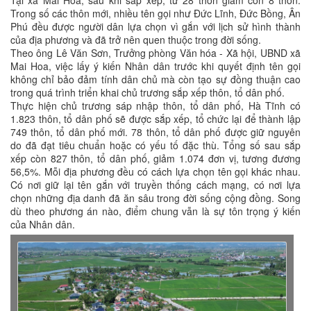
Tại xã Mai Hoa, sau khi sắp xếp, từ 28 thôn giảm còn 8 thôn.
Trong số các thôn mới, nhiều tên gọi như Đức Lĩnh, Đức Bồng, Ân
Phú đều được người dân lựa chọn vì gắn với lịch sử hình thành
của địa phương và đã trở nên quen thuộc trong đời sống.
Theo ông Lê Văn Sơn, Trưởng phòng Văn hóa - Xã hội, UBND xã
Mai Hoa, việc lấy ý kiến Nhân dân trước khi quyết định tên gọi
không chỉ bảo đảm tính dân chủ mà còn tạo sự đồng thuận cao
trong quá trình triển khai chủ trương sắp xếp thôn, tổ dân phố.
Thực hiện chủ trương sáp nhập thôn, tổ dân phố, Hà Tĩnh có
1.823 thôn, tổ dân phố sẽ được sắp xếp, tổ chức lại để thành lập
749 thôn, tổ dân phố mới. 78 thôn, tổ dân phố được giữ nguyên
do đã đạt tiêu chuẩn hoặc có yếu tố đặc thù. Tổng số sau sắp
xếp còn 827 thôn, tổ dân phố, giảm 1.074 đơn vị, tương đương
56,5%. Mỗi địa phương đều có cách lựa chọn tên gọi khác nhau.
Có nơi giữ lại tên gắn với truyền thống cách mạng, có nơi lựa
chọn những địa danh đã ăn sâu trong đời sống cộng đồng. Song
dù theo phương án nào, điểm chung vẫn là sự tôn trọng ý kiến
của Nhân dân.