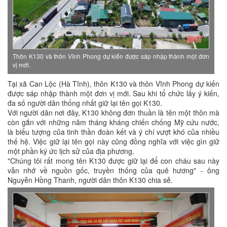
Thôn K130 và thôn Vĩnh Phong dự kiến được sáp nhập thành một đơn
vị mới.
Tại xã Can Lộc (Hà Tĩnh), thôn K130 và thôn Vĩnh Phong dự kiến
được sáp nhập thành một đơn vị mới. Sau khi tổ chức lấy ý kiến,
đa số người dân thống nhất giữ lại tên gọi K130.
Với người dân nơi đây, K130 không đơn thuần là tên một thôn mà
còn gắn với những năm tháng kháng chiến chống Mỹ cứu nước,
là biểu tượng của tinh thần đoàn kết và ý chí vượt khó của nhiều
thế hệ. Việc giữ lại tên gọi này cũng đồng nghĩa với việc gìn giữ
một phần ký ức lịch sử của địa phương.
"Chúng tôi rất mong tên K130 được giữ lại để con cháu sau này
vẫn nhớ về nguồn gốc, truyền thống của quê hương" - ông
Nguyễn Hồng Thanh, người dân thôn K130 chia sẻ.