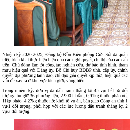
Nhiệm kỳ 2020-2025, Đảng bộ Đồn Biên phòng Cửa Sót đã quán
triệt, triển khai thực hiện hiệu quả các nghị quyết, chỉ thị của các cấp
trên. Chủ động làm tốt công tác nghiên cứu, dự báo tình hình, tham
mưu hiệu quả với Đảng ủy, Bộ Chỉ huy BĐBP tỉnh, cấp ủy, chính
quyền địa phương lãnh đạo, chỉ đạo giải quyết kịp thời, hiệu quả các
vấn đề xảy ra ở khu vực biên giới, vùng biển.
Trong nhiệm kỳ, đơn vị đã đấu tranh thắng lợi 45 vụ/ bắt 56 đối
tượng/ thu giữ 36 phương tiện, 2.900 lít dầu, 0,91kg thuốc pháo nổ,
11kg pháo, 4,27kg thuốc nổ; khởi tố vụ án, bàn giao Công an tỉnh 1
vụ/1 đối tượng; phối hợp với các lực lượng đấu tranh thắng lợi 2
vụ/3 đối tượng.