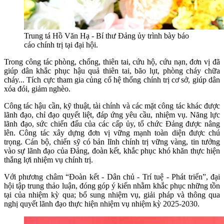
Trung tá Hồ Văn Hạ - Bí thư Đảng ủy trình bày báo
cáo chính trị tại đại hội.
Trong công tác phòng, chống, thiên tai, cứu hộ, cứu nạn, đơn vị đã
giúp dân khắc phục hậu quả thiên tai, bão lụt, phòng cháy chữa
cháy... Tích cực tham gia củng cố hệ thống chính trị cơ sở, giúp dân
xóa đói, giảm nghèo.
Công tác hậu cần, kỹ thuật, tài chính và các mặt công tác khác được
lãnh đạo, chỉ đạo quyết liệt, đáp ứng yêu cầu, nhiệm vụ. Năng lực
lãnh đạo, sức chiến đấu của các cấp ủy, tổ chức Đảng được nâng
lên. Công tác xây dựng đơn vị vững mạnh toàn diện được chú
trọng. Cán bộ, chiến sỹ có bản lĩnh chính trị vững vàng, tin tưởng
vào sự lãnh đạo của Đảng, đoàn kết, khắc phục khó khăn thực hiện
thắng lợi nhiệm vụ chính trị.
Với phương châm “Đoàn kết - Dân chủ - Trí tuệ - Phát triển”, đại
hội tập trung thảo luận, đóng góp ý kiến nhằm khắc phục những tồn
tại của nhiệm kỳ qua; bổ sung nhiệm vụ, giải pháp và thông qua
nghị quyết lãnh đạo thực hiện nhiệm vụ nhiệm kỳ 2025-2030.