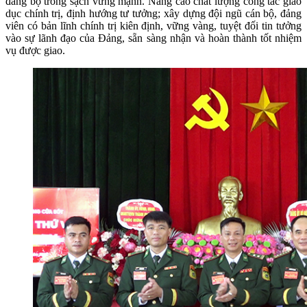
đảng bộ trong sạch vững mạnh. Nâng cao chất lượng công tác giáo
dục chính trị, định hướng tư tưởng; xây dựng đội ngũ cán bộ, đảng
viên có bản lĩnh chính trị kiên định, vững vàng, tuyệt đối tin tưởng
vào sự lãnh đạo của Đảng, sẵn sàng nhận và hoàn thành tốt nhiệm
vụ được giao.