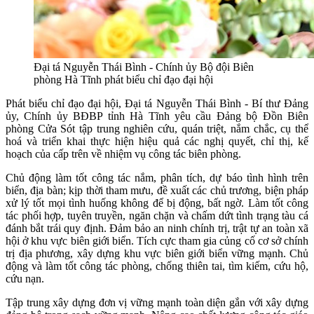
Đại tá Nguyễn Thái Bình - Chính ủy Bộ đội Biên
phòng Hà Tĩnh phát biểu chỉ đạo đại hội
Phát biểu chỉ đạo đại hội, Đại tá Nguyễn Thái Bình - Bí thư Đảng
ủy, Chính ủy BĐBP tỉnh Hà Tĩnh yêu cầu Đảng bộ Đồn Biên
phòng Cửa Sót tập trung nghiên cứu, quán triệt, nắm chắc, cụ thể
hoá và triển khai thực hiện hiệu quả các nghị quyết, chỉ thị, kế
hoạch của cấp trên về nhiệm vụ công tác biên phòng.
Chủ động làm tốt công tác nắm, phân tích, dự báo tình hình trên
biển, địa bàn; kịp thời tham mưu, đề xuất các chủ trương, biện pháp
xử lý tốt mọi tình huống không để bị động, bất ngờ. Làm tốt công
tác phối hợp, tuyên truyền, ngăn chặn và chấm dứt tình trạng tàu cá
đánh bắt trái quy định. Đảm bảo an ninh chính trị, trật tự an toàn xã
hội ở khu vực biên giới biển. Tích cực tham gia củng cố cơ sở chính
trị địa phương, xây dựng khu vực biên giới biển vững mạnh. Chủ
động và làm tốt công tác phòng, chống thiên tai, tìm kiếm, cứu hộ,
cứu nạn.
Tập trung xây dựng đơn vị vững mạnh toàn diện gắn với xây dựng