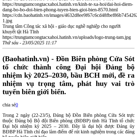
https://trungtamcongtacxahoi.hatinh.vn/kinh-te-xa-hoi/dai-hoi-diem-
dang-bo-bo-doi-bien-phong-tuyen-bien-gioi-bien-8570.html
https://cdn.baohatinh.vn/images/4632d8ee9f67c6cd48fbef86b745
1.jpg
Trung tâm Công tác xã hội - giáo dục nghề nghiệp cho người
khuyết tật Hà Tĩnh
https://trungtamcongtacxahoi.hatinh.vn/uploads/logo-trung-tam.jpg
Thứ sáu - 23/05/2025 11:17
(Baohatinh.vn) - Đồn Biên phòng Cửa Sót
tổ chức thành công Đại hội Đảng bộ
nhiệm kỳ 2025–2030, bầu BCH mới, đề ra
nhiệm vụ trọng tâm, phát huy vai trò
tuyến biên giới biển.
chia sẻ
0
Trong 2 ngày (22-23/5), Đảng bộ Đồn Biên phòng Cửa Sót trực
thuộc Đảng bộ Bộ đội Biên phòng (BĐBP) tỉnh Hà Tĩnh tổ chức
Đại hội nhiệm kỳ 2025 – 2030. Đây là đại hội được Đảng ủy
BĐBP Hà Tĩnh chỉ đạo làm điểm để rút kinh nghiệm trong các đảng