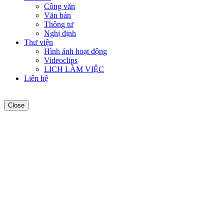
Công văn
Văn bản
Thông tư
Nghị định
Thư viện
Hình ảnh hoạt động
Videoclips
LICH LÀM VIỆC
Liên hệ
Close