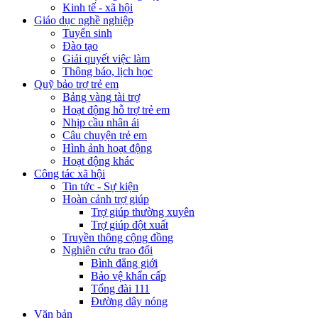
Kinh tế - xã hội
Giáo dục nghề nghiệp
Tuyển sinh
Đào tạo
Giải quyết việc làm
Thông báo, lịch học
Quỹ bảo trợ trẻ em
Bảng vàng tài trợ
Hoạt động hỗ trợ trẻ em
Nhịp cầu nhân ái
Câu chuyện trẻ em
Hình ảnh hoạt động
Hoạt động khác
Công tác xã hội
Tin tức - Sự kiện
Hoàn cảnh trợ giúp
Trợ giúp thường xuyên
Trợ giúp đột xuất
Truyền thông cộng đồng
Nghiên cứu trao đổi
Bình đẳng giới
Bảo vệ khẩn cấp
Tổng đài 111
Đường dây nóng
Văn bản