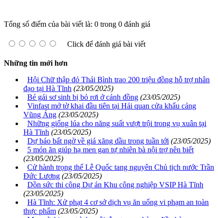
Tổng số điểm của bài viết là: 0 trong 0 đánh giá
Click để đánh giá bài viết
Những tin mới hơn
Hội Chữ thập đỏ Thái Bình trao 200 triệu đồng hỗ trợ nhân
đạo tại Hà Tĩnh
(23/05/2025)
Bé gái sơ sinh bị bỏ rơi ở cánh đồng
(23/05/2025)
Vinfast mở tờ khai đầu tiên tại Hải quan cửa khẩu cảng
Vũng Áng
(23/05/2025)
Những giống lúa cho năng suất vượt trội trong vụ xuân tại
Hà Tĩnh
(23/05/2025)
Dự báo bất ngờ về giá xăng dầu trong tuần tới
(23/05/2025)
5 món ăn giúp hạ men gan tự nhiên bà nội trợ nên biết
(23/05/2025)
Cử hành trọng thể Lễ Quốc tang nguyên Chủ tịch nước Trần
Đức Lương
(23/05/2025)
Dồn sức thi công Dự án Khu công nghiệp VSIP Hà Tĩnh
(23/05/2025)
Hà Tĩnh: Xử phạt 4 cơ sở dịch vụ ăn uống vi phạm an toàn
thực phẩm
(23/05/2025)