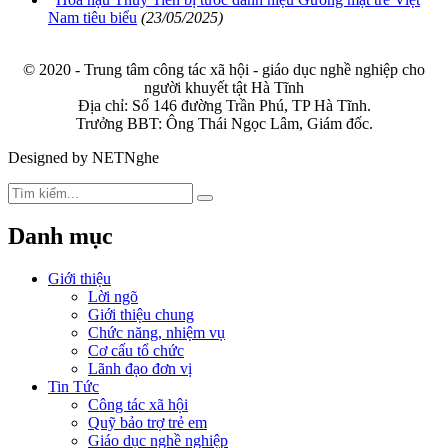
Nam tiêu biểu
(23/05/2025)
© 2020 - Trung tâm công tác xã hội - giáo dục nghề nghiệp cho
người khuyết tật Hà Tĩnh
Địa chỉ: Số 146 đường Trần Phú, TP Hà Tĩnh.
Trưởng BBT: Ông Thái Ngọc Lâm, Giám đốc.
Designed by NETNghe
Danh mục
Giới thiệu
Lời ngõ
Giới thiệu chung
Chức năng, nhiệm vụ
Cơ cấu tổ chức
Lãnh đạo đơn vị
Tin Tức
Công tác xã hội
Quỹ bảo trợ trẻ em
Giáo dục nghề nghiệp