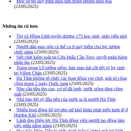
Mục sở thị quy trình nuôi tằm trong phòng điều hòa
(23/05/2025)
Những tin cũ hơn
Thị xã Hồng Lĩnh tuyên dương 175 học sinh, giáo viên giỏi
(23/05/2025)
Người dân giao nộp cá thể cu li quý hiếm cho lực lượng
chức năng
(23/05/2025)
Siết chặt kiểm soát tại Cửa khẩu Cầu Treo, quyết ngăn hàng
nhập lậu
(23/05/2025)
Trang trọng Lễ tưởng niệm, bàn giao hài cốt liệt sỹ hy sinh
tại Viêng Chăn
(23/05/2025)
Hà Tĩnh không tổ chức các hoạt động vui chơi, giải trí công
cộng trong 2 ngày Quốc tang
(23/05/2025)
Nhu cầu tiêu thụ cao, cơ sở đá lạnh, nước uống tăng công
suất
(23/05/2025)
Nhà báo liệt sỹ đầu tiên của nước ta là người Hà Tĩnh
(23/05/2025)
Nhiều hoạt động hỗ trợ phụ nữ khó khăn phát triển kinh tế ở
Hương Khê
(23/05/2025)
Lãnh đạo Điện lực Hà Tĩnh động viên người lao động làm
việc giữa nắng nóng
(23/05/2025)
Hoa hậu Thùy Tiên bị tước danh hiệu Gương mặt trẻ Việt