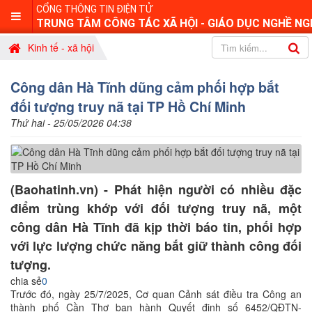
CỔNG THÔNG TIN ĐIỆN TỬ
TRUNG TÂM CÔNG TÁC XÃ HỘI - GIÁO DỤC NGHỀ NG
Kinh tế - xã hội
Công dân Hà Tĩnh dũng cảm phối hợp bắt
đối tượng truy nã tại TP Hồ Chí Minh
Thứ hai - 25/05/2026 04:38
(Baohatinh.vn) - Phát hiện người có nhiều đặc
điểm trùng khớp với đối tượng truy nã, một
công dân Hà Tĩnh đã kịp thời báo tin, phối hợp
với lực lượng chức năng bắt giữ thành công đối
tượng.
chia sẻ
0
Trước đó, ngày 25/7/2025, Cơ quan Cảnh sát điều tra Công an
thành phố Cần Thơ ban hành Quyết định số 6452/QĐTN-