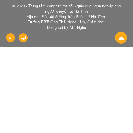
© 2020 - Trung tâm công tác xã hội - giáo dục nghề nghiệp cho
người khuyết tật Hà Tĩnh
Địa chỉ: Số 146 đường Trần Phú, TP Hà Tĩnh.
Trưởng BBT: Ông Thái Ngọc Lâm, Giám đốc.
Designed by NETNghe