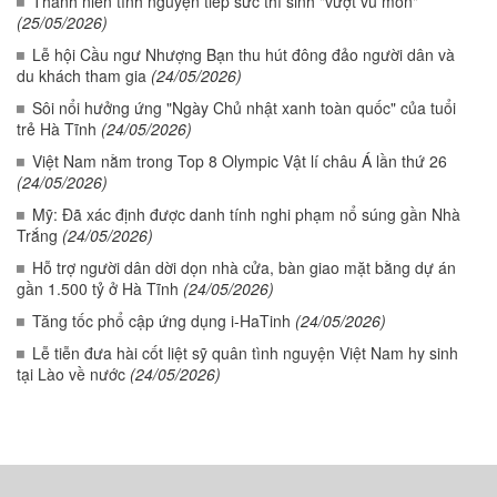
Thanh niên tình nguyện tiếp sức thí sinh "vượt vũ môn"
(25/05/2026)
Lễ hội Cầu ngư Nhượng Bạn thu hút đông đảo người dân và
du khách tham gia
(24/05/2026)
Sôi nổi hưởng ứng "Ngày Chủ nhật xanh toàn quốc" của tuổi
trẻ Hà Tĩnh
(24/05/2026)
Việt Nam nằm trong Top 8 Olympic Vật lí châu Á lần thứ 26
(24/05/2026)
Mỹ: Đã xác định được danh tính nghi phạm nổ súng gần Nhà
Trắng
(24/05/2026)
Hỗ trợ người dân dời dọn nhà cửa, bàn giao mặt bằng dự án
gần 1.500 tỷ ở Hà Tĩnh
(24/05/2026)
Tăng tốc phổ cập ứng dụng i-HaTinh
(24/05/2026)
Lễ tiễn đưa hài cốt liệt sỹ quân tình nguyện Việt Nam hy sinh
tại Lào về nước
(24/05/2026)