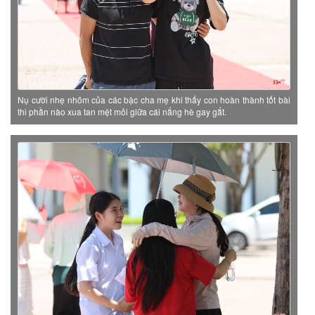
Nụ cười nhẹ nhõm của các bậc cha mẹ khi thấy con hoàn thành tốt bài
thi phần nào xua tan mệt mỏi giữa cái nắng hè gay gắt.