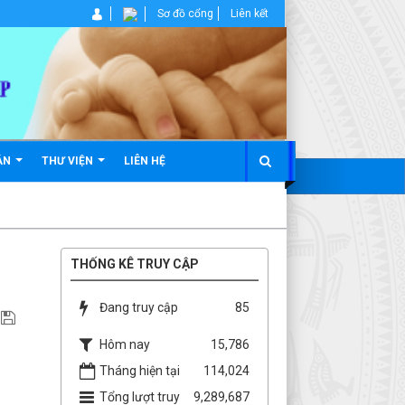
Sơ đồ cổng
Liên kết
ẢN
THƯ VIỆN
LIÊN HỆ
THỐNG KÊ TRUY CẬP
Đang truy cập
85
Hôm nay
15,786
Tháng hiện tại
114,024
Tổng lượt truy
9,289,687