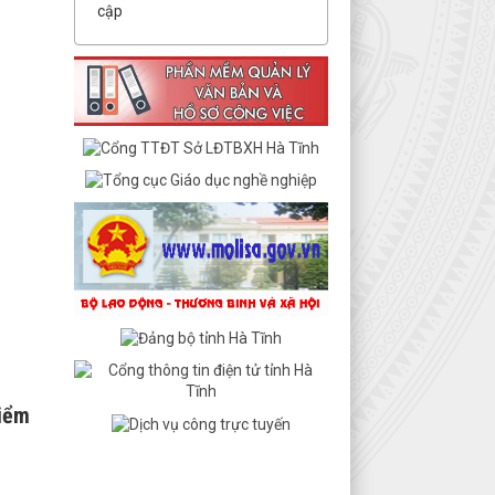
cập
điểm