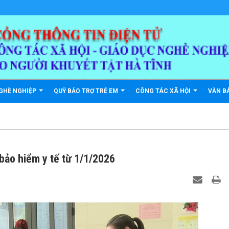
GHỀ NGHIỆP
QUỸ BẢO TRỢ TRẺ EM
CÔNG TÁC XÃ HỘI
VĂN B
ảo hiểm y tế từ 1/1/2026