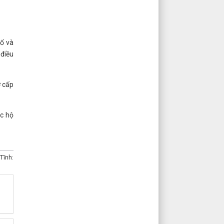
số và
 điều
ợ cấp
ộc hộ
Tĩnh: