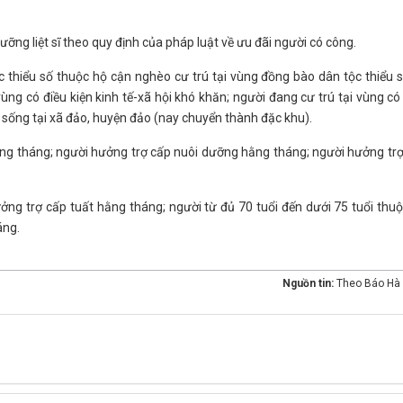
 dưỡng liệt sĩ theo quy định của pháp luật về ưu đãi người có công.
c thiểu số thuộc hộ cận nghèo cư trú tại vùng đồng bào dân tộc thiểu 
vùng có điều kiện kinh tế-xã hội khó khăn; người đang cư trú tại vùng có
nh sống tại xã đảo, huyện đảo (nay chuyển thành đặc khu).
ằng tháng; người hưởng trợ cấp nuôi dưỡng hằng tháng; người hưởng tr
ưởng trợ cấp tuất hằng tháng; người từ đủ 70 tuổi đến dưới 75 tuổi thu
áng.
Nguồn tin:
Theo Báo Hà 