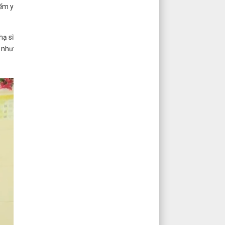
iểm y
hạ sĩ
 như