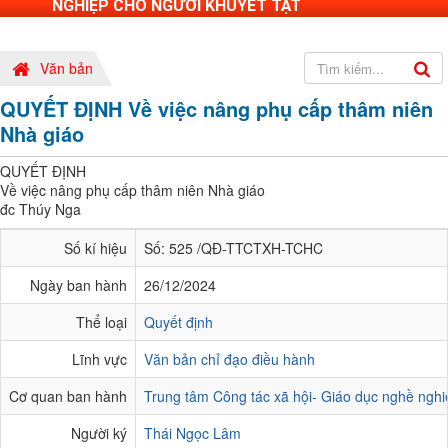
NGHIỆP CHO NGƯỜI KHUYẾT TẬT
Văn bản
QUYẾT ĐỊNH Về việc nâng phụ cấp thâm niên
Nhà giáo
QUYẾT ĐỊNH
Về việc nâng phụ cấp thâm niên Nhà giáo
đc Thúy Nga
Số kí hiệu
Số: 525 /QĐ-TTCTXH-TCHC
Ngày ban hành
26/12/2024
Thể loại
Quyết định
Lĩnh vực
Văn bản chỉ đạo điều hành
Cơ quan ban hành
Trung tâm Công tác xã hội- Giáo dục nghề nghi
Người ký
Thái Ngọc Lâm