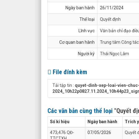
Ngày ban hành
26/11/2024
Thể loại
Quyết định
Lĩnh vực
Văn bản chỉ đạo điề
Cơ quan ban hành
Trung tâm Công tác 
Người ký
Thái Ngọc Lâm
File đính kèm
Tải tập tin :
quyet-dinh-xep-loai-vien-chu
2024_10h22p0827.11.2024_10h44p23_sig
Các văn bản cùng thể loại
"Quyết đị
Số kí hiệu
Ngày ban hành
Trích 
473,476 QĐ-
07/05/2026
Quyết 
TTCTXH