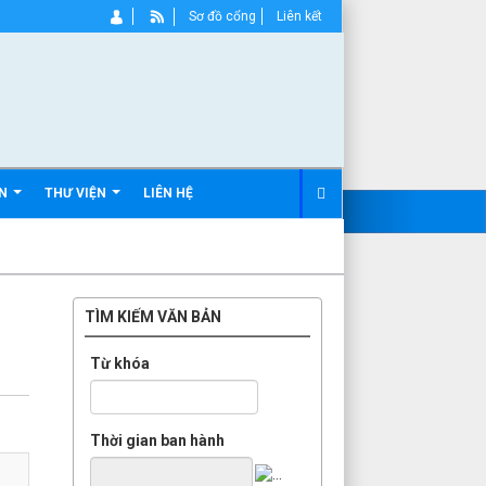
Sơ đồ cổng
Liên kết
ẢN
THƯ VIỆN
LIÊN HỆ
TÌM KIẾM VĂN BẢN
Từ khóa
Thời gian ban hành