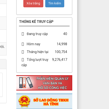
n
THỐNG KÊ TRUY CẬP
Đang truy cập
40
Hôm nay
14,998
ội,
Tháng hiện tại
100,754
Tổng lượt truy
9,276,417
cập