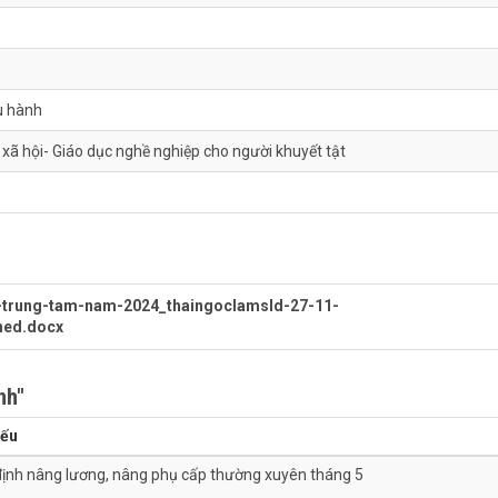
u hành
xã hội- Giáo dục nghề nghiệp cho người khuyết tật
c-trung-tam-nam-2024_thaingoclamsld-27-11-
ned.docx
nh"
yếu
định nâng lương, nâng phụ cấp thường xuyên tháng 5