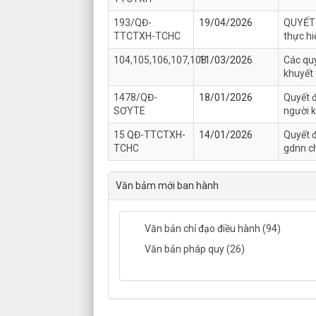
193/QĐ-
19/04/2026
QUYẾT 
TTCTXH-TCHC
thực hi
104,105,106,107,108
11/03/2026
Các quy
khuyết 
1478/QĐ-
18/01/2026
Quyết đ
SƠYTE
người k
15 QĐ-TTCTXH-
14/01/2026
Quyết đ
TCHC
gdnn ch
Văn bảm mới ban hành
Văn bản chỉ đạo điều hành (94)
Văn bản pháp quy (26)