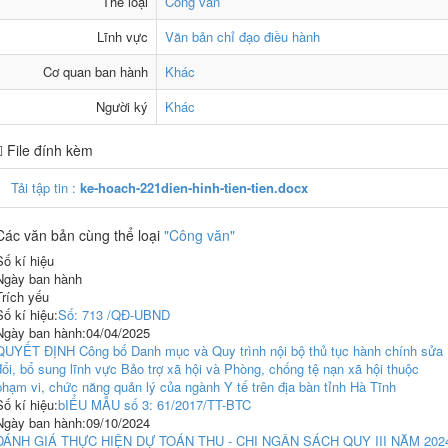
Thể loại
Công văn
Lĩnh vực
Văn bản chỉ đạo điều hành
Cơ quan ban hành
Khác
Người ký
Khác
File đính kèm
Tải tập tin :
ke-hoach-221dien-hinh-tien-tien.docx
Các văn bản cùng thể loại
"Công văn"
Số kí hiệu
Ngày ban hành
Trích yếu
Số kí hiệu:
Số: 713 /QĐ-UBND
Ngày ban hành:
04/04/2025
QUYẾT ĐỊNH Công bố Danh mục và Quy trình nội bộ thủ tục hành chính sửa
đổi, bổ sung lĩnh vực Bảo trợ xã hội và Phòng, chống tệ nạn xã hội thuộc
phạm vi, chức năng quản lý của ngành Y tế trên địa bàn tỉnh Hà Tĩnh
Số kí hiệu:
bIỂU MẪU số 3: 61/2017/TT-BTC
Ngày ban hành:
09/10/2024
ĐÁNH GIÁ THỰC HIỆN DỰ TOÁN THU - CHI NGÂN SÁCH QUY III NĂM 202