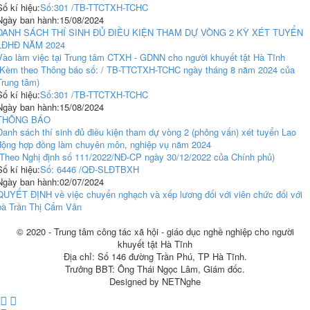
Số kí hiệu:
Số:301 /TB-TTCTXH-TCHC
Ngày ban hành:
15/08/2024
DANH SÁCH THÍ SINH ĐỦ ĐIỀU KIỆN THAM DỰ VÒNG 2 KỲ XÉT TUYỂN
LĐHĐ NĂM 2024
Vào làm việc tại Trung tâm CTXH - GDNN cho người khuyết tật Hà Tĩnh
(Kèm theo Thông báo số: / TB-TTCTXH-TCHC ngày tháng 8 năm 2024 của
Trung tâm)
Số kí hiệu:
Số:301 /TB-TTCTXH-TCHC
Ngày ban hành:
15/08/2024
THÔNG BÁO
Danh sách thí sinh đủ điều kiện tham dự vòng 2 (phỏng vấn) xét tuyển Lao
động hợp đồng làm chuyên môn, nghiệp vụ năm 2024
(Theo Nghị định số 111/2022/NĐ-CP ngày 30/12/2022 của Chính phủ)
Số kí hiệu:
Số: 6446 /QĐ-SLĐTBXH
Ngày ban hành:
02/07/2024
QUYẾT ĐỊNH về việc chuyển nghạch và xếp lương đối với viên chức đối với
bà Trần Thị Cẩm Vân
© 2020 - Trung tâm công tác xã hội - giáo dục nghề nghiệp cho người
khuyết tật Hà Tĩnh
Địa chỉ: Số 146 đường Trần Phú, TP Hà Tĩnh.
Trưởng BBT: Ông Thái Ngọc Lâm, Giám đốc.
Designed by NETNghe