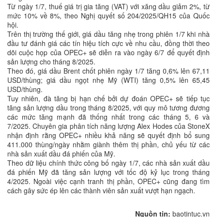
Từ ngày 1/7, thuế giá trị gia tăng (VAT) với xăng dầu giảm 2%, từ
mức 10% về 8%, theo Nghị quyết số 204/2025/QH15 của Quốc
hội.
Trên thị trường thế giới, giá dầu tăng nhẹ trong phiên 1/7 khi nhà
đầu tư đánh giá các tín hiệu tích cực về nhu cầu, đồng thời theo
dõi cuộc họp của OPEC+ sẽ diễn ra vào ngày 6/7 để quyết định
sản lượng cho tháng 8/2025.
Theo đó, giá dầu Brent chốt phiên ngày 1/7 tăng 0,6% lên 67,11
USD/thùng; giá dầu ngọt nhẹ Mỹ (WTI) tăng 0,5% lên 65,45
USD/thùng.
Tuy nhiên, đà tăng bị hạn chế bởi dự đoán OPEC+ sẽ tiếp tục
tăng sản lượng dầu trong tháng 8/2025, với quy mô tương đương
các mức tăng mạnh đã thống nhất trong các tháng 5, 6 và
7/2025. Chuyên gia phân tích năng lượng Alex Hodes của StoneX
nhận định rằng OPEC+ nhiều khả năng sẽ quyết định bổ sung
411.000 thùng/ngày nhằm giành thêm thị phần, chủ yếu từ các
nhà sản xuất dầu đá phiến của Mỹ.
Theo dữ liệu chính thức công bố ngày 1/7, các nhà sản xuất dầu
đá phiến Mỹ đã tăng sản lượng với tốc độ kỷ lục trong tháng
4/2025. Ngoài việc cạnh tranh thị phần, OPEC+ cũng đang tìm
cách gây sức ép lên các thành viên sản xuất vượt hạn ngạch.
Nguồn tin:
baotintuc.vn