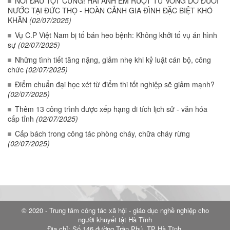
NỖI ĐAU TỘT CÙNG! HAI ANH EM RUỘT TỬ VONG DO ĐUỐI
NƯỚC TẠI ĐỨC THỌ - HOÀN CẢNH GIA ĐÌNH ĐẶC BIỆT KHÓ
KHĂN
(02/07/2025)
Vụ C.P Việt Nam bị tố bán heo bệnh: Không khởi tố vụ án hình
sự
(02/07/2025)
Những tình tiết tăng nặng, giảm nhẹ khi kỷ luật cán bộ, công
chức
(02/07/2025)
Điểm chuẩn đại học xét từ điểm thi tốt nghiệp sẽ giảm mạnh?
(02/07/2025)
Thêm 13 công trình được xếp hạng di tích lịch sử - văn hóa
cấp tỉnh
(02/07/2025)
Cấp bách trong công tác phòng cháy, chữa cháy rừng
(02/07/2025)
© 2020 - Trung tâm công tác xã hội - giáo dục nghề nghiệp cho
người khuyết tật Hà Tĩnh
Địa chỉ: Số 146 đường Trần Phú, TP Hà Tĩnh.