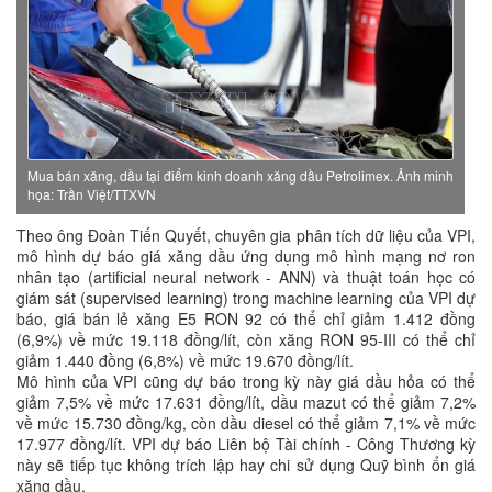
Mua bán xăng, dầu tại điểm kinh doanh xăng dầu Petrolimex. Ảnh minh
họa: Trần Việt/TTXVN
Theo ông Đoàn Tiến Quyết, chuyên gia phân tích dữ liệu của VPI,
mô hình dự báo giá xăng dầu ứng dụng mô hình mạng nơ ron
nhân tạo (artificial neural network - ANN) và thuật toán học có
giám sát (supervised learning) trong machine learning của VPI dự
báo, giá bán lẻ xăng E5 RON 92 có thể chỉ giảm 1.412 đồng
(6,9%) về mức 19.118 đồng/lít, còn xăng RON 95-III có thể chỉ
giảm 1.440 đồng (6,8%) về mức 19.670 đồng/lít.
Mô hình của VPI cũng dự báo trong kỳ này giá dầu hỏa có thể
giảm 7,5% về mức 17.631 đồng/lít, dầu mazut có thể giảm 7,2%
về mức 15.730 đồng/kg, còn dầu diesel có thể giảm 7,1% về mức
17.977 đồng/lít. VPI dự báo Liên bộ Tài chính - Công Thương kỳ
này sẽ tiếp tục không trích lập hay chi sử dụng Quỹ bình ổn giá
xăng dầu.