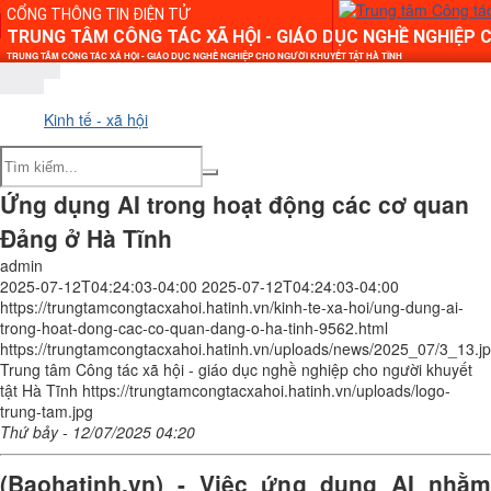
CỔNG THÔNG TIN ĐIỆN TỬ
TRUNG TÂM CÔNG TÁC XÃ HỘI - GIÁO DỤC NGHỀ NGHIỆP 
TRUNG TÂM CÔNG TÁC XÃ HỘI - GIÁO DỤC NGHỀ NGHIỆP CHO NGƯỜI KHUYẾT TẬT HÀ TĨNH
Kinh tế - xã hội
Ứng dụng AI trong hoạt động các cơ quan
Đảng ở Hà Tĩnh
admin
2025-07-12T04:24:03-04:00
2025-07-12T04:24:03-04:00
https://trungtamcongtacxahoi.hatinh.vn/kinh-te-xa-hoi/ung-dung-ai-
trong-hoat-dong-cac-co-quan-dang-o-ha-tinh-9562.html
https://trungtamcongtacxahoi.hatinh.vn/uploads/news/2025_07/3_13.j
Trung tâm Công tác xã hội - giáo dục nghề nghiệp cho người khuyết
tật Hà Tĩnh
https://trungtamcongtacxahoi.hatinh.vn/uploads/logo-
trung-tam.jpg
Thứ bảy - 12/07/2025 04:20
(Baohatinh.vn) - Việc ứng dụng AI nhằm