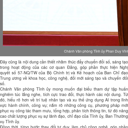
Chánh Văn phòng Tỉnh ủy Phan Duy Vĩnh 
Đây cũng là nội dung cần thiết nhằm thúc đẩy chuyển đổi số, sáng tạo
trong hoạt động của các cơ quan Đảng, góp phần thực hiện Nghị
quyết số 57-NQ/TW của Bộ Chính trị và Kế hoạch của Ban Chỉ đạo
Trung ương về khoa học, công nghệ, đổi mới sáng tạo và chuyển đổi
số.
Chánh Văn phòng Tỉnh ủy mong muốn đại biểu tham dự tập huấn
nghiêm túc lắng nghe, tích cực trao đổi, thực hành các nội dung. Từ
đó, hiểu rõ hơn về trí tuệ nhân tạo và xu thế ứng dụng AI trong lĩnh
vực hành chính, công vụ; nắm rõ những công cụ, phương pháp mới
phục vụ công tác tham mưu, tổng hợp, phân tích thông tin, từ đó nâng
cao chất lượng phục vụ sự lãnh đạo, chỉ đạo của Tỉnh ủy, Ban Thường
vụ Tỉnh ủy.
Đồng thời, từng bước thay đổi tư duy, làm chủ công nghệ, góp phần