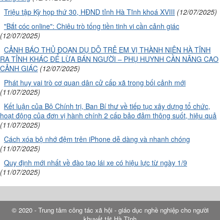
Triệu tập Kỳ họp thứ 30, HĐND tỉnh Hà Tĩnh khoá XVIII
(12/07/2025)
"Bắt cóc online": Chiêu trò tống tiền tinh vi cần cảnh giác
(12/07/2025)
CẢNH BÁO THỦ ĐOẠN DỤ DỖ TRẺ EM VỊ THÀNH NIÊN HÀ TĨNH
RA TỈNH KHÁC ĐỂ LỪA BÁN NGƯỜI – PHỤ HUYNH CẦN NÂNG CAO
CẢNH GIÁC
(12/07/2025)
Phát huy vai trò cơ quan dân cử cấp xã trong bối cảnh mới
(11/07/2025)
Kết luận của Bộ Chính trị, Ban Bí thư về tiếp tục xây dựng tổ chức,
hoạt động của đơn vị hành chính 2 cấp bảo đảm thông suốt, hiệu quả
(11/07/2025)
Cách xóa bộ nhớ đệm trên iPhone dễ dàng và nhanh chóng
(11/07/2025)
Quy định mới nhất về đào tạo lái xe có hiệu lực từ ngày 1/9
(11/07/2025)
© 2020 - Trung tâm công tác xã hội - giáo dục nghề nghiệp cho người
khuyết tật Hà Tĩnh