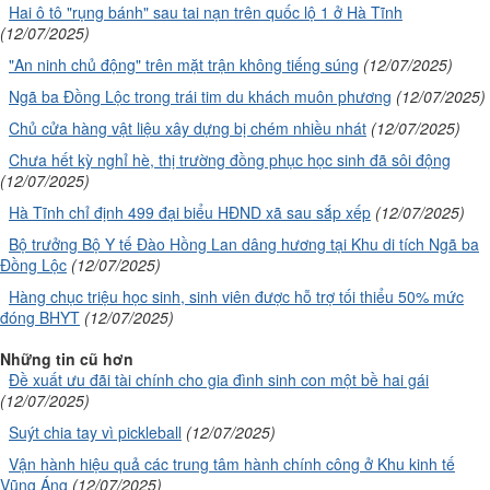
Hai ô tô "rụng bánh" sau tai nạn trên quốc lộ 1 ở Hà Tĩnh
(12/07/2025)
"An ninh chủ động" trên mặt trận không tiếng súng
(12/07/2025)
Ngã ba Đồng Lộc trong trái tim du khách muôn phương
(12/07/2025)
Chủ cửa hàng vật liệu xây dựng bị chém nhiều nhát
(12/07/2025)
Chưa hết kỳ nghỉ hè, thị trường đồng phục học sinh đã sôi động
(12/07/2025)
Hà Tĩnh chỉ định 499 đại biểu HĐND xã sau sắp xếp
(12/07/2025)
Bộ trưởng Bộ Y tế Đào Hồng Lan dâng hương tại Khu di tích Ngã ba
Đồng Lộc
(12/07/2025)
Hàng chục triệu học sinh, sinh viên được hỗ trợ tối thiểu 50% mức
đóng BHYT
(12/07/2025)
Những tin cũ hơn
Đề xuất ưu đãi tài chính cho gia đình sinh con một bề hai gái
(12/07/2025)
Suýt chia tay vì pickleball
(12/07/2025)
Vận hành hiệu quả các trung tâm hành chính công ở Khu kinh tế
Vũng Áng
(12/07/2025)