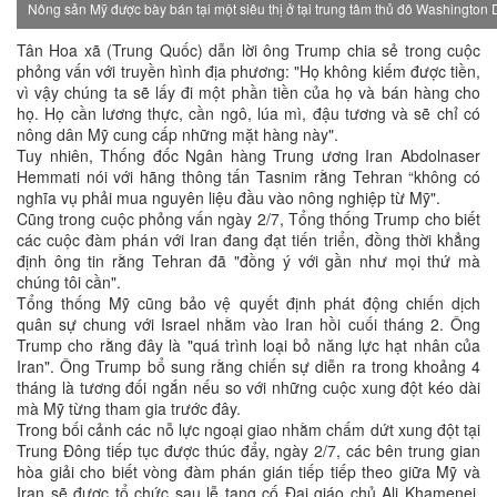
Nông sản Mỹ được bày bán tại một siêu thị ở tại trung tâm thủ đô Washingto
Tân Hoa xã (Trung Quốc) dẫn lời ông Trump chia sẻ trong cuộc
phỏng vấn với truyền hình địa phương: "Họ không kiếm được tiền,
vì vậy chúng ta sẽ lấy đi một phần tiền của họ và bán hàng cho
họ. Họ cần lương thực, cần ngô, lúa mì, đậu tương và sẽ chỉ có
nông dân Mỹ cung cấp những mặt hàng này".
Tuy nhiên, Thống đốc Ngân hàng Trung ương Iran Abdolnaser
Hemmati nói với hãng thông tấn Tasnim rằng Tehran “không có
nghĩa vụ phải mua nguyên liệu đầu vào nông nghiệp từ Mỹ".
Cũng trong cuộc phỏng vấn ngày 2/7, Tổng thống Trump cho biết
các cuộc đàm phán với Iran đang đạt tiến triển, đồng thời khẳng
định ông tin rằng Tehran đã "đồng ý với gần như mọi thứ mà
chúng tôi cần".
Tổng thống Mỹ cũng bảo vệ quyết định phát động chiến dịch
quân sự chung với Israel nhằm vào Iran hồi cuối tháng 2. Ông
Trump cho rằng đây là "quá trình loại bỏ năng lực hạt nhân của
Iran". Ông Trump bổ sung rằng chiến sự diễn ra trong khoảng 4
tháng là tương đối ngắn nếu so với những cuộc xung đột kéo dài
mà Mỹ từng tham gia trước đây.
Trong bối cảnh các nỗ lực ngoại giao nhằm chấm dứt xung đột tại
Trung Đông tiếp tục được thúc đẩy, ngày 2/7, các bên trung gian
hòa giải cho biết vòng đàm phán gián tiếp tiếp theo giữa Mỹ và
Iran sẽ được tổ chức sau lễ tang cố Đại giáo chủ Ali Khamenei.