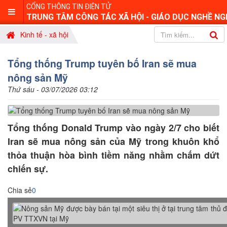
CỔNG THÔNG TIN ĐIỆN TỬ
TRUNG TÂM CÔNG TÁC XÃ HỘI - GIÁO DỤC NGHỀ NG
Kinh tế - xã hội
Tổng thống Trump tuyên bố Iran sẽ mua
nông sản Mỹ
Thứ sáu - 03/07/2026 03:12
Tổng thống Donald Trump vào ngày 2/7 cho biết
Iran sẽ mua nông sản của Mỹ trong khuôn khổ
thỏa thuận hòa bình tiềm năng nhằm chấm dứt
chiến sự.
Chia sẻ
0