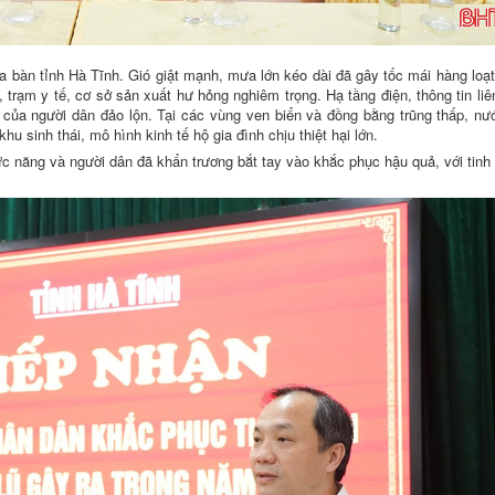
a bàn tỉnh Hà Tĩnh. Gió giật mạnh, mưa lớn kéo dài đã gây tốc mái hàng loạ
 trạm y tế, cơ sở sản xuất hư hỏng nghiêm trọng. Hạ tầng điện, thông tin liê
t của người dân đảo lộn. Tại các vùng ven biển và đồng bằng trũng thấp, nư
hu sinh thái, mô hình kinh tế hộ gia đình chịu thiệt hại lớn.
c năng và người dân đã khẩn trương bắt tay vào khắc phục hậu quả, với tinh