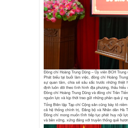
Đồng chí Hoàng Trung Dũng – Ủy viên BCH Trung ươ
Phát biểu tại buổi làm việc, đồng chí Hoàng Tru
sự quan tâm, chia sẻ sâu sắc trước những thiệt
định luôn dõi theo tình hình địa phương, thấu hiể
Đồng chí Hoàng Trung Dũng và đồng chí Trần Tiến
nguồn lực và kịp thời trao gửi những phần quà ý n
Tổng Biên tập Tạp chí Cộng sản cũng bày tỏ niềm t
cả hệ thống chính trị, Đảng bộ và Nhân dân Hà T
Đồng chí mong muốn tỉnh tiếp tục phát huy nội lực
và bền vững, xứng đáng với truyền thống quê hương 