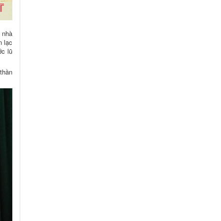
t nhà
n lạc
ớc lũ
 thần