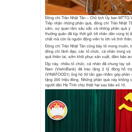
Đồng chí Trần Nhật Tân – Chủ tịch Ủy ban MTTQ Vi
Tiếp nhận những phần quà, đồng chí Trần Nhật T
cảm, sự quan tâm sâu sắc và những phần quà ý 
thường quân đã kịp thời gửi tới nhân dân vùng bị
chất mà còn là nguồn động viên to lớn về tinh thầ
Đồng chí Trần Nhật Tân cũng bày tỏ mong muốn, tr
đồng chí lãnh đạo, các tổ chức, cá nhân trong v
quả thiên tai, sớm khôi phục sản xuất, đảm bảo an 
Dịp này, nhiều tổ chức, cá nhân đã chung tay s
Nam (VietinBank) đã trao tặng 2 tỷ đồng hỗ t
(VINAFOOD1) ủng hộ 50 tấn gạo nhằm góp phần đ
tặng 200 triệu đồng. Những phần quà này không ch
người dân Hà Tĩnh chịu thiệt hại sau bão số 10.