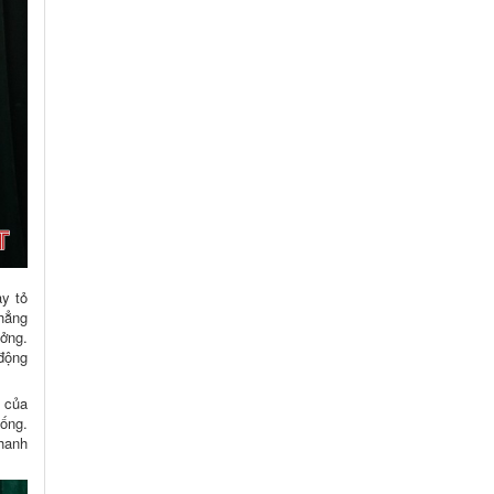
ày tỏ
hẳng
ưởng.
 động
g của
sống.
nhanh