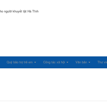
Quỹ bảo trợ trẻ em
Công tác xã hội
Văn bản
Thư v