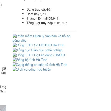
h
Đang truy cập
30
Hôm nay
7,706
Tháng hiện tại
105,944
Tổng lượt truy cập
9,281,607
, cá
phần
 Hưng
 Nam