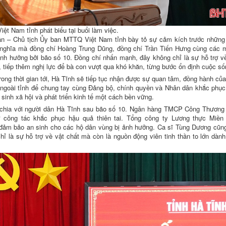
ệt Nam tỉnh phát biểu tại buổi làm việc.
ân – Chủ tịch Ủy ban MTTQ Việt Nam tỉnh bày tỏ sự cảm kích trước những 
nghĩa mà đồng chí Hoàng Trung Dũng, đồng chí Trần Tiến Hưng cùng các 
 ảnh hưởng bởi bão số 10. Đồng chí nhấn mạnh, đây không chỉ là sự hỗ trợ v
n, tiếp thêm nghị lực để bà con vượt qua khó khăn, từng bước ổn định cuộc số
ong thời gian tới, Hà Tĩnh sẽ tiếp tục nhận được sự quan tâm, đồng hành củ
à ngoài tỉnh để chung tay cùng Đảng bộ, chính quyền và Nhân dân khắc phụ
sinh xã hội và phát triển kinh tế một cách bền vững.
ẻ chia với người dân Hà Tĩnh sau bão số 10. Ngân hàng TMCP Công Thương 
rợ công tác khắc phục hậu quả thiên tai. Tổng công ty Lương thực Miền
ảm bảo an sinh cho các hộ dân vùng bị ảnh hưởng. Ca sĩ Tùng Dương cũng
ỉ là sự hỗ trợ về vật chất mà còn là nguồn động viên tinh thần to lớn dàn