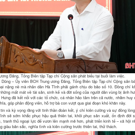
ng Đảng, Tổng Biên tập Tạp chí Cộng sản phát biểu tại buổi làm việc.
ng Dũng – Ủy viên BCH Trung ương Đảng, Tổng Biên tập Tạp chí Cộng sản b
 hại nặng nề mà nhân dân Hà Tĩnh phải gánh chịu do bão số 10. Đồng chí k
u những mất mát về tài sản, sinh kế và đời sống của người dân vùng bị ảnh h
 Hưng đã kết nối với các tổ chức, cá nhân hảo tâm trên cả nước, nhằm huy
ghĩa, góp phần động viên, hỗ trợ bà con vượt qua giai đoạn khó khăn này.
in và kỳ vọng rằng với tinh thần đoàn kết, ý chí kiên cường và sự đồng lòn
ĩnh sẽ sớm khắc phục hậu quả thiên tai, khôi phục sản xuất, ổn định đời 
, tranh thủ ngoại lực để vươn lên mạnh mẽ hơn, phát triển kinh tế – xã hội 
giàu bản sắc, nghĩa tình và kiên cường trước thiên tai, thử thách.