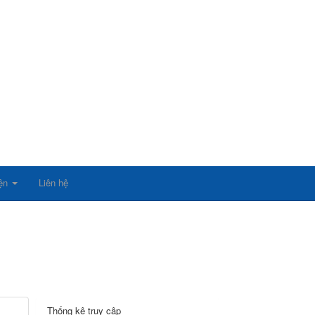
iện
Liên hệ
Thống kê truy cập