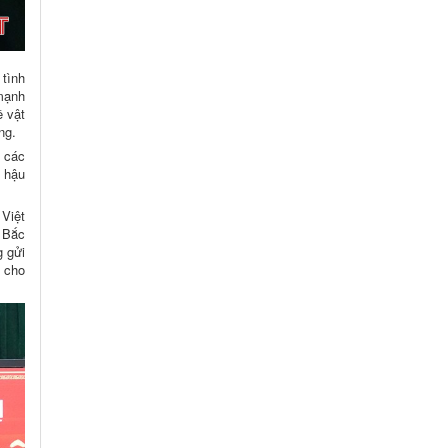
tình
mạnh
ề vật
ng.
a các
c hậu
Việt
 Bắc
 gửi
h cho