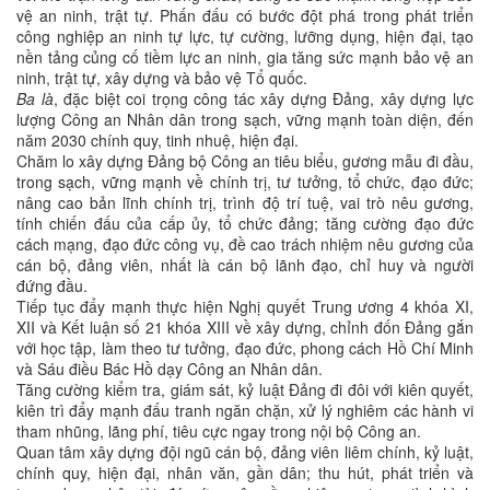
vệ an ninh, trật tự. Phấn đấu có bước đột phá trong phát triển
công nghiệp an ninh tự lực, tự cường, lưỡng dụng, hiện đại, tạo
nền tảng củng cố tiềm lực an ninh, gia tăng sức mạnh bảo vệ an
ninh, trật tự, xây dựng và bảo vệ Tổ quốc.
Ba là
, đặc biệt coi trọng công tác xây dựng Đảng, xây dựng lực
lượng Công an Nhân dân trong sạch, vững mạnh toàn diện, đến
năm 2030 chính quy, tinh nhuệ, hiện đại.
Chăm lo xây dựng Đảng bộ Công an tiêu biểu, gương mẫu đi đầu,
trong sạch, vững mạnh về chính trị, tư tưởng, tổ chức, đạo đức;
nâng cao bản lĩnh chính trị, trình độ trí tuệ, vai trò nêu gương,
tính chiến đấu của cấp ủy, tổ chức đảng; tăng cường đạo đức
cách mạng, đạo đức công vụ, đề cao trách nhiệm nêu gương của
cán bộ, đảng viên, nhất là cán bộ lãnh đạo, chỉ huy và người
đứng đầu.
Tiếp tục đẩy mạnh thực hiện Nghị quyết Trung ương 4 khóa XI,
XII và Kết luận số 21 khóa XIII về xây dựng, chỉnh đốn Đảng gắn
với học tập, làm theo tư tưởng, đạo đức, phong cách Hồ Chí Minh
và Sáu điều Bác Hồ dạy Công an Nhân dân.
Tăng cường kiểm tra, giám sát, kỷ luật Đảng đi đôi với kiên quyết,
kiên trì đẩy mạnh đấu tranh ngăn chặn, xử lý nghiêm các hành vi
tham nhũng, lãng phí, tiêu cực ngay trong nội bộ Công an.
Quan tâm xây dựng đội ngũ cán bộ, đảng viên liêm chính, kỷ luật,
chính quy, hiện đại, nhân văn, gần dân; thu hút, phát triển và