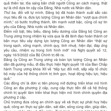
quả thiên tai, tỏa sáng bản chất người Công an cách mạng, thật
sự là chỗ dựa tin cậy của Đảng, Nhà nước và Nhân dân.
Thứ ba,
đối với tự mình, Đảng bộ đã hoàn thành xuất sắc các
mục tiêu đề ra, đưa lực lượng Công an Nhân dân “vượt qua chính
mình,” có bước trưởng thành, lớn mạnh vượt bậc, củng cố sự tin
yêu của Đảng, Nhà nước và Nhân dân.
Điểm nổi bật, tiêu biểu, đáng biểu dương của Đảng bộ Công an
Trung ương trong nhiệm kỳ vừa qua là đã lãnh đạo hoàn thành cơ
bản mục tiêu xây dựng lực lượng Công an Nhân dân “thật sự
trong sạch, vững mạnh, chính quy, tinh nhuệ, hiện đại, đáp ứng
yêu cầu, nhiệm vụ trong tình hình mới” mà Nghị quyết số 12,
ngày 16/3/2022 của Bộ Chính trị đề ra.
Đảng ủy Công an Trung ương và toàn lực lượng Công an Nhân
dân đã gương mẫu, đi đầu thực hiện Nghị quyết 18 của Ban Chấp
hành Trung ương khóa XII về “tiếp tục đổi mới, sắp xếp tổ chức
bộ máy của hệ thống chính trị tinh gọn, hoạt động hiệu lực, hiệu
quả.”
Các đồng chí là đơn vị tiên phong mở đường triển khai mô hình
Công an địa phương 2 cấp, cung cấp thực tiễn để cả hệ thống
chính trị quyết tâm triển khai thực hiện mô hình chính quyền địa
phương 2 cấp.
Chủ trương đưa công an chính quy về xã thực sự phát huy hiệu
quả; công an thực sự gần dân, sát dân, sống cùng dân, giúp dân,