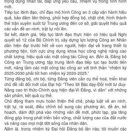
trọng dụng nhân tài, đáp ứng yêu cầu, nhiệm vụ trong tình hình
mới.
Tiếp tục lãnh đạo, chỉ đạo mô hình Công an 3 cấp vận hành hiệu
quả, bảo đảm liên thông, phối hợp đồng bộ, chặt chẽ, hình thành
thế trận xuyên suốt từ Trung ương đến cơ sở, giải quyết hiệu quả
các vấn đề an ninh, trật tự nổi lên.
Sơ kết, đánh giá, tiếp tục lãnh đạo thực hiện có hiệu quả Nghị
quyết số 12 của Bộ Chính trị, xây dựng lực lượng Công an Nhân
dân hiện đại trước hết về con người, hiện đại về trang thiết bị
phương tiện, tích cực ứng dụng khoa học công nghệ nâng cao
chất lượng, hiệu quả các mặt công tác Công an.
Bốn là
, Đảng bộ
Công an Trung ương tập trung lãnh đạo tiếp tục tạo bước tiến
mới, nâng tầm các mặt công tác công an với tinh thần “nhiệm kỳ
2025-2030 phải tốt hơn nhiệm kỳ 2020-2025.”
Từng đảng bộ, chi bộ, từng Đảng viên cần cụ thể hoá, triển khai
chủ đề rất đổi mới của Đại hội “Theo lời Bác dạy-Đổi mới tư duy-
Nâng cao tri thức-Chính quy hiện đại-Vì Đảng, vì dân” với những
sản phẩm, kết quả cụ thể.
Chủ động tham mưu hoàn thiện thể chế, pháp luật về an ninh,
trật tự, rà soát, điều chỉnh bổ sung các phương án, đề án, kế
hoạch, dám đột phá vào những vấn đề mới, phức tạp, gia tăng
đóng góp trong phát triển bền vững, chất lượng cao của đất nước
và nâng cao mọi mặt đời sống của nhân dân.
Năm là
, trong nhiệm kỳ Đại hội Đảng bộ lần này, tôi muốn các