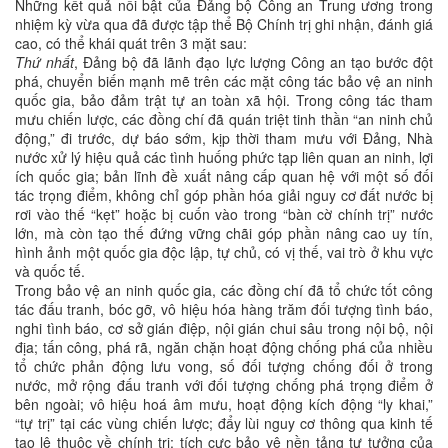
Những kết quả nổi bật của Đảng bộ Công an Trung ương trong
nhiệm kỳ vừa qua đã được tập thể Bộ Chính trị ghi nhận, đánh giá
cao, có thể khái quát trên 3 mặt sau:
Thứ nhất
, Đảng bộ đã lãnh đạo lực lượng Công an tạo bước đột
phá, chuyển biến mạnh mẽ trên các mặt công tác bảo vệ an ninh
quốc gia, bảo đảm trật tự an toàn xã hội. Trong công tác tham
mưu chiến lược, các đồng chí đã quán triệt tinh thần “an ninh chủ
động,” đi trước, dự báo sớm, kịp thời tham mưu với Đảng, Nhà
nước xử lý hiệu quả các tình huống phức tạp liên quan an ninh, lợi
ích quốc gia; bản lĩnh đề xuất nâng cấp quan hệ với một số đối
tác trọng điểm, không chỉ góp phần hóa giải nguy cơ đất nước bị
rơi vào thế “kẹt” hoặc bị cuốn vào trong “bàn cờ chính trị” nước
lớn, mà còn tạo thế đứng vững chãi góp phần nâng cao uy tín,
hình ảnh một quốc gia độc lập, tự chủ, có vị thế, vai trò ở khu vực
và quốc tế.
Trong bảo vệ an ninh quốc gia, các đồng chí đã tổ chức tốt công
tác đấu tranh, bóc gỡ, vô hiệu hóa hàng trăm đối tượng tình báo,
nghi tình báo, cơ sở gián điệp, nội gián chui sâu trong nội bộ, nội
địa; tấn công, phá rã, ngăn chặn hoạt động chống phá của nhiều
tổ chức phản động lưu vong, số đối tượng chống đối ở trong
nước, mở rộng đấu tranh với đối tượng chống phá trọng điểm ở
bên ngoài; vô hiệu hoá âm mưu, hoạt động kích động “ly khai,”
“tự trị” tại các vùng chiến lược; đẩy lùi nguy cơ thông qua kinh tế
tạo lệ thuộc về chính trị; tích cực bảo vệ nền tảng tư tưởng của