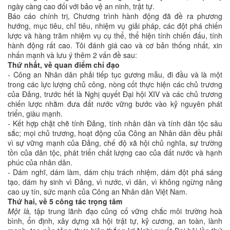
ngày càng cao đối với bảo vệ an ninh, trật tự.
Báo cáo chính trị, Chương trình hành động đã đề ra phương
hướng, mục tiêu, chỉ tiêu, nhiệm vụ giải pháp, các đột phá chiến
lược và hàng trăm nhiệm vụ cụ thể, thể hiện tính chiến đấu, tính
hành động rất cao. Tôi đánh giá cao và cơ bản thống nhất, xin
nhấn mạnh và lưu ý thêm 2 vấn đề sau:
Thứ nhất, về quan điểm chỉ đạo
- Công an Nhân dân phải tiếp tục gương mẫu, đi đầu và là một
trong các lực lượng chủ công, nòng cốt thực hiện các chủ trương
của Đảng, trước hết là Nghị quyết Đại hội XIV và các chủ trương
chiến lược nhằm đưa đất nước vững bước vào kỷ nguyên phát
triển, giàu mạnh.
- Kết hợp chặt chẽ tính Đảng, tính nhân dân và tính dân tộc sâu
sắc; mọi chủ trương, hoạt động của Công an Nhân dân đều phải
vì sự vững mạnh của Đảng, chế độ xã hội chủ nghĩa, sự trường
tồn của dân tộc, phát triển chất lượng cao của đất nước và hạnh
phúc của nhân dân.
- Dám nghĩ, dám làm, dám chịu trách nhiệm, dám đột phá sáng
tạo, dám hy sinh vì Đảng, vì nước, vì dân, vì không ngừng nâng
cao uy tín, sức mạnh của Công an Nhân dân Việt Nam.
Thứ hai, về 5 công tác trọng tâm
Một là,
tập trung lãnh đạo củng cố vững chắc môi trường hoà
bình, ổn định, xây dựng xã hội trật tự, kỷ cương, an toàn, lành