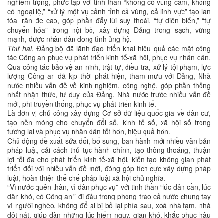
nghiêm trọng, phức tạp với tinh thần “không có vùng cấm, không
có ngoại lệ,” “xử lý một vụ cảnh tỉnh cả vùng, cả lĩnh vực” tạo lan
tỏa, răn đe cao, góp phần đẩy lùi suy thoái, “tự diễn biến,” “tự
chuyển hóa” trong nội bộ, xây dựng Đảng trong sạch, vững
mạnh, được nhân dân đồng tình ủng hộ.
Thứ hai
, Đảng bộ đã lãnh đạo triển khai hiệu quả các mặt công
tác Công an phục vụ phát triển kinh tế-xã hội, phục vụ nhân dân.
Qua công tác bảo vệ an ninh, trật tự, điều tra, xử lý tội phạm, lực
lượng Công an đã kịp thời phát hiện, tham mưu với Đảng, Nhà
nước nhiều vấn đề về kinh nghiệm, công nghệ, góp phần thống
nhất nhận thức, tư duy của Đảng, Nhà nước trước nhiều vấn đề
mới, phi truyền thống, phục vụ phát triển kinh tế.
Là đơn vị chủ công xây dựng Cơ sở dữ liệu quốc gia về dân cư,
tạo nền móng cho chuyển đổi số, kinh tế số, xã hội số trong
tương lai và phục vụ nhân dân tốt hơn, hiệu quả hơn.
Chủ động đề xuất sửa đổi, bổ sung, ban hành mới nhiều văn bản
pháp luật, cải cách thủ tục hành chính, tạo thông thoáng, thuận
lợi tối đa cho phát triển kinh tế-xã hội, kiến tạo không gian phát
triển đối với nhiều vấn đề mới, đóng góp tích cực xây dựng pháp
luật, hoàn thiện thể chế pháp luật xã hội chủ nghĩa.
“Vì nước quên thân, vì dân phục vụ” với tinh thần “lúc dân cần, lúc
dân khó, có Công an,” đi đầu trong phong trào cả nước chung tay
vì người nghèo, không để ai bị bỏ lại phía sau, xoá nhà tạm, nhà
dột nát, giúp dân những lúc hiểm nguy, gian khó, khắc phục hậu