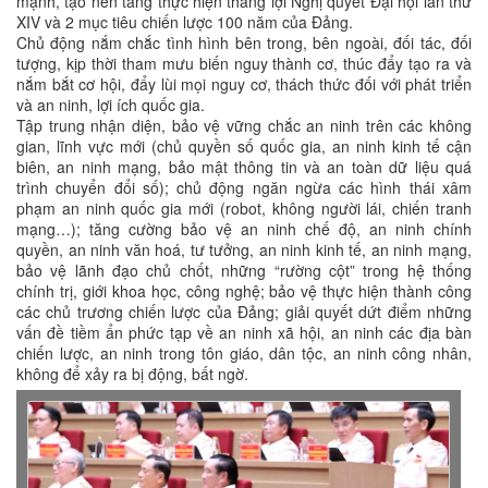
mạnh, tạo nền tảng thực hiện thắng lợi Nghị quyết Đại hội lần thứ
XIV và 2 mục tiêu chiến lược 100 năm của Đảng.
Chủ động nắm chắc tình hình bên trong, bên ngoài, đối tác, đối
tượng, kịp thời tham mưu biến nguy thành cơ, thúc đẩy tạo ra và
nắm bắt cơ hội, đẩy lùi mọi nguy cơ, thách thức đối với phát triển
và an ninh, lợi ích quốc gia.
Tập trung nhận diện, bảo vệ vững chắc an ninh trên các không
gian, lĩnh vực mới (chủ quyền số quốc gia, an ninh kinh tế cận
biên, an ninh mạng, bảo mật thông tin và an toàn dữ liệu quá
trình chuyển đổi số); chủ động ngăn ngừa các hình thái xâm
phạm an ninh quốc gia mới (robot, không người lái, chiến tranh
mạng…); tăng cường bảo vệ an ninh chế độ, an ninh chính
quyền, an ninh văn hoá, tư tưởng, an ninh kinh tế, an ninh mạng,
bảo vệ lãnh đạo chủ chốt, những “rường cột” trong hệ thống
chính trị, giới khoa học, công nghệ; bảo vệ thực hiện thành công
các chủ trương chiến lược của Đảng; giải quyết dứt điểm những
vấn đề tiềm ẩn phức tạp về an ninh xã hội, an ninh các địa bàn
chiến lược, an ninh trong tôn giáo, dân tộc, an ninh công nhân,
không để xảy ra bị động, bất ngờ.