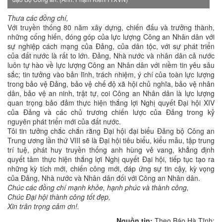
Thưa các đồng chí,
Với truyền thống 80 năm xây dựng, chiến đấu và trưởng thành,
những cống hiến, đóng góp của lực lượng Công an Nhân dân với
sự nghiệp cách mạng của Đảng, của dân tộc, với sự phát triển
của đất nước là rất to lớn. Đảng, Nhà nước và nhân dân cả nước
luôn tự hào về lực lượng Công an Nhân dân với niềm tin yêu sâu
sắc; tin tưởng vào bản lĩnh, trách nhiệm, ý chí của toàn lực lượng
trong bảo vệ Đảng, bảo vệ chế độ xã hội chủ nghĩa, bảo vệ nhân
dân, bảo vệ an ninh, trật tự, coi Công an Nhân dân là lực lượng
quan trọng bảo đảm thực hiện thắng lợi Nghị quyết Đại hội XIV
của Đảng và các chủ trương chiến lược của Đảng trong kỷ
nguyên phát triển mới của đất nước.
Tôi tin tưởng chắc chắn rằng Đại hội đại biểu Đảng bộ Công an
Trung ương lần thứ VIII sẽ là Đại hội tiêu biểu, kiểu mẫu, tập trung
trí tuệ, phát huy truyền thống anh hùng vẻ vang, khẳng định
quyết tâm thực hiện thắng lợi Nghị quyết Đại hội, tiếp tục tạo ra
những kỳ tích mới, chiến công mới, đáp ứng sự tin cậy, kỳ vọng
của Đảng, Nhà nước và Nhân dân đối với Công an Nhân dân.
Chúc các đồng chí mạnh khỏe, hạnh phúc và thành công,
Chúc Đại hội thành công tốt đẹp,
Xin trân trọng cảm ơn!.
Nguồn tin:
Theo Báo Hà Tĩnh: