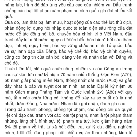
năng lực, trình độ đáp ứng yêu cầu cao của nhiệm vụ. Đấu tranh
chống các loại tội phạm xâm phạm an ninh quốc gia đạt nhiều kết
quả.
Qua đó, làm thất bại âm mưu, hoạt động của các thế lực thù địch,
phản động lợi dụng hội nhập quốc tế toàn diện sâu rộng của đất
nước để tác động nội bộ, chuyển hóa chính trị ở Việt Nam, đấu
tranh đẩy lùi một bước nguy cơ “diễn biến hòa bình” hết sức thâm
độc, tinh vi, nguy hiểm; bảo vệ vững chắc an ninh Tổ quốc, bảo
vệ sự lãnh đạo của Đảng, bảo vệ chế độ, bảo vệ chính quyền,
củng cố lòng tin của cán bộ, đảng viên và nhân dân với Đảng và
chế độ.
Thực hiện tốt, hiệu quả chức năng, nhiệm vụ của Công an trong
các sự kiện lớn như kỷ niệm 70 năm chiến thắng Điện Biên (A70);
50 năm giải phóng miền Nam, thống nhất đất nước (A50) và gần
đây nhất là bảo vệ tuyệt đối an ninh, an toàn Đại lễ kỷ niệm 80
năm Cách mạng Tháng Tám và Quốc khánh 2-9 (A80) với quy
mô, tầm vóc chưa từng có, không để xảy ra sơ xuất dù là nhỏ
nhất, được Đảng, Nhà nước, Nhân dân ghi nhận, đánh giá cao.
Trong đấu tranh phòng, chống tội phạm, các đồng chí đã quyết
liệt chỉ đạo đấu tranh với các loại tội phạm, nhất là tội phạm tham
nhũng, lãng phí, hình sự, tội phạm ma tuý, kéo giảm hằng năm
5% tội phạm về trật tự xã hội; điều tra, xử lý dứt điểm, nghiêm
minh, triệt để, đúng pháp luật nhiều vụ án tham nhũng, kinh tế