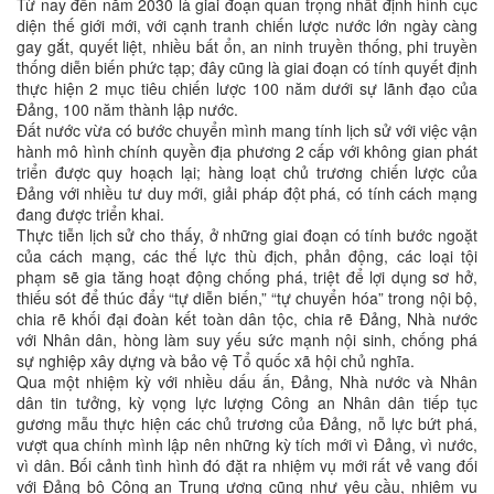
Từ nay đến năm 2030 là giai đoạn quan trọng nhất định hình cục
diện thế giới mới, với cạnh tranh chiến lược nước lớn ngày càng
gay gắt, quyết liệt, nhiều bất ổn, an ninh truyền thống, phi truyền
thống diễn biến phức tạp; đây cũng là giai đoạn có tính quyết định
thực hiện 2 mục tiêu chiến lược 100 năm dưới sự lãnh đạo của
Đảng, 100 năm thành lập nước.
Đất nước vừa có bước chuyển mình mang tính lịch sử với việc vận
hành mô hình chính quyền địa phương 2 cấp với không gian phát
triển được quy hoạch lại; hàng loạt chủ trương chiến lược của
Đảng với nhiều tư duy mới, giải pháp đột phá, có tính cách mạng
đang được triển khai.
Thực tiễn lịch sử cho thấy, ở những giai đoạn có tính bước ngoặt
của cách mạng, các thế lực thù địch, phản động, các loại tội
phạm sẽ gia tăng hoạt động chống phá, triệt để lợi dụng sơ hở,
thiếu sót để thúc đẩy “tự diễn biến,” “tự chuyển hóa” trong nội bộ,
chia rẽ khối đại đoàn kết toàn dân tộc, chia rẽ Đảng, Nhà nước
với Nhân dân, hòng làm suy yếu sức mạnh nội sinh, chống phá
sự nghiệp xây dựng và bảo vệ Tổ quốc xã hội chủ nghĩa.
Qua một nhiệm kỳ với nhiều dấu ấn, Đảng, Nhà nước và Nhân
dân tin tưởng, kỳ vọng lực lượng Công an Nhân dân tiếp tục
gương mẫu thực hiện các chủ trương của Đảng, nỗ lực bứt phá,
vượt qua chính mình lập nên những kỳ tích mới vì Đảng, vì nước,
vì dân. Bối cảnh tình hình đó đặt ra nhiệm vụ mới rất vẻ vang đối
với Đảng bộ Công an Trung ương cũng như yêu cầu, nhiệm vụ