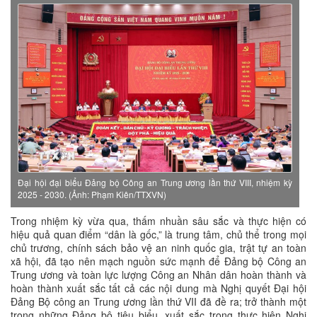
Đại hội đại biểu Đảng bộ Công an Trung ương lần thứ VIII, nhiệm kỳ
2025 - 2030. (Ảnh: Phạm Kiên/TTXVN)
Trong nhiệm kỳ vừa qua, thấm nhuần sâu sắc và thực hiện có
hiệu quả quan điểm “dân là gốc,” là trung tâm, chủ thể trong mọi
chủ trương, chính sách bảo vệ an ninh quốc gia, trật tự an toàn
xã hội, đã tạo nên mạch nguồn sức mạnh để Đảng bộ Công an
Trung ương và toàn lực lượng Công an Nhân dân hoàn thành và
hoàn thành xuất sắc tất cả các nội dung mà Nghị quyết Đại hội
Đảng Bộ công an Trung ương lần thứ VII đã đề ra; trở thành một
trong những Đảng bộ tiêu biểu, xuất sắc trong thực hiện Nghị