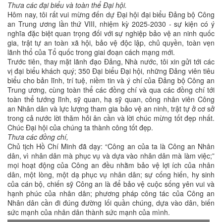
Thưa các đại biểu và toàn thể Đại hội.
Hôm nay, tôi rất vui mừng đến dự Đại hội đại biểu Đảng bộ Công
an Trung ương lần thứ VIII, nhiệm kỳ 2025-2030 - sự kiện có ý
nghĩa đặc biệt quan trọng đối với sự nghiệp bảo vệ an ninh quốc
gia, trật tự an toàn xã hội, bảo vệ độc lập, chủ quyền, toàn vẹn
lãnh thổ của Tổ quốc trong giai đoạn cách mạng mới.
Trước tiên, thay mặt lãnh đạo Đảng, Nhà nước, tôi xin gửi tới các
vị đại biểu khách quý; 350 Đại biểu Đại hội, những Đảng viên tiêu
biểu cho bản lĩnh, trí tuệ, niềm tin và ý chí của Đảng bộ Công an
Trung ương, cùng toàn thể các đồng chí và qua các đồng chí tới
toàn thể tướng lĩnh, sỹ quan, hạ sỹ quan, công nhân viên Công
an Nhân dân và lực lượng tham gia bảo vệ an ninh, trật tự ở cơ sở
trong cả nước lời thăm hỏi ân cần và lời chúc mừng tốt đẹp nhất.
Chúc Đại hội của chúng ta thành công tốt đẹp.
Thưa các đồng chí,
Chủ tịch Hồ Chí Minh đã dạy: “Công an của ta là Công an Nhân
dân, vì nhân dân mà phục vụ và dựa vào nhân dân mà làm việc;”
mọi hoạt động của Công an đều nhằm bảo vệ lợi ích của nhân
dân, một lòng, một dạ phục vụ nhân dân; sự cống hiến, hy sinh
của cán bộ, chiến sỹ Công an là để bảo vệ cuộc sống yên vui và
hạnh phúc của nhân dân; phương pháp công tác của Công an
Nhân dân cần đi đúng đường lối quần chúng, dựa vào dân, biến
sức mạnh của nhân dân thành sức mạnh của mình.