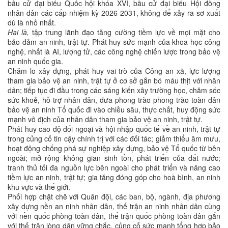
bầu cử đại biểu Quốc hội khóa XVI, bầu cử đại biểu Hội đồng
nhân dân các cấp nhiệm kỳ 2026-2031, không để xảy ra sơ xuất
dù là nhỏ nhất.
Hai là,
tập trung lãnh đạo tăng cường tiềm lực về mọi mặt cho
bảo đảm an ninh, trật tự. Phát huy sức mạnh của khoa học công
nghệ, nhất là AI, lượng tử, các công nghệ chiến lược trong bảo vệ
an ninh quốc gia.
Chăm lo xây dựng, phát huy vai trò của Công an xã, lực lượng
tham gia bảo vệ an ninh, trật tự ở cơ sở gắn bó máu thịt với nhân
dân; tiếp tục đi đầu trong các sáng kiến xây trường học, chăm sóc
sức khoẻ, hỗ trợ nhân dân, đưa phong trào phong trào toàn dân
bảo vệ an ninh Tổ quốc đi vào chiều sâu, thực chất, huy động sức
mạnh vô địch của nhân dân tham gia bảo vệ an ninh, trật tự.
Phát huy cao độ đối ngoại và hội nhập quốc tế về an ninh, trật tự
trong củng cố tin cậy chính trị với các đối tác; giảm thiểu âm mưu,
hoạt động chống phá sự nghiệp xây dựng, bảo vệ Tổ quốc từ bên
ngoài; mở rộng không gian sinh tồn, phát triển của đất nước;
tranh thủ tối đa nguồn lực bên ngoài cho phát triển và nâng cao
tiềm lực an ninh, trật tự; gia tăng đóng góp cho hoà bình, an ninh
khu vực và thế giới.
Phối hợp chặt chẽ với Quân đội, các ban, bộ, ngành, địa phương
xây dựng nền an ninh nhân dân, thế trận an ninh nhân dân cùng
với nền quốc phòng toàn dân, thế trận quốc phòng toàn dân gắn
với thế trận lòng dân vững chắc, củng cố sức mạnh tổng hợp bảo