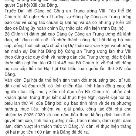
quyết Đại hội XIII của Đảng.
Trước Đại hội Đảng bộ Công an Trung ương VIII, Tập thể Bộ
Chính trị đã nghe Ban Thường vụ Đảng ủy Công an Trung ương
báo cáo về công tác chuẩn bị Đại hội và đã có những ý kiến chỉ
đạo để Đảng ủy hoàn chỉnh Dự thảo các văn kiện trình Đại hội.
Bộ Chính trị đánh giá cao Đảng ủy Công an Trung ương đã lãnh
đạo, chỉ đạo chặt chẽ, tổ chức thành công đại hội đảng bộ các
cấp; đồng thời tích cực chuẩn bị Dự thảo các văn kiện và phương
án nhân sự Đại hội Đảng bộ Công an Trung ương lần thứ VIII
theo đúng các quy định và hướng dẫn của Trung ương, đặc biệt là
thực hiện nghiêm túc Chỉ thị 45 của Bộ Chính trị về Đại hội đảng
bộ các cấp tiến tới Đại hội Đại biểu toàn quốc lần thứ XIV của
Đảng.
Văn kiện Đại hội đã thể hiện tinh thần đổi mới, sáng tạo, trí tuệ,
dân chủ và đoàn kết, có tính chiến đấu, tính hành động cao; đã
nghiêm túc tiếp thu ý kiến chỉ đạo của Bộ Chính trị; phản ánh
khách quan, trung thực kết quả thực hiện Nghị quyết Đại hội đại
biểu lần thứ VII của Đảng bộ; dự báo tình hình và đề ra phương
hướng, mục tiêu, nhiệm vụ, giải pháp, công tác đột phá cho
nhiệm kỳ 2025-2030 và các năm tiếp theo, khẳng định bản lĩnh,
quyết tâm cao, tinh thần gương mẫu, trách nhiệm, dám nghĩ, dám
làm, dám vượt lên thách thức vì Đảng, vì dân, vì thực hiện thắng
lợi hai mục tiêu 100 năm mà Đảng đã đề ra.