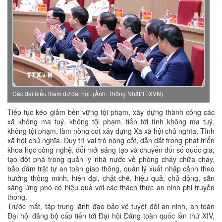
Các đại biểu tham dự đại hội. (Ảnh: Thống Nhất/TTXVN)
Tiếp tục kéo giảm bền vững tội phạm, xây dựng thành công các
xã không ma tuý, không tội phạm, tiến tới tỉnh không ma tuý,
không tội phạm, làm nòng cốt xây dựng Xã xã hội chủ nghĩa, Tỉnh
xã hội chủ nghĩa. Duy trì vai trò nòng cốt, dẫn dắt trong phát triển
khoa học công nghệ, đổi mới sáng tạo và chuyển đổi số quốc gia;
tạo đột phá trong quản lý nhà nước về phòng cháy chữa cháy,
bảo đảm trật tự an toàn giao thông, quản lý xuất nhập cảnh theo
hướng thông minh, hiện đại, chặt chẽ, hiệu quả; chủ động, sẵn
sàng ứng phó có hiệu quả với các thách thức an ninh phi truyền
thống.
Trước mắt, tập trung lãnh đạo bảo vệ tuyệt đối an ninh, an toàn
Đại hội đảng bộ cấp tiến tới Đại hội Đảng toàn quốc lần thứ XIV,