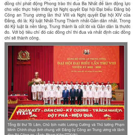
đồng chí phát động Phong trào thi đua Ba Nhất để làm động lực
cho việc thực hiện thắng lợi Nghị quyết Đại hội Đại biểu Đảng bộ
Công an Trung ương lần thứ VIII và Nghị quyết Đại hội XIV của
Đảng, đó là: Kỷ luật Nhất-Trung Thành nhất-Gần dân nhất. Trong
đó Kỷ luật là nền tảng, Trung thành là cốt lõi và Gần dân là thước
đo. Với bộ tiêu chí đó các đồng chí thi đua và nhất định các đồng
chí sẽ thành công.
Tổng Bí thư Tô Lâm, Chủ tịch nước Lương Cường và Thủ tướng Phạm
Minh Chính chụp ảnh chung với Đảng ủy Công an Trung ương và lãnh
đạo Bộ Công an. (Ảnh: Phạm Kiên/TTXVN)