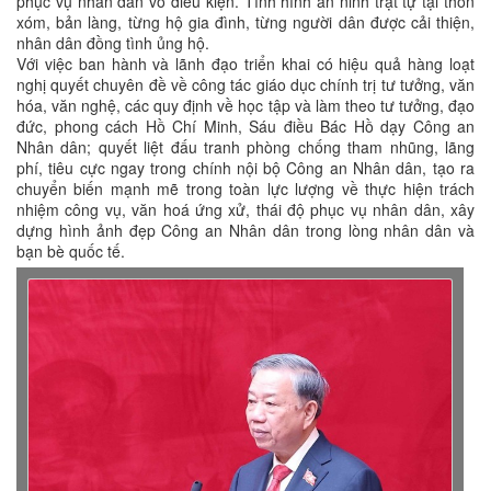
phục vụ nhân dân vô điều kiện. Tình hình an ninh trật tự tại thôn
xóm, bản làng, từng hộ gia đình, từng người dân được cải thiện,
nhân dân đồng tình ủng hộ.
Với việc ban hành và lãnh đạo triển khai có hiệu quả hàng loạt
nghị quyết chuyên đề về công tác giáo dục chính trị tư tưởng, văn
hóa, văn nghệ, các quy định về học tập và làm theo tư tưởng, đạo
đức, phong cách Hồ Chí Minh, Sáu điều Bác Hồ dạy Công an
Nhân dân; quyết liệt đấu tranh phòng chống tham nhũng, lãng
phí, tiêu cực ngay trong chính nội bộ Công an Nhân dân, tạo ra
chuyển biến mạnh mẽ trong toàn lực lượng về thực hiện trách
nhiệm công vụ, văn hoá ứng xử, thái độ phục vụ nhân dân, xây
dựng hình ảnh đẹp Công an Nhân dân trong lòng nhân dân và
bạn bè quốc tế.