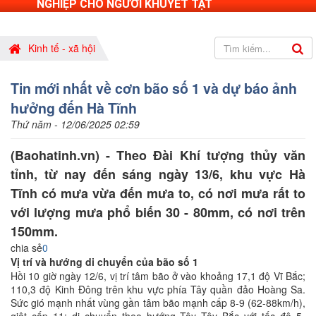
NGHIỆP CHO NGƯỜI KHUYẾT TẬT
Kinh tế - xã hội
Tin mới nhất về cơn bão số 1 và dự báo ảnh
hưởng đến Hà Tĩnh
Thứ năm - 12/06/2025 02:59
(Baohatinh.vn) - Theo Đài Khí tượng thủy văn
tỉnh, từ nay đến sáng ngày 13/6, khu vực Hà
Tĩnh có mưa vừa đến mưa to, có nơi mưa rất to
với lượng mưa phổ biến 30 - 80mm, có nơi trên
150mm.
chia sẻ
0
Vị trí và hướng di chuyển của bão số 1
Hồi 10 giờ ngày 12/6, vị trí tâm bão ở vào khoảng 17,1 độ Vĩ Bắc;
110,3 độ Kinh Đông trên khu vực phía Tây quần đảo Hoàng Sa.
Sức gió mạnh nhất vùng gần tâm bão mạnh cấp 8-9 (62-88km/h),