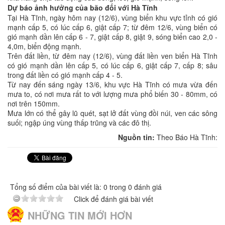
Dự báo ảnh hưởng của bão đối với Hà Tĩnh
Tại Hà Tĩnh, ngày hôm nay (12/6), vùng biển khu vực tỉnh có gió
mạnh cấp 5, có lúc cấp 6, giật cấp 7; từ đêm 12/6, vùng biển có
gió mạnh dần lên cấp 6 - 7, giật cấp 8, giật 9, sóng biển cao 2,0 -
4,0m, biển động mạnh.
Trên đất liền, từ đêm nay (12/6), vùng đất liền ven biển Hà Tĩnh
có gió mạnh dần lên cấp 5, có lúc cấp 6, giật cấp 7, cấp 8; sâu
trong đất liền có gió mạnh cấp 4 - 5.
Từ nay đến sáng ngày 13/6, khu vực Hà Tĩnh có mưa vừa đến
mưa to, có nơi mưa rất to với lượng mưa phổ biến 30 - 80mm, có
nơi trên 150mm.
Mưa lớn có thể gây lũ quét, sạt lở đất vùng đồi núi, ven các sông
suối; ngập úng vùng thấp trũng và các đô thị.
Nguồn tin:
Theo Báo Hà Tĩnh:
Tổng số điểm của bài viết là: 0 trong 0 đánh giá
Click để đánh giá bài viết
NHỮNG TIN MỚI HƠN