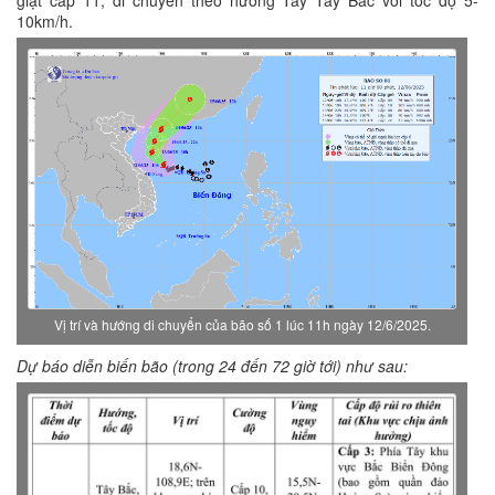
giật cấp 11; di chuyển theo hướng Tây Tây Bắc với tốc độ 5-
10km/h.
Vị trí và hướng di chuyển của bão số 1 lúc 11h ngày 12/6/2025.
Dự báo diễn biến bão (trong 24 đến 72 giờ tới) như sau: