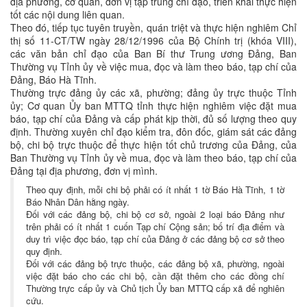
địa phương, cơ quan, đơn vị tập trung chỉ đạo, triển khai thực hiện
tốt các nội dung liên quan.
Theo đó, tiếp tục tuyên truyền, quán triệt và thực hiện nghiêm Chỉ
thị số 11-CT/TW ngày 28/12/1996 của Bộ Chính trị (khóa VIII),
các văn bản chỉ đạo của Ban Bí thư Trung ương Đảng, Ban
Thường vụ Tỉnh ủy về việc mua, đọc và làm theo báo, tạp chí của
Đảng, Báo Hà Tĩnh.
Thường trực đảng ủy các xã, phường; đảng ủy trực thuộc Tỉnh
ủy; Cơ quan Ủy ban MTTQ tỉnh thực hiện nghiêm việc đặt mua
báo, tạp chí của Đảng và cấp phát kịp thời, đủ số lượng theo quy
định. Thường xuyên chỉ đạo kiểm tra, đôn đốc, giám sát các đảng
bộ, chi bộ trực thuộc để thực hiện tốt chủ trương của Đảng, của
Ban Thường vụ Tỉnh ủy về mua, đọc và làm theo báo, tạp chí của
Đảng tại địa phương, đơn vị mình.
Theo quy định, mỗi chi bộ phải có ít nhất 1 tờ Báo Hà Tĩnh, 1 tờ
Báo Nhân Dân hằng ngày.
Đối với các đảng bộ, chi bộ cơ sở, ngoài 2 loại báo Đảng như
trên phải có ít nhất 1 cuốn Tạp chí Cộng sản; bố trí địa điểm và
duy trì việc đọc báo, tạp chí của Đảng ở các đảng bộ cơ sở theo
quy định.
Đối với các đảng bộ trực thuộc, các đảng bộ xã, phường, ngoài
việc đặt báo cho các chi bộ, cần đặt thêm cho các đồng chí
Thường trực cấp ủy và Chủ tịch Ủy ban MTTQ cấp xã để nghiên
cứu.