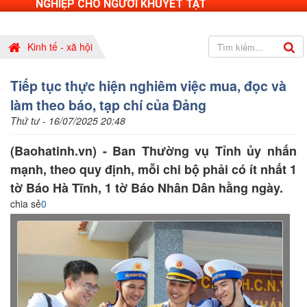
NGHIỆP CHO NGƯỜI KHUYẾT TẬT
Kinh tế - xã hội
Tiếp tục thực hiện nghiêm việc mua, đọc và
làm theo báo, tạp chí của Đảng
Thứ tư - 16/07/2025 20:48
(Baohatinh.vn) - Ban Thường vụ Tỉnh ủy nhấn
mạnh, theo quy định, mỗi chi bộ phải có ít nhất 1
tờ Báo Hà Tĩnh, 1 tờ Báo Nhân Dân hằng ngày.
chia sẻ
0