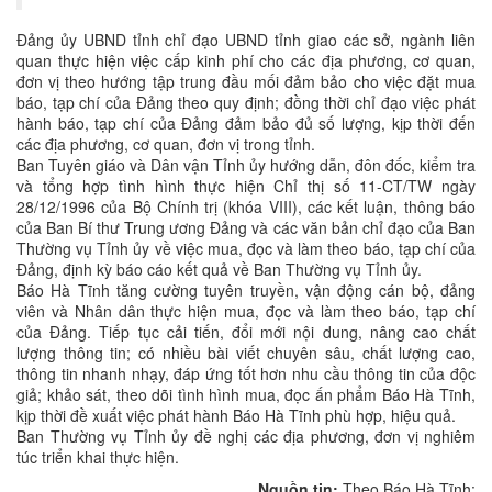
Đảng ủy UBND tỉnh chỉ đạo UBND tỉnh giao các sở, ngành liên
quan thực hiện việc cấp kinh phí cho các địa phương, cơ quan,
đơn vị theo hướng tập trung đầu mối đảm bảo cho việc đặt mua
báo, tạp chí của Đảng theo quy định; đồng thời chỉ đạo việc phát
hành báo, tạp chí của Đảng đảm bảo đủ số lượng, kịp thời đến
các địa phương, cơ quan, đơn vị trong tỉnh.
Ban Tuyên giáo và Dân vận Tỉnh ủy hướng dẫn, đôn đốc, kiểm tra
và tổng hợp tình hình thực hiện Chỉ thị số 11-CT/TW ngày
28/12/1996 của Bộ Chính trị (khóa VIII), các kết luận, thông báo
của Ban Bí thư Trung ương Đảng và các văn bản chỉ đạo của Ban
Thường vụ Tỉnh ủy về việc mua, đọc và làm theo báo, tạp chí của
Đảng, định kỳ báo cáo kết quả về Ban Thường vụ Tỉnh ủy.
Báo Hà Tĩnh tăng cường tuyên truyền, vận động cán bộ, đảng
viên và Nhân dân thực hiện mua, đọc và làm theo báo, tạp chí
của Đảng. Tiếp tục cải tiến, đổi mới nội dung, nâng cao chất
lượng thông tin; có nhiều bài viết chuyên sâu, chất lượng cao,
thông tin nhanh nhạy, đáp ứng tốt hơn nhu cầu thông tin của độc
giả; khảo sát, theo dõi tình hình mua, đọc ấn phẩm Báo Hà Tĩnh,
kịp thời đề xuất việc phát hành Báo Hà Tĩnh phù hợp, hiệu quả.
Ban Thường vụ Tỉnh ủy đề nghị các địa phương, đơn vị nghiêm
túc triển khai thực hiện.
Nguồn tin:
Theo Báo Hà Tĩnh: