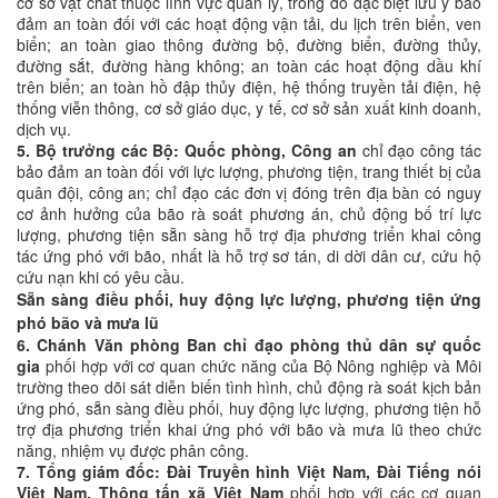
cơ sở vật chất thuộc lĩnh vực quản lý, trong đó đặc biệt lưu ý bảo
đảm an toàn đối với các hoạt động vận tải, du lịch trên biển, ven
biển; an toàn giao thông đường bộ, đường biển, đường thủy,
đường sắt, đường hàng không; an toàn các hoạt động dầu khí
trên biển; an toàn hồ đập thủy điện, hệ thống truyền tải điện, hệ
thống viễn thông, cơ sở giáo dục, y tế, cơ sở sản xuất kinh doanh,
dịch vụ.
5. Bộ trưởng các Bộ: Quốc phòng, Công an
chỉ đạo công tác
bảo đảm an toàn đối với lực lượng, phương tiện, trang thiết bị của
quân đội, công an; chỉ đạo các đơn vị đóng trên địa bàn có nguy
cơ ảnh hưởng của bão rà soát phương án, chủ động bố trí lực
lượng, phương tiện sẵn sàng hỗ trợ địa phương triển khai công
tác ứng phó với bão, nhất là hỗ trợ sơ tán, di dời dân cư, cứu hộ
cứu nạn khi có yêu cầu.
S
ẵn sàng điều phối, huy động lực lượng, phương tiện ứng
phó bão và mưa lũ
6. Chánh Văn phòng Ban chỉ đạo phòng thủ dân sự quốc
gia
phối hợp với cơ quan chức năng của Bộ Nông nghiệp và Môi
trường theo dõi sát diễn biến tình hình, chủ động rà soát kịch bản
ứng phó, sẵn sàng điều phối, huy động lực lượng, phương tiện hỗ
trợ địa phương triển khai ứng phó với bão và mưa lũ theo chức
năng, nhiệm vụ được phân công.
7. Tổng giám đốc: Đài Truyền hình Việt Nam, Đài Tiếng nói
Việt Nam, Thông tấn xã Việt Nam
phối hợp với các cơ quan