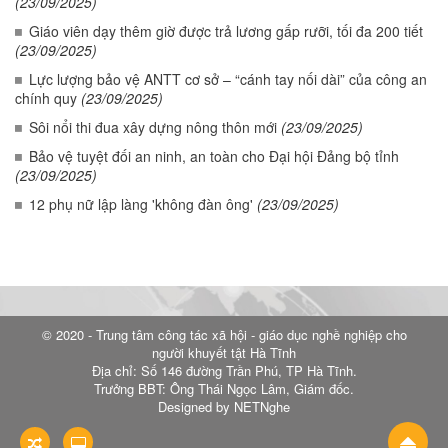
(23/09/2025)
Giáo viên dạy thêm giờ được trả lương gấp rưỡi, tối đa 200 tiết
(23/09/2025)
Lực lượng bảo vệ ANTT cơ sở – “cánh tay nối dài” của công an
chính quy
(23/09/2025)
Sôi nổi thi đua xây dựng nông thôn mới
(23/09/2025)
Bảo vệ tuyệt đối an ninh, an toàn cho Đại hội Đảng bộ tỉnh
(23/09/2025)
12 phụ nữ lập làng 'không đàn ông'
(23/09/2025)
© 2020 - Trung tâm công tác xã hội - giáo dục nghề nghiệp cho
người khuyết tật Hà Tĩnh
Địa chỉ: Số 146 đường Trần Phú, TP Hà Tĩnh.
Trưởng BBT: Ông Thái Ngọc Lâm, Giám đốc.
Designed by NETNghe