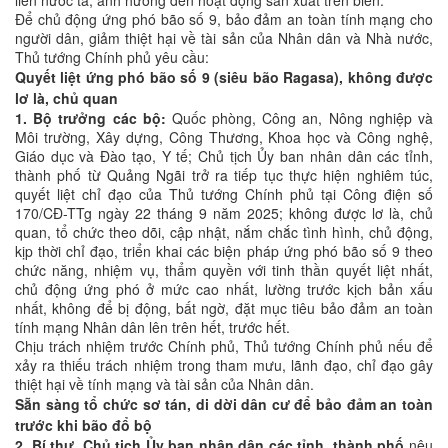
liền nước ta, ảnh hưởng đến hoạt động sản xuất trên biển.
Để chủ động ứng phó bão số 9, bảo đảm an toàn tính mạng cho
người dân, giảm thiệt hại về tài sản của Nhân dân và Nhà nước,
Thủ tướng Chính phủ yêu cầu:
Quyết liệt ứng phó bão số 9 (siêu bão Ragasa), không được
lơ là, chủ quan
1. Bộ trưởng các bộ:
Quốc phòng, Công an, Nông nghiệp và
Môi trường, Xây dựng, Công Thương, Khoa học và Công nghệ,
Giáo dục và Đào tạo, Y tế; Chủ tịch Ủy ban nhân dân các tỉnh,
thành phố từ Quảng Ngãi trở ra tiếp tục thực hiện nghiêm túc,
quyết liệt chỉ đạo của Thủ tướng Chính phủ tại Công điện số
170/CĐ-TTg ngày 22 tháng 9 năm 2025; không được lơ là, chủ
quan, tổ chức theo dõi, cập nhật, nắm chắc tình hình, chủ động,
kịp thời chỉ đạo, triển khai các biện pháp ứng phó bão số 9 theo
chức năng, nhiệm vụ, thẩm quyền với tinh thần quyết liệt nhất,
chủ động ứng phó ở mức cao nhất, lường trước kịch bản xấu
nhất, không để bị động, bất ngờ, đặt mục tiêu bảo đảm an toàn
tính mạng Nhân dân lên trên hết, trước hết.
Chịu trách nhiệm trước Chính phủ, Thủ tướng Chính phủ nếu để
xảy ra thiếu trách nhiệm trong tham mưu, lãnh đạo, chỉ đạo gây
thiệt hại về tính mạng và tài sản của Nhân dân.
S
ẵn sàng tổ chức sơ tán, di dời dân cư để bảo đảm an toàn
trước khi bão đổ bộ
2. Bí thư, Chủ tịch Ủy ban nhân dân các tỉnh, thành phố
nêu