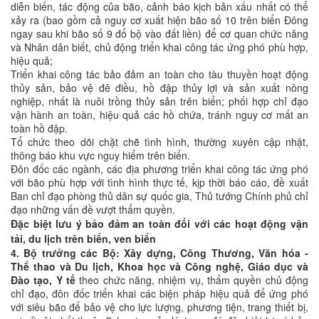
diễn biến, tác động của bão, cảnh báo kịch bản xấu nhất có thể
xảy ra (bao gồm cả nguy cơ xuất hiện bão số 10 trên biển Đông
ngay sau khi bão số 9 đổ bộ vào đất liền) để cơ quan chức năng
và Nhân dân biết, chủ động triển khai công tác ứng phó phù hợp,
hiệu quả;
Triển khai công tác bảo đảm an toàn cho tàu thuyền hoạt động
thủy sản, bảo vệ đê điều, hồ đập thủy lợi và sản xuất nông
nghiệp, nhất là nuôi trồng thủy sản trên biển; phối hợp chỉ đạo
vận hành an toàn, hiệu quả các hồ chứa, tránh nguy cơ mất an
toàn hồ đập.
Tổ chức theo dõi chặt chẽ tình hình, thường xuyên cập nhật,
thông báo khu vực nguy hiểm trên biển.
Đôn đốc các ngành, các địa phương triển khai công tác ứng phó
với bão phù hợp với tình hình thực tế, kịp thời báo cáo, đề xuất
Ban chỉ đạo phòng thủ dân sự quốc gia, Thủ tướng Chính phủ chỉ
đạo những vấn đề vượt thẩm quyền.
Đ
ặc biệt lưu ý bảo đảm an toàn đối với các hoạt động vận
tải, du lịch trên biển, ven biển
4. Bộ trưởng các Bộ: Xây dựng, Công Thương, Văn hóa -
Thể thao và Du lịch, Khoa học và Công nghệ, Giáo dục và
Đào tạo, Y tế
theo chức năng, nhiệm vụ, thẩm quyền chủ động
chỉ đạo, đôn đốc triển khai các biện pháp hiệu quả để ứng phó
với siêu bão để bảo vệ cho lực lượng, phương tiện, trang thiết bị,