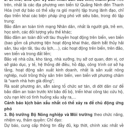
trên, nhất là các địa phương ven biển từ Quảng Ninh đến Thanh
Hóa (nơi dự báo có thể xảy ra gió mạnh) tập trung lãnh đạo, chỉ
đạo triển khai các biện pháp ứng phó với siêu bão, trong đó tập
trung:
Bảo đảm an toàn tính mạng Nhân dân, nhất là người già, trẻ em,
học sinh, các đối tượng yếu thế khác;
Bảo đảm an toàn đối với tàu thuyền hoạt động trên biển, ven biển
(bao gồm cả phương tiện hoạt động khai thác, đánh bắt thủy hải
sản, tàu vận tải, tàu du lịch,…), các hoạt động trên biển, trên đảo,
ven biển và trong đất liền;
Bảo vệ nhà cửa, kho tàng, nhà xưởng, trụ sở cơ quan, đơn vị, cơ
sở giáo dục, y tế, hệ thống đê điều, hồ đập, công trình cơ sở hạ
tầng, hoạt động sản xuất kinh doanh, nhất là sản xuất nông
nghiệp, nuôi trồng thủy sản trên biển, ven biển với phương châm
là "xanh nhà hơn già đồng";
Rà soát phương án, sẵn sàng tổ chức sơ tán, di dời dân cư để
bảo đảm an toàn trước khi bão đổ bộ, triển khai công tác cứu hộ,
cứu nạn khi có tình huống xấu xảy ra,...
C
ảnh báo kịch bản xấu nhất có thể xảy ra để chủ động ứng
phó
3. Bộ trưởng Bộ Nông nghiệp và Môi trường
theo chức năng,
nhiệm vụ, thẩm quyền: Chỉ đạo:
Dự báo, cung cấp thông tin đầy đủ, kịp thời, chính xác nhất về