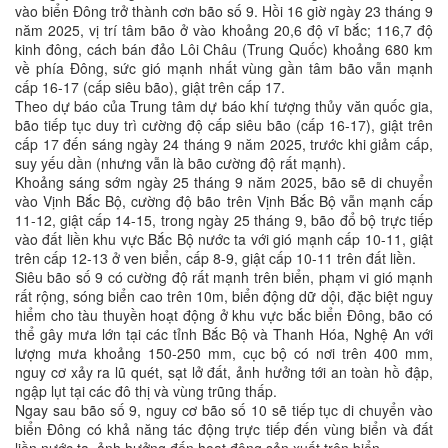
vào biển Đông trở thành cơn bão số 9. Hồi 16 giờ ngày 23 tháng 9
năm 2025, vị trí tâm bão ở vào khoảng 20,6 độ vĩ bắc; 116,7 độ
kinh đông, cách bán đảo Lôi Châu (Trung Quốc) khoảng 680 km
về phía Đông, sức gió mạnh nhất vùng gần tâm bão vẫn mạnh
cấp 16-17 (cấp siêu bão), giật trên cấp 17.
Theo dự báo của Trung tâm dự báo khí tượng thủy văn quốc gia,
bão tiếp tục duy trì cường độ cấp siêu bão (cấp 16-17), giật trên
cấp 17 đến sáng ngày 24 tháng 9 năm 2025, trước khi giảm cấp,
suy yếu dần (nhưng vẫn là bão cường độ rất mạnh).
Khoảng sáng sớm ngày 25 tháng 9 năm 2025, bão sẽ di chuyển
vào Vịnh Bắc Bộ, cường độ bão trên Vịnh Bắc Bộ vẫn mạnh cấp
11-12, giật cấp 14-15, trong ngày 25 tháng 9, bão đổ bộ trực tiếp
vào đất liền khu vực Bắc Bộ nước ta với gió mạnh cấp 10-11, giật
trên cấp 12-13 ở ven biển, cấp 8-9, giật cấp 10-11 trên đất liền.
Siêu bão số 9 có cường độ rất mạnh trên biển, phạm vi gió mạnh
rất rộng, sóng biển cao trên 10m, biển động dữ dội, đặc biệt nguy
hiểm cho tàu thuyền hoạt động ở khu vực bắc biển Đông, bão có
thể gây mưa lớn tại các tỉnh Bắc Bộ và Thanh Hóa, Nghệ An với
lượng mưa khoảng 150-250 mm, cục bộ có nơi trên 400 mm,
nguy cơ xảy ra lũ quét, sạt lở đất, ảnh hưởng tới an toàn hồ đập,
ngập lụt tại các đô thị và vùng trũng thấp.
Ngay sau bão số 9, nguy cơ bão số 10 sẽ tiếp tục di chuyển vào
biển Đông có khả năng tác động trực tiếp đến vùng biển và đất