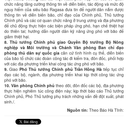
chức năng tăng cường thông tin về diễn biến, tác động và mức độ
nguy hiểm của siêu bão Ragasa đưa tin để người dân nắm được
thông tin về diễn biến bão, chỉ đạo của Chính phủ, Thủ tướng
Chính phủ và các cơ quan chức năng ở trung ương và địa phương
để chủ động thực hiện các biện pháp ứng phó, hạn chế thiệt hại
do thiên tai; hướng dẫn người dân kỹ năng ứng phó với bão để
giảm thiệt hại.
8. Thủ tướng Chính phủ giao Quyền Bộ trưởng Bộ Nông
nghiệp và Môi trường và Chánh Văn phòng Ban chỉ đạo
phòng thủ dân sự quốc gia
căn cứ tình hình cụ thể, diễn biến
của bão tổ chức các đoàn công tác đi kiểm tra, đôn đốc, phối hợp
với các địa phương triển khai công tác ứng phó với bão.
9.
Giao
Phó Thủ tướng Chính phủ Trần Hồng Hà
tiếp tục chỉ
đạo các bộ, ngành, địa phương triển khai kịp thời công tác ứng
phó với bão.
10. Văn phòng Chính phủ
theo dõi, đôn đốc các bộ, địa phương
thực hiện nghiêm túc công điện này; kịp thời báo cáo Thủ tướng
Chính phủ, Phó Thủ tướng phụ trách những vấn đề đột xuất, phát
sinh./.
Nguồn tin:
Theo Báo Hà Tĩnh: