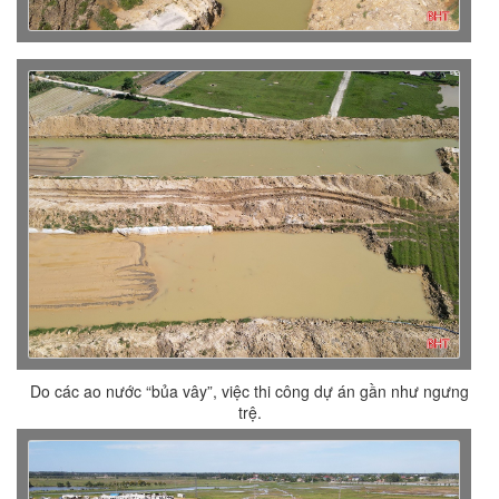
Do các ao nước “bủa vây”, việc thi công dự án gần như ngưng
trệ.