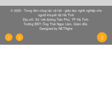
© 2020 - Trung tâm công tác xã hội - giáo dục nghề nghiệp cho
người khuyết tật Hà Tĩnh
Địa chỉ: Số 146 đường Trần Phú, TP Hà Tĩnh.
Trưởng BBT: Ông Thái Ngọc Lâm, Giám đốc.
Designed by NETNghe