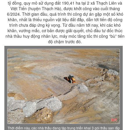
tỷ đồng, quy mô sử dụng đất 190,41 ha tại 2 xã Thạch Liên và
Việt Tiến (huyện Thạch Hà), được khởi công vào cuối tháng
6/2024. Thời gian đầu, quá trình thi công dự án gặp một số khó
khăn, nhất là thiếu nguồn vật liệu đất đắp, dẫn tới tiến độ công
trình chưa đáp ứng kỳ vọng. Từ đầu năm tới nay, khi các khó
khăn, vướng mắc, cơ bản được giải quyết, chủ đầu tư đốc thúc
nhà thầu huy động nhân lực, máy móc tăng tốc thi công “bù” tiến
độ chậm trước đó.
Thời điểm này, các nhà thầu đang tập trung triển khai 3 gói thầu san lấp