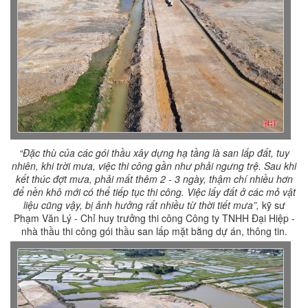
“Đặc thù của các gói thầu xây dựng hạ tầng là san lấp đất, tuy
nhiên, khi trời mưa, việc thi công gần như phải ngưng trệ. Sau khi
kết thúc đợt mưa, phải mất thêm 2 - 3 ngày, thậm chí nhiều hơn
để nền khô mới có thể tiếp tục thi công. Việc lấy đất ở các mỏ vật
liệu cũng vậy, bị ảnh hưởng rất nhiều từ thời tiết mưa”,
kỹ sư
Phạm Văn Lý - Chỉ huy trưởng thi công Công ty TNHH Đại Hiệp -
nhà thầu thi công gói thầu san lấp mặt bằng dự án, thông tin.