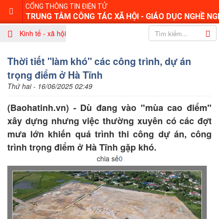
CỔNG THÔNG TIN ĐIỆN TỬ
TRUNG TÂM CÔNG TÁC XÃ HỘI - GIÁO DỤC NGHỀ NG
Kinh tế - xã hội
Thời tiết "làm khó" các công trình, dự án
trọng điểm ở Hà Tĩnh
Thứ hai - 16/06/2025 02:49
(Baohatinh.vn) - Dù đang vào "mùa cao điểm"
xây dựng nhưng việc thường xuyên có các đợt
mưa lớn khiến quá trình thi công dự án, công
trình trọng điểm ở Hà Tĩnh gặp khó.
chia sẻ
0