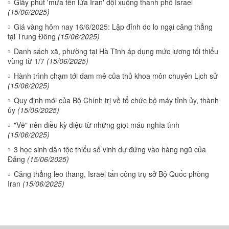
Giây phút 'mưa tên lửa Iran' dội xuống thành phố Israel
(15/06/2025)
Giá vàng hôm nay 16/6/2025: Lập đỉnh do lo ngại căng thẳng
tại Trung Đông
(15/06/2025)
Danh sách xã, phường tại Hà Tĩnh áp dụng mức lương tối thiểu
vùng từ 1/7
(15/06/2025)
Hành trình chạm tới đam mê của thủ khoa môn chuyên Lịch sử
(15/06/2025)
Quy định mới của Bộ Chính trị về tổ chức bộ máy tỉnh ủy, thành
ủy
(15/06/2025)
"Vẽ" nên điều kỳ diệu từ những giọt máu nghĩa tình
(15/06/2025)
3 học sinh dân tộc thiểu số vinh dự đứng vào hàng ngũ của
Đảng
(15/06/2025)
Căng thẳng leo thang, Israel tấn công trụ sở Bộ Quốc phòng
Iran
(15/06/2025)