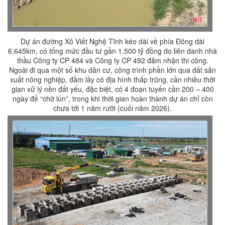
Dự án đường Xô Viết Nghệ Tĩnh kéo dài về phía Đông dài
6,645km, có tổng mức đầu tư gần 1.500 tỷ đồng do liên danh nhà
thầu Công ty CP 484 và Công ty CP 492 đảm nhận thi công.
Ngoài đi qua một số khu dân cư, công trình phần lớn qua đất sản
xuất nông nghiệp, đầm lầy có địa hình thấp trũng, cần nhiều thời
gian xử lý nền đất yếu, đặc biệt, có 4 đoạn tuyến cần 200 – 400
ngày để “chờ lún”, trong khi thời gian hoàn thành dự án chỉ còn
chưa tới 1 năm rưỡi (cuối năm 2026).