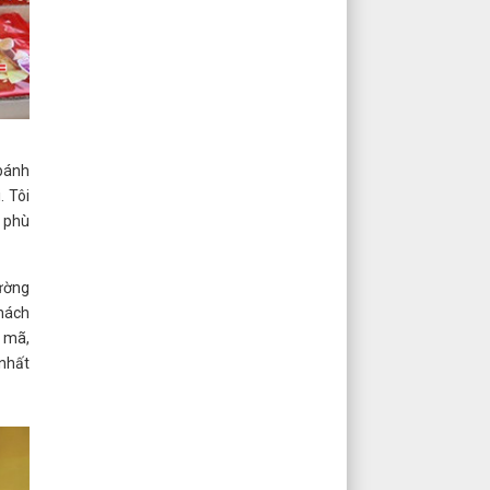
 bánh
. Tôi
, phù
rường
khách
u mã,
 nhất