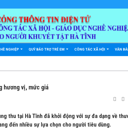
GHỀ NGHIỆP
QUỸ BẢO TRỢ TRẺ EM
CÔNG TÁC XÃ HỘI
VĂN B
g hương vị, mức giá
ung thu tại Hà Tĩnh đã khởi động với sự đa dạng về th
mang đến nhiều sự lựa chọn cho người tiêu dùng.