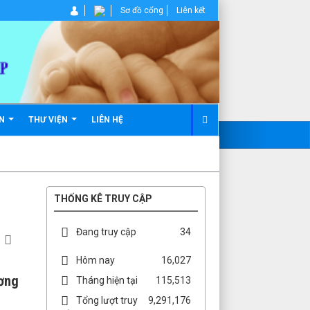
Sơ đồ cổng
Liên kết
ẢN
THƯ VIỆN
LIÊN HỆ
THỐNG KÊ TRUY CẬP
Đang truy cập
34
Hôm nay
16,027
ương
Tháng hiện tại
115,513
Tổng lượt truy
9,291,176