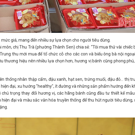
 mức giá, mang đến nhiều sự lựa chọn cho người tiêu dùng.
 môn, chị Thu Trà (phường Thành Sen) chia sẻ: “Tôi mua thử vài chiếc
Trung thu mới mua để tổ chức cỗ cho các con và biếu ông bà nội ngoại
ều thương hiệu nên nhiều lựa chọn hơn, hương vị bánh cũng phong phú
n thống nhân thập cẩm, đậu xanh, hạt sen, trứng muối, đậu đỏ… thị t
hiện đại, xu hướng "healthy", ít đường và những sản phẩm hướng đến 
i chú trọng thay đổi hương vị, các hãng bánh cũng đầu tư thiết kế mẫ
h hiện đại và màu sắc văn hóa truyền thống để thu hút người tiêu dùng,
tặng.