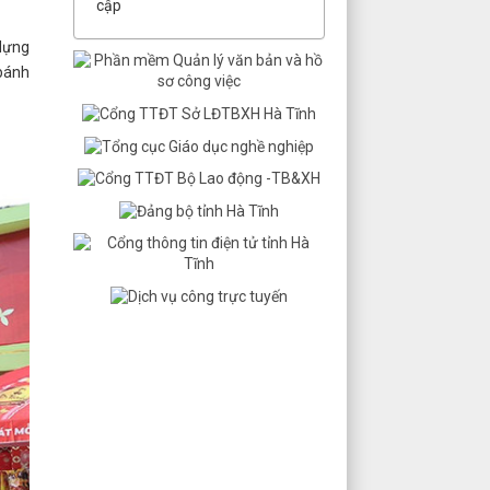
cập
 dựng
 bánh