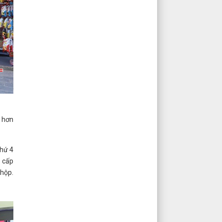
 hơn
thứ 4
o cấp
/hộp.