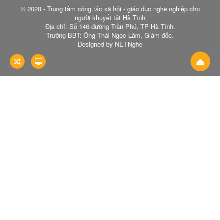
© 2020 - Trung tâm công tác xã hội - giáo dục nghề nghiệp cho
người khuyết tật Hà Tĩnh
Địa chỉ: Số 146 đường Trần Phú, TP Hà Tĩnh.
Trưởng BBT: Ông Thái Ngọc Lâm, Giám đốc.
Designed by NETNghe