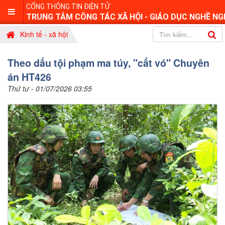
CỔNG THÔNG TIN ĐIỆN TỬ
TRUNG TÂM CÔNG TÁC XÃ HỘI - GIÁO DỤC NGHỀ NG
Kinh tế - xã hội
Theo dấu tội phạm ma túy, "cất vó" Chuyên
án HT426
Thứ tư - 01/07/2026 03:55