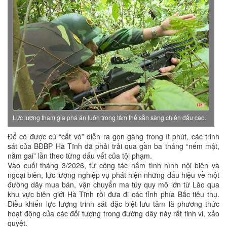
Lực lượng tham gia phá án luôn trong tâm thế sẵn sàng chiến đấu cao.
Để có được cú “cất vó” diễn ra gọn gàng trong ít phút, các trinh
sát của BĐBP Hà Tĩnh đã phải trải qua gần ba tháng “nếm mật,
nằm gai” lần theo từng dấu vết của tội phạm.
Vào cuối tháng 3/2026, từ công tác nắm tình hình nội biên và
ngoại biên, lực lượng nghiệp vụ phát hiện những dấu hiệu về một
đường dây mua bán, vận chuyển ma túy quy mô lớn từ Lào qua
khu vực biên giới Hà Tĩnh rồi đưa đi các tỉnh phía Bắc tiêu thụ.
Điều khiến lực lượng trinh sát đặc biệt lưu tâm là phương thức
hoạt động của các đối tượng trong đường dây này rất tinh vi, xảo
quyệt.