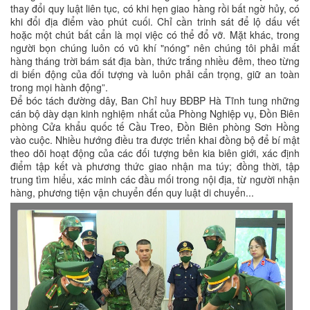
thay đổi quy luật liên tục, có khi hẹn giao hàng rồi bất ngờ hủy, có
khi đổi địa điểm vào phút cuối. Chỉ cần trinh sát để lộ dấu vết
hoặc một chút bất cẩn là mọi việc có thể đổ vỡ. Mặt khác, trong
người bọn chúng luôn có vũ khí "nóng" nên chúng tôi phải mất
hàng tháng trời bám sát địa bàn, thức trắng nhiều đêm, theo từng
di biến động của đối tượng và luôn phải cẩn trọng, giữ an toàn
trong mọi hành động”.
Để bóc tách đường dây, Ban Chỉ huy BĐBP Hà Tĩnh tung những
cán bộ dày dạn kinh nghiệm nhất của Phòng Nghiệp vụ, Đồn Biên
phòng Cửa khẩu quốc tế Cầu Treo, Đồn Biên phòng Sơn Hồng
vào cuộc. Nhiều hướng điều tra được triển khai đồng bộ để bí mật
theo dõi hoạt động của các đối tượng bên kia biên giới, xác định
điểm tập kết và phương thức giao nhận ma túy; đồng thời, tập
trung tìm hiểu, xác minh các đầu mối trong nội địa, từ người nhận
hàng, phương tiện vận chuyển đến quy luật di chuyển...