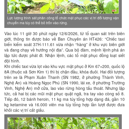
Lực lượng trinh sát phân công tổ chức mật phục các vị trí đối tượng vận
chuyển ma túy có thể bỏ trốn vào rừng.
Vào lúc 11 giờ 30 phút ngày 12/6/2026, từ tổ quan sát trên biên
giới, thông tin được báo về Ban Chuyên án HT426: “Chiếc taxi
biển kiểm soát 37H-111.61 vừa nhận “hàng” ở khu vực biên giới
và đang chạy về hướng nội địa”. Qua bộ đàm, mệnh lệnh phá án
lập tức được phát đi. Nhận lệnh, các tổ mật phục đồng loạt siết
đội hình.
Khi chiếc taxi vừa lọt vào khu vực mật phục ở Km 67+200, quốc lộ
8A (thuộc xã Sơn Kim 1) thì bị chặn đầu, khóa đuôi. Hai đối tượng
trên xe là Phạm Xuân Thanh (SN 1982, ở phường Thành Vinh,
Nghệ An) và Hoàng Ngọc Phú (SN 1990, lái xe, ở phường Trường
Vinh, Nghệ An) mở cửa, lao vào rừng hòng tẩu thoát. Nhưng lập
tức, cả hai bị các mũi mật phục quật ngã, tra tay vào còng số 8.
Tiếp đó, 12 bánh heroin, 11 kg ma túy tổng hợp dạng đá, gần 10
kg ketamine và 16.000 viên ma túy tổng hợp lần lượt được đưa
khỏi các vị trí cất giấu.