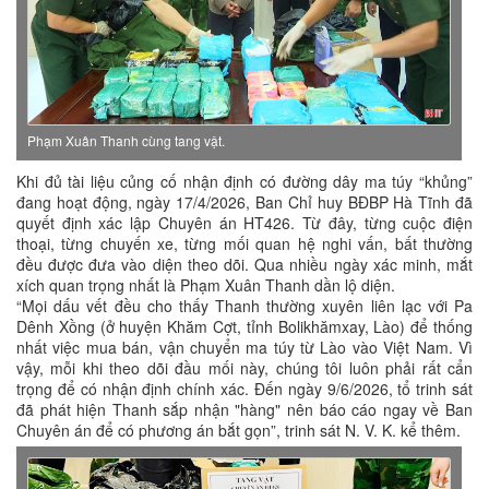
Phạm Xuân Thanh cùng tang vật.
Khi đủ tài liệu củng cố nhận định có đường dây ma túy “khủng”
đang hoạt động, ngày 17/4/2026, Ban Chỉ huy BĐBP Hà Tĩnh đã
quyết định xác lập Chuyên án HT426. Từ đây, từng cuộc điện
thoại, từng chuyến xe, từng mối quan hệ nghi vấn, bất thường
đều được đưa vào diện theo dõi. Qua nhiều ngày xác minh, mắt
xích quan trọng nhất là Phạm Xuân Thanh dần lộ diện.
“Mọi dấu vết đều cho thấy Thanh thường xuyên liên lạc với Pa
Dênh Xồng (ở huyện Khăm Cợt, tỉnh Bolikhămxay, Lào) để thống
nhất việc mua bán, vận chuyển ma túy từ Lào vào Việt Nam. Vì
vậy, mỗi khi theo dõi đầu mối này, chúng tôi luôn phải rất cẩn
trọng để có nhận định chính xác. Đến ngày 9/6/2026, tổ trinh sát
đã phát hiện Thanh sắp nhận "hàng" nên báo cáo ngay về Ban
Chuyên án để có phương án bắt gọn”, trinh sát N. V. K. kể thêm.