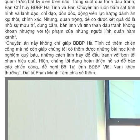
quan trước bất kỳ diễn biến nào. Trong suốt quá trình đấu tranh,
Ban Chỉ huy BĐBP Hà Tĩnh và Ban Chuyên án luôn bám sát tình
hình và lãnh đạo, chỉ đạo, đôn đốc, động viên lực lượng đánh án
kịp thời, chính xác. Nhưng, quan trọng, để có được kết quả đó là
nhờ sự mưu trí, dũng cảm, bản lĩnh và tinh thần đấu tranh không
khoan nhượng với tội phạm của những người lính quân hàm
xanh”.
"Chuyên án này không chỉ giúp BĐBP Hà Tĩnh có thêm chiến
công mà nó còn giúp chúng tôi có thêm được những bài học kinh
nghiệm quý báu, những cách làm hay để đấu tranh với bọn tội
phạm hiệu quả. Hiện, chúng tôi đang hoàn thiện hồ sơ để báo
cáo chiến công, đề nghị Bộ Tư lệnh BĐBP Việt Nam khen
thưởng", Đại tá Phan Mạnh Tâm chia sẻ thêm.