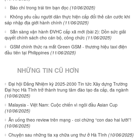
Báo chí trong trái tim bạn đọc
(10/06/2025)
Không yêu cầu người dân thực hiện cấp đổi thẻ căn cước khi
sáp nhập địa giới hành chính
(11/06/2025)
Sẵn sàng vận hành ĐVHC cấp xã mới (bài 2): Dồn sức giải
quyết chính sách cho cán bộ, công chức
(11/06/2025)
GSM chính thức ra mắt Green GSM - thương hiệu taxi điện
đầu tiên tại Philippines
(11/06/2025)
NHỮNG TIN CŨ HƠN
Đại hội Đảng Nhiệm kỳ 2025-2030 Tin tức Xây dựng Trường
Đại học Hà Tĩnh trở thành trung tâm đào tạo đa cấp, đa ngành
(10/06/2025)
Malaysia - Việt Nam: Cuộc chiến vì ngôi đầu Asian Cup
(10/06/2025)
Ăn uống theo review trên mạng - coi chừng “con dao hai lưỡi”!
(10/06/2025)
Chuyện sau những tia xạ chữa ung thư ở Hà Tĩnh
(10/06/2025)