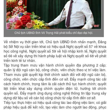
Chủ tịch UBND tỉnh Võ Trọng Hải phát biểu chỉ đạo đại hội.
Về nhiệm vụ thời gian tới, Chủ tịch UBND tỉnh nhấn mạnh, Đảng
bộ Sở Nội vụ cần triển khai có hiệu quả Nghị quyết số 57 về khoa
học công nghệ, Nghị quyết số 59 về hội nhập kinh tế, Nghị quyết
số 66 về xây dựng thi hành pháp luật và Nghị quyết số 68 về phát
triển kinh tế tư nhân.
Tập trung tham mưu vận hành chính quyền địa phương 2 cấp;
quản lý đội ngũ cán bộ, công chức, viên chức theo vị trí việc làm.
Tham mưu giải quyết kịp thời chính sách đối với đội ngũ cán bộ,
công chức, viên chức cấp tỉnh đến cơ sở. Đẩy mạnh công tác cải
cách hành chính, trọng tâm là cải cách thủ tục hành chính; quyết
liệt triển khai xây dựng chính quyền điện tử, hướng tới chính
quyền số. Đẩy mạnh ứng dụng công nghệ thông tin tập trung xây
dựng dữ liệu số về cán bộ công chức từ cấp tỉnh đến cơ sở.
Tiếp tục thực hiện có hiệu quả công tác lao động việc làm; có giải
pháp hiệu quả để kết nối, tạo việc làm cho người lao động, phục