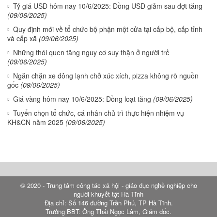
Tỷ giá USD hôm nay 10/6/2025: Đồng USD giảm sau đợt tăng
(09/06/2025)
Quy định mới về tổ chức bộ phận một cửa tại cấp bộ, cấp tỉnh
và cấp xã
(09/06/2025)
Những thói quen tăng nguy cơ suy thận ở người trẻ
(09/06/2025)
Ngăn chặn xe đông lạnh chở xúc xích, pizza không rõ nguồn
gốc
(09/06/2025)
Giá vàng hôm nay 10/6/2025: Đồng loạt tăng
(09/06/2025)
Tuyển chọn tổ chức, cá nhân chủ trì thực hiện nhiệm vụ
KH&CN năm 2025
(09/06/2025)
© 2020 - Trung tâm công tác xã hội - giáo dục nghề nghiệp cho
người khuyết tật Hà Tĩnh
Địa chỉ: Số 146 đường Trần Phú, TP Hà Tĩnh.
Trưởng BBT: Ông Thái Ngọc Lâm, Giám đốc.