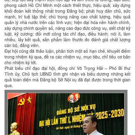
phong cách Hồ Chí Minh một cách thiết thực, hiệu quả; xây dựng
khối đoàn kết thống nhất trong Đảng bộ; phát huy dân chủ, sức
mạnh, trí tuệ tập thể; chú trọng nâng cao chất lượng, hiệu quả
quản lý nhà nước trên các lĩnh vực; hiện đại hóa nền hành chính,
xây dựng chính quyền số, nâng cao đạo đức công vụ, siết chặt kỷ
luật, kỷ cương; đổi mới công tác chỉ đạo, điều hành; nói ít, làm
nhiều, lấy kết quả, sản phẩm làm thước đo đánh giá chất lượng
cán bộ, đảng viên.
Đại hội cũng đã thảo luận, phân tích một số hạn chế, khuyết điểm
trong nhiệm kỳ qua, đề ra các nhiệm vụ, mục tiêu, chỉ tiêu cơ bản
cho nhiệm kỳ tới.
Phát biểu chỉ đạo đại hội, đồng chí Võ Trọng Hải – Phó Bí thư
Tỉnh ủy, Chủ tịch UBND tỉnh ghi nhận và biểu dương những kết
quả toàn diện mà Đảng bộ Sở Nội vụ đã đạt được trong thời gian
qua.