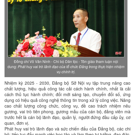
Đồng chí Võ Văn Ninh - Chi bộ Dân tộc - Tôn giáo tham luận nội
dung:
Phát huy vai trò lãnh đạo của tổ chức Đảng trong thực hiện nhiệm
vụ chính trị.
Nhiệm kỳ 2025 - 2030, Đảng bộ Sở Nội vụ tập trung nâng cao
chất lượng, hiệu quả công tác cải cách hành chính, nhất là cải
cách thủ tục hành chính; đổi mới sáng tạo, chuyển đổi số, ứng
dụng có hiệu quả công nghệ thông tin trong xử lý công việc. Nâng
cao chất lượng công chức, công vụ, đề cao trách nhiệm nêu
gương, vai trò tiên phong, gương mẫu của cán bộ, đảng viên mà
trước hết là cán bộ lãnh đạo, quản lý, người đứng đầu cấp ủy, cơ
quan, đơn vị.
Phát huy vai trò lãnh đạo và sức chiến đấu của Đảng bộ, các chi
bộ; tiếp tục đẩy mạnh việc học tập và làm theo tư tưởng, đạo đức,