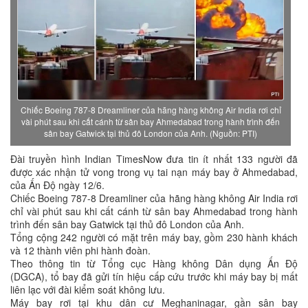
Chiếc Boeing 787-8 Dreamliner của hãng hàng không Air India rơi chỉ
vài phút sau khi cất cánh từ sân bay Ahmedabad trong hành trình đến
sân bay Gatwick tại thủ đô London của Anh. (Nguồn: PTI)
Đài truyền hình Indian TimesNow đưa tin ít nhất 133 người đã
được xác nhận tử vong trong vụ tai nạn máy bay ở Ahmedabad,
của Ấn Độ ngày 12/6.
Chiếc Boeing 787-8 Dreamliner của hãng hàng không Air India rơi
chỉ vài phút sau khi cất cánh từ sân bay Ahmedabad trong hành
trình đến sân bay Gatwick tại thủ đô London của Anh.
Tổng cộng 242 người có mặt trên máy bay, gồm 230 hành khách
và 12 thành viên phi hành đoàn.
Theo thông tin từ Tổng cục Hàng không Dân dụng Ấn Độ
(DGCA), tổ bay đã gửi tín hiệu cấp cứu trước khi máy bay bị mất
liên lạc với đài kiểm soát không lưu.
Máy bay rơi tại khu dân cư Meghaninagar, gần sân bay