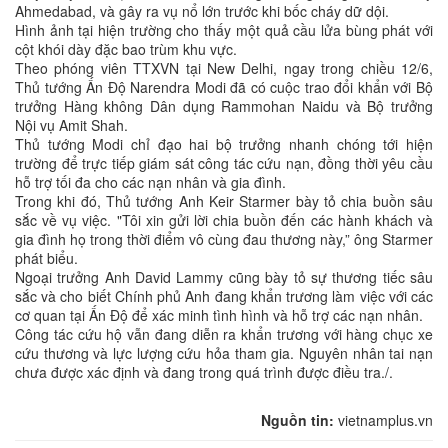
Ahmedabad, và gây ra vụ nổ lớn trước khi bốc cháy dữ dội.
Hình ảnh tại hiện trường cho thấy một quả cầu lửa bùng phát với
cột khói dày đặc bao trùm khu vực.
Theo phóng viên TTXVN tại New Delhi, ngay trong chiều 12/6,
Thủ tướng Ấn Độ Narendra Modi đã có cuộc trao đổi khẩn với Bộ
trưởng Hàng không Dân dụng Rammohan Naidu và Bộ trưởng
Nội vụ Amit Shah.
Thủ tướng Modi chỉ đạo hai bộ trưởng nhanh chóng tới hiện
trường để trực tiếp giám sát công tác cứu nạn, đồng thời yêu cầu
hỗ trợ tối đa cho các nạn nhân và gia đình.
Trong khi đó, Thủ tướng Anh Keir Starmer bày tỏ chia buồn sâu
sắc về vụ việc. "Tôi xin gửi lời chia buồn đến các hành khách và
gia đình họ trong thời điểm vô cùng đau thương này,” ông Starmer
phát biểu.
Ngoại trưởng Anh David Lammy cũng bày tỏ sự thương tiếc sâu
sắc và cho biết Chính phủ Anh đang khẩn trương làm việc với các
cơ quan tại Ấn Độ để xác minh tình hình và hỗ trợ các nạn nhân.
Công tác cứu hộ vẫn đang diễn ra khẩn trương với hàng chục xe
cứu thương và lực lượng cứu hỏa tham gia. Nguyên nhân tai nạn
chưa được xác định và đang trong quá trình được điều tra./.
Nguồn tin:
vietnamplus.vn