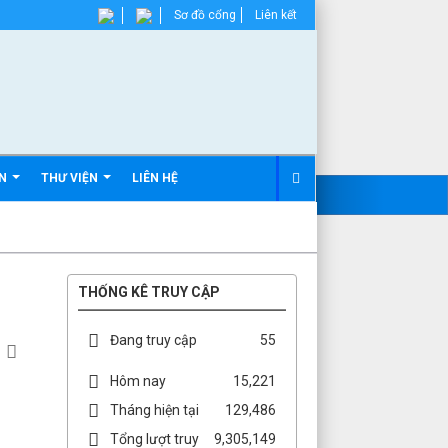
Sơ đồ cổng
Liên kết
ẢN
THƯ VIỆN
LIÊN HỆ
THỐNG KÊ TRUY CẬP
Đang truy cập
55
Hôm nay
15,221
Tháng hiện tại
129,486
Tổng lượt truy
9,305,149