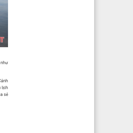
n như
 Cảnh
 lịch
ia sẻ