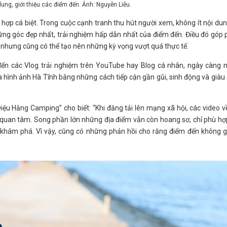
ung, giới thiệu các điểm đến. Ảnh: Nguyễn Liễu.
 hợp cá biệt. Trong cuộc cạnh tranh thu hút người xem, không ít nội du
g góc đẹp nhất, trải nghiệm hấp dẫn nhất của điểm đến. Điều đó góp
, nhưng cũng có thể tạo nên những kỳ vọng vượt quá thực tế.
ến các Vlog trải nghiệm trên YouTube hay Blog cá nhân, ngày càng n
tỏa hình ảnh Hà Tĩnh bằng những cách tiếp cận gần gũi, sinh động và già
iệu Hằng Camping” cho biết: “Khi đăng tải lên mạng xã hội, các video v
quan tâm. Song phần lớn những địa điểm vẫn còn hoang sơ, chỉ phù hợ
 khám phá. Vì vậy, cũng có những phản hồi cho rằng điểm đến không g