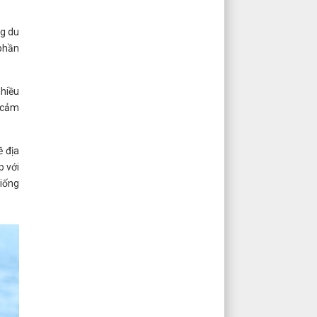
ng du
 phần
hiều
u cảm
ề địa
p với
iống