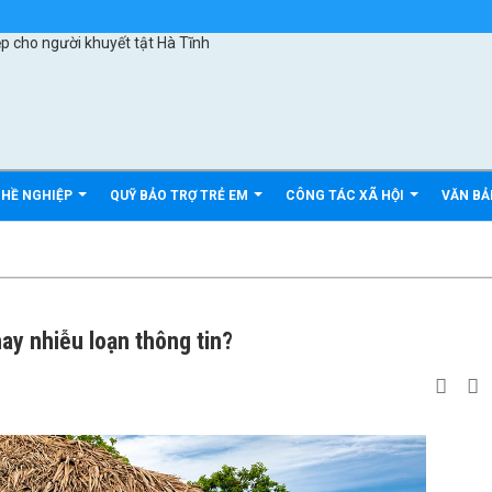
GHỀ NGHIỆP
QUỸ BẢO TRỢ TRẺ EM
CÔNG TÁC XÃ HỘI
VĂN B
hay nhiễu loạn thông tin?