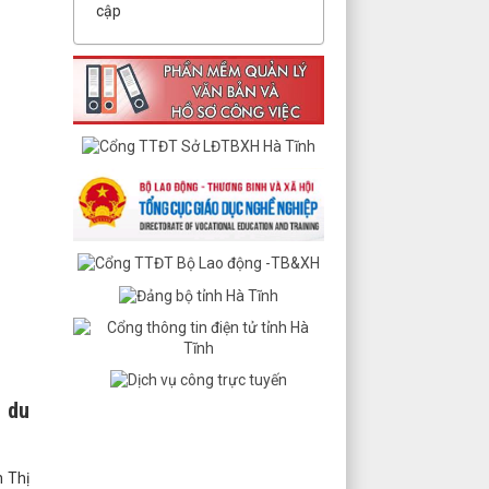
cập
á du
n Thị