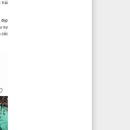
 trải
h đẹp
ếu sự
m các