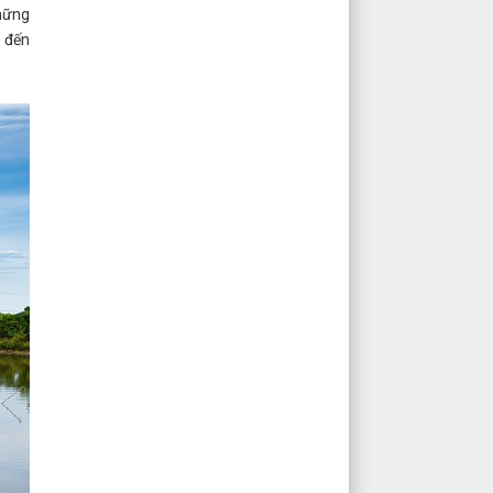
hững
 đến