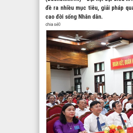
đề ra nhiều mục tiêu, giải pháp q
cao đời sống Nhân dân.
chia sẻ
0