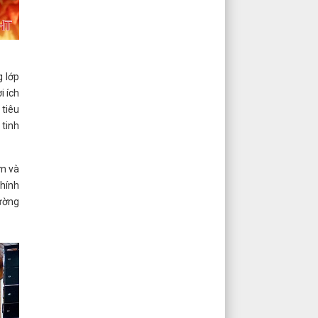
 lớp
i ích
 tiêu
 tinh
âm và
chính
hường