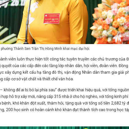
 phường Thành Sen Trần Thị Hồng Minh khai mạc đại hội.
nh viên luôn thực hiện tốt công tác tuyên truyền các chủ trương của 
ị quyết của các cấp đến các tầng lớp nhân dân, hội viên, đoàn viên. Đồng 
lực xây dựng kết cấu hạ tầng đô thị, vận động Nhân dân tham gia giải 
g cấp cơ sở vật chất và thiết chế văn hóa.
không để ai bị bỏ lại phía sau” được triển khai hiệu quả, với tổng nguồ
 hợp hỗ trợ xây mới, nâng cấp 315 nhà ở cho hộ nghèo, với tổng kinh phí
 bệnh, khó khăn đột xuất, thăm hỏi, tặng quà với tổng số tiền 2,682 tỷ 
đồng, 200 học sinh có hoàn cảnh khó khăn đạt thành tích cao trong học tậ