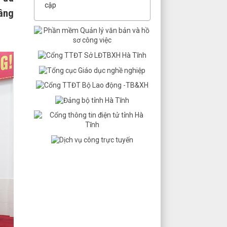
cập
nâng