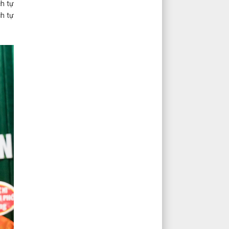
ch tự
ch tự