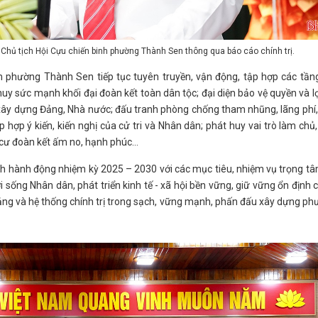
Chủ tịch Hội Cựu chiến binh phường Thành Sen thông qua báo cáo chính trị.
phường Thành Sen tiếp tục tuyên truyền, vận động, tập hợp các tầng
y sức mạnh khối đại đoàn kết toàn dân tộc; đại diện bảo vệ quyền và lợ
xây dựng Đảng, Nhà nước; đấu tranh phòng chống tham nhũng, lãng phí,
p hợp ý kiến, kiến nghị của cử tri và Nhân dân; phát huy vai trò làm chủ,
 cư đoàn kết ấm no, hạnh phúc…
trình hành động nhiệm kỳ 2025 – 2030 với các mục tiêu, nhiệm vụ trọng t
 sống Nhân dân, phát triển kinh tế - xã hội bền vững, giữ vững ổn định 
ảng và hệ thống chính trị trong sạch, vững mạnh, phấn đấu xây dựng p