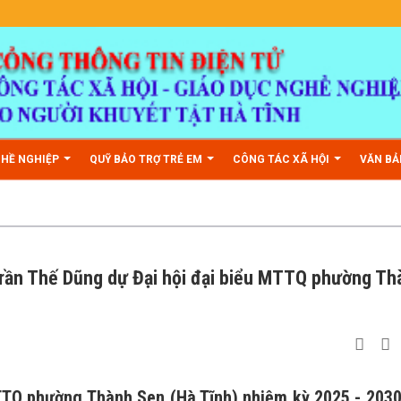
GHỀ NGHIỆP
QUỸ BẢO TRỢ TRẺ EM
CÔNG TÁC XÃ HỘI
VĂN B
Trần Thế Dũng dự Đại hội đại biểu MTTQ phường Th
MTTQ phường Thành Sen (Hà Tĩnh) nhiệm kỳ 2025 - 203