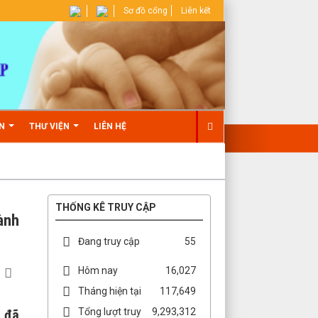
Sơ đồ cổng
Liên kết
ẢN
THƯ VIỆN
LIÊN HỆ
THỐNG KÊ TRUY CẬP
ành
Đang truy cập
55
Hôm nay
16,027
Tháng hiện tại
117,649
Tổng lượt truy
9,293,312
0 đã