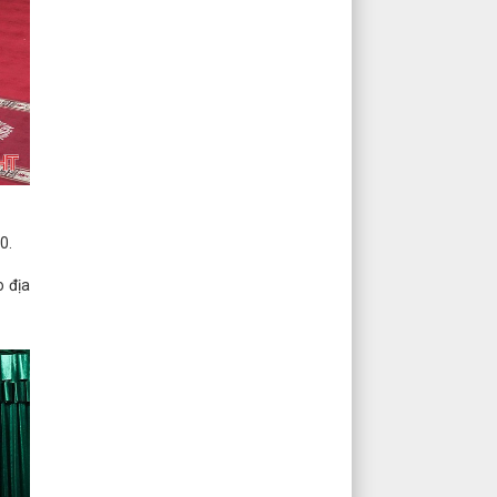
0.
o địa