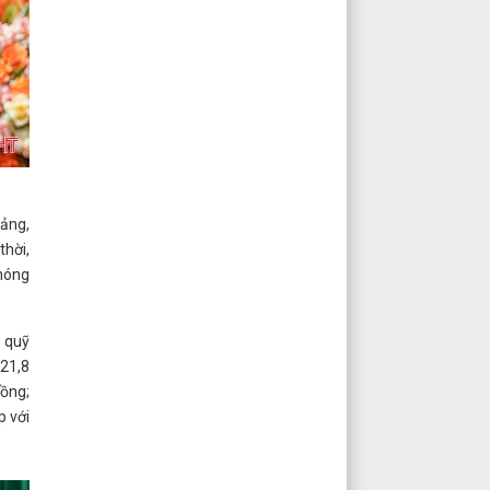
Đảng,
thời,
phóng
n quỹ
 21,8
đồng;
p với