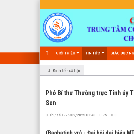
GIỚI THIỆU
TIN TỨC
GIÁO DỤC N
Kinh tế - xã hội
Phó Bí thư Thường trực Tỉnh ủy 
Sen
Thứ sáu - 26/09/2025 01:40
75
0
(Baohatinh.vn) - Đại hội đại biểu 