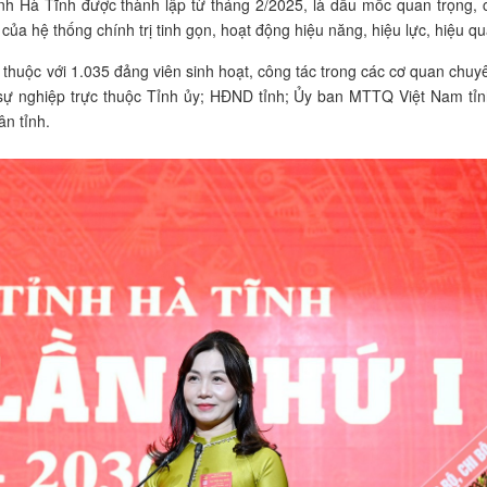
nh Hà Tĩnh được thành lập từ tháng 2/2025, là dấu mốc quan trọng, 
ủa hệ thống chính trị tinh gọn, hoạt động hiệu năng, hiệu lực, hiệu qu
 thuộc với 1.035 đảng viên sinh hoạt, công tác trong các cơ quan chuy
 sự nghiệp trực thuộc Tỉnh ủy; HĐND tỉnh; Ủy ban MTTQ Việt Nam tỉn
ân tỉnh.