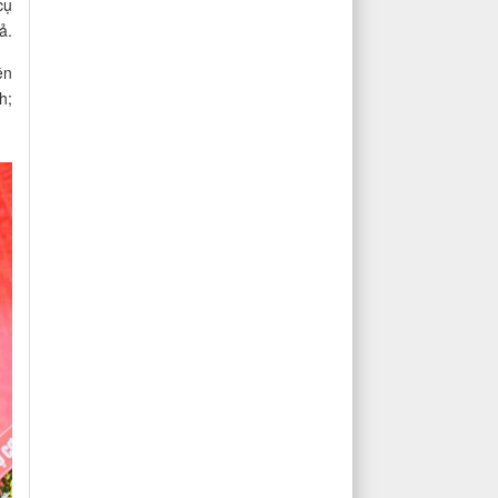
cụ
ả.
ên
h;