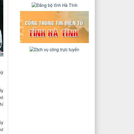
kỳ
Ủy
hó
hí
ủy
hư