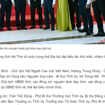
iểu trò chuyện trước giờ khai mạc đại hội.
tỉnh Hà Tĩnh tổ chức trọng thể Đại hội đại biểu lần thứ nhất, nhiệm 
 Bình - Chủ tịch Hội Người Cao tuổi Việt Nam; Hoàng Trung Dũng - 
ạp chí Cộng sản; Nguyễn Duy Lâm - Bí thư Tỉnh ủy; Võ Trọng Hải - P
 Chủ tịch UBND tỉnh; các đồng chí nguyên lãnh đạo tỉnh; các đồng c
y UBND tỉnh và 168 đại biểu chính thức.
ng chí: Trần Thế Dũng - Phó Bí thư Thường trực Tỉnh ủy, Bí thư Đảng 
viên Ban Thường vụ Tỉnh ủy, Trưởng ban Tổ chức Tỉnh ủy, Phó Bí t