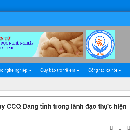
ục nghề nghiệp
Quỹ bảo trợ trẻ em
Công tác xã hội
ủy CCQ Đảng tỉnh trong lãnh đạo thực hiện