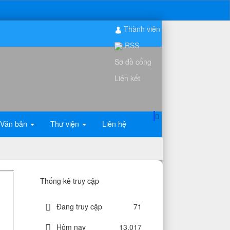
Thành viên
RSS
Sơ đồ cổng
Liên kết
Văn bản
Thư viện
Liên hệ
Thống kê truy cập
Đang truy cập
71
Hôm nay
13,017