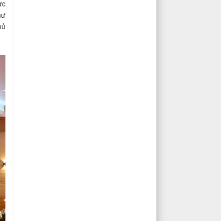
ực
hư
hủ