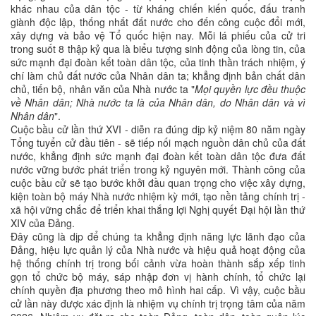
khác nhau của dân tộc - từ kháng chiến kiến quốc, đấu tranh
giành độc lập, thống nhất đất nước cho đến công cuộc đổi mới,
xây dựng và bảo vệ Tổ quốc hiện nay. Mỗi lá phiếu của cử tri
trong suốt 8 thập kỷ qua là biểu tượng sinh động của lòng tin, của
sức mạnh đại đoàn kết toàn dân tộc, của tinh thần trách nhiệm, ý
chí làm chủ đất nước của Nhân dân ta; khẳng định bản chất dân
chủ, tiến bộ, nhân văn của Nhà nước ta "
Mọi quyền lực đều thuộc
về Nhân dân; Nhà nước ta là của Nhân dân, do Nhân dân và vì
Nhân dân
".
Cuộc bầu cử lần thứ XVI - diễn ra đúng dịp kỷ niệm 80 năm ngày
Tổng tuyển cử đầu tiên - sẽ tiếp nối mạch nguồn dân chủ của đất
nước, khẳng định sức mạnh đại đoàn kết toàn dân tộc đưa đất
nước vững bước phát triển trong kỷ nguyên mới. Thành công của
cuộc bầu cử sẽ tạo bước khởi đầu quan trọng cho việc xây dựng,
kiện toàn bộ máy Nhà nước nhiệm kỳ mới, tạo nền tảng chính trị -
xã hội vững chắc để triển khai thắng lợi Nghị quyết Đại hội lần thứ
XIV của Đảng.
Đây cũng là dịp để chúng ta khẳng định năng lực lãnh đạo của
Đảng, hiệu lực quản lý của Nhà nước và hiệu quả hoạt động của
hệ thống chính trị trong bối cảnh vừa hoàn thành sắp xếp tinh
gọn tổ chức bộ máy, sáp nhập đơn vị hành chính, tổ chức lại
chính quyền địa phương theo mô hình hai cấp. Vì vậy, cuộc bầu
cử lần này được xác định là nhiệm vụ chính trị trọng tâm của năm