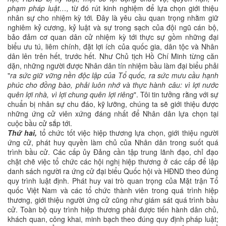
phạm pháp luật…,
từ đó rút kinh nghiệm để lựa chọn giới thiệu
nhân sự cho nhiệm kỳ tới
.
Đây là yêu cầu quan trọng nhằm giữ
nghiêm kỷ cương, kỷ luật và sự trong sạch của đội ngũ cán bộ,
bảo đảm cơ quan dân cử nhiệm kỳ tới thực sự gồm những đại
biểu ưu tú, liêm chính, đặt lợi ích của quốc gia, dân tộc và Nhân
dân lên trên hết, trước hết. Như Chủ tịch Hồ Chí Minh từng căn
dặn, những người được Nhân dân tín nhiệm bầu làm đại biểu phải
"
ra sức giữ vững nền độc lập của Tổ quốc, ra sức mưu cầu hạnh
phúc cho đồng bào, phải luôn nhớ và thực hành câu: vì lợi nước
quên lợi nhà, vì lợi chung quên lợi riêng
". Tôi tin tưởng rằng với sự
chuẩn bị nhân sự chu đáo, kỹ lưỡng, chúng ta sẽ giới thiệu được
những ứng cử viên xứng đáng nhất để Nhân dân lựa chọn tại
cuộc bầu cử sắp tới.
Thứ hai,
tổ chức tốt việc hiệp thương lựa chọn, giới thiệu người
ứng cử, phát huy quyền làm chủ của Nhân dân trong suốt quá
trình bầu cử. Các cấp ủy Đảng cần tập trung lãnh đạo, chỉ đạo
chặt chẽ việc tổ chức các hội nghị hiệp thương ở các cấp để lập
danh sách người ra ứng cử đại biểu Quốc hội và HĐND theo đúng
quy trình luật định. Phát huy vai trò quan trọng của Mặt trận Tổ
quốc Việt Nam và các tổ chức thành viên trong quá trình hiệp
thương, giới thiệu người ứng cử cũng như giám sát quá trình bầu
cử. Toàn bộ quy trình hiệp thương phải được tiến hành dân chủ,
khách quan, công khai, minh bạch theo đúng quy định pháp luật;