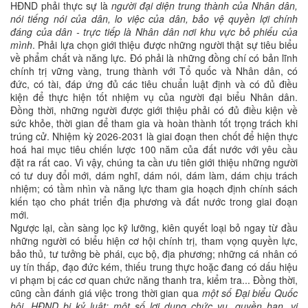
HĐND phải thực sự là
người đại diện trung thành của Nhân dân,
nói tiếng nói của dân, lo việc của dân, bảo vệ quyền lợi chính
đáng của dân - trực tiếp là Nhân dân nơi khu vực bỏ phiếu của
mình
. Phải lựa chọn giới thiệu được những người thật sự tiêu biểu
về phẩm chất và năng lực. Đó phải là những đồng chí có bản lĩnh
chính trị vững vàng, trung thành với Tổ quốc và Nhân dân, có
đức, có tài, đáp ứng đủ các tiêu chuẩn luật định và có đủ điều
kiện để thực hiện tốt nhiệm vụ của người đại biểu Nhân dân.
Đồng thời, những người được giới thiệu phải có đủ điều kiện về
sức khỏe, thời gian để tham gia và hoàn thành tốt trọng trách khi
trúng cử. Nhiệm kỳ 2026-2031 là giai đoạn then chốt để hiện thực
hoá hai mục tiêu chiến lược 100 năm của đất nước với yêu cầu
đặt ra rất cao. Vì vậy, chúng ta cần ưu tiên giới thiệu những người
có tư duy đổi mới, dám nghĩ, dám nói, dám làm, dám chịu trách
nhiệm; có tầm nhìn và năng lực tham gia hoạch định chính sách
kiến tạo cho phát triển địa phương và đất nước trong giai đoạn
mới.
Ngược lại, cần sàng lọc kỹ lưỡng, kiên quyết loại bỏ ngay từ đầu
những người có biểu hiện cơ hội chính trị, tham vọng quyền lực,
bảo thủ, tư tưởng bè phái, cục bộ, địa phương; những cá nhân có
uy tín thấp, đạo đức kém, thiếu trung thực hoặc đang có dấu hiệu
vi phạm bị các cơ quan chức năng thanh tra, kiểm tra... Đồng thời,
cũng cần đánh giá việc trong thời gian qua
một số Đại biểu Quốc
hội, HĐND bị kỷ luật; một số lợi dụng chức vụ, quyền hạn, vi