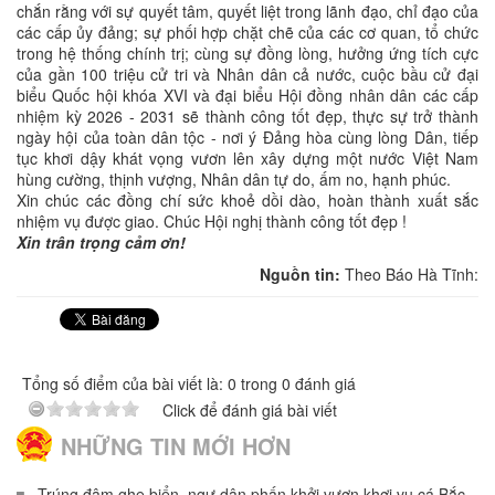
chắn rằng với sự quyết tâm, quyết liệt trong lãnh đạo, chỉ đạo của
các cấp ủy đảng; sự phối hợp chặt chẽ của các cơ quan, tổ chức
trong hệ thống chính trị; cùng sự đồng lòng, hưởng ứng tích cực
của gần 100 triệu cử tri và Nhân dân cả nước, cuộc bầu cử đại
biểu Quốc hội khóa XVI và đại biểu Hội đồng nhân dân các cấp
nhiệm kỳ 2026 - 2031 sẽ thành công tốt đẹp, thực sự trở thành
ngày hội của toàn dân tộc - nơi ý Đảng hòa cùng lòng Dân, tiếp
tục khơi dậy khát vọng vươn lên xây dựng một nước Việt Nam
hùng cường, thịnh vượng, Nhân dân tự do, ấm no, hạnh phúc.
Xin chúc các đồng chí sức khoẻ dồi dào, hoàn thành xuất sắc
nhiệm vụ được giao. Chúc Hội nghị thành công tốt đẹp !
Xin trân trọng cảm ơn
!
Nguồn tin:
Theo Báo Hà Tĩnh:
Tổng số điểm của bài viết là: 0 trong 0 đánh giá
Click để đánh giá bài viết
NHỮNG TIN MỚI HƠN
Trúng đậm ghẹ biển, ngư dân phấn khởi vươn khơi vụ cá Bắc