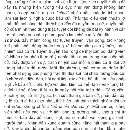
tăng cường kiểm tra, giám sát việc thực hiện, kiên quyết không để
xảy ra những hiện tượng tiêu cực như vận động không lành
mạnh, "
chạy
" suất ứng cử, "
chạy
" phiếu bầu hoặc lợi ích nhóm
làm sai lệch ý nghĩa cuộc bầu cử. Phải tạo điều kiện thuận lợi
nhất để mọi công dân thực hiện đầy đủ quyền ứng cử, quyền bầu
cử của mình theo đúng luật, tuyệt đối không để bất kỳ hành vi cản
trở trái phép nào xâm phạm quyền làm chủ của Nhân dân.
Thứ ba,
đẩy mạnh công tác tuyên truyền, vận động, tạo không
khí phấn khởi, đồng thuận trong xã hội và nâng cao ý thức, trách
nhiệm của cử tri.
Tuyên truyền sâu rộng để mọi cán bộ, đảng viên
và Nhân dân nhận thức rõ ý nghĩa, tầm quan trọng của cuộc bầu
cử, thấy được vinh dự, trách nhiệm của mỗi lá phiếu cử tri đối với
tương lai của đất nước. Mỗi địa phương, mỗi cơ quan, đoàn thể
nên phát động các phong trào thi đua sôi nổi chào mừng bầu cử;
tổ chức các diễn đàn, hội nghị tiếp xúc cử tri, hội thi tìm hiểu pháp
luật về bầu cử… phù hợp với điều kiện cụ thể, tạo nên không khí
chính trị sôi động, thật sự là ngày hội của toàn dân. Động viên,
khích lệ mọi cử tri tự giác, tích cực tham gia bầu cử, phấn đấu đạt
tỷ lệ cử tri đi bầu cao nhất, thể hiện tinh thần trách nhiệm đối với
đất nước, không phải là "
bỏ phiếu cho xong
". Mỗi cán bộ, đảng
viên phải nêu cao vai trò tiên phong, gương mẫu, không chỉ tự
mình đi bầu đầy đủ, đúng luật, mà còn phải vận động gia đình,
người thân, Nhân dân xung quanh cùng hăng hái tham gia bầu
cử. Đây là dịp để cán bộ, đảng viên gần dân, sát dân, lắng nghe