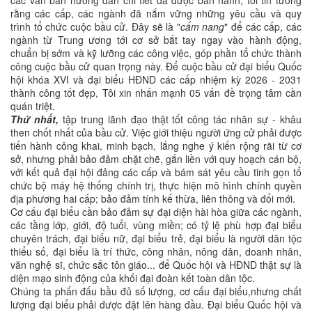
các văn bản hướng dẫn chi tiết đã được ban hành, tôi tin tưởng
rằng các cấp, các ngành đã nắm vững những yêu cầu và quy
trình tổ chức cuộc bầu cử. Đây sẽ là "
cẩm nang
" để các cấp, các
ngành từ Trung ương tới cơ sở bắt tay ngay vào hành động,
chuẩn bị sớm và kỹ lưỡng các công việc, góp phần tổ chức thành
công cuộc bầu cử quan trọng này. Để cuộc bầu cử đại biểu Quốc
hội khóa XVI và đại biểu HĐND các cấp nhiệm kỳ 2026 - 2031
thành công tốt đẹp, Tôi xin nhấn mạnh 05 vấn đề trọng tâm cần
quán triệt.
Thứ nhất,
tập trung lãnh đạo thật tốt công tác nhân sự - khâu
then chốt nhất của bầu cử. Việc giới thiệu người ứng cử phải được
tiến hành công khai, minh bạch, lắng nghe ý kiến rộng rãi từ cơ
sở, nhưng phải bảo đảm chặt chẽ, gắn liền với quy hoạch cán bộ,
với kết quả đại hội đảng các cấp và bám sát yêu cầu tinh gọn tổ
chức bộ máy hệ thống chính trị, thực hiện mô hình chính quyền
địa phương hai cấp; bảo đảm tính kế thừa, liên thông và đổi mới.
Cơ cấu đại biểu cần bảo đảm sự đại diện hài hòa giữa các ngành,
các tầng lớp, giới, độ tuổi, vùng miền; có tỷ lệ phù hợp đại biểu
chuyên trách, đại biểu nữ, đại biểu trẻ, đại biểu là người dân tộc
thiểu số, đại biểu là trí thức, công nhân, nông dân, doanh nhân,
văn nghệ sĩ, chức sắc tôn giáo... để Quốc hội và HĐND thật sự là
diện mạo sinh động của khối đại đoàn kết toàn dân tộc.
Chúng ta phấn đấu bầu đủ số lượng, cơ cấu đại biểu,nhưng chất
lượng đại biểu phải được đặt lên hàng đầu. Đại biểu Quốc hội và