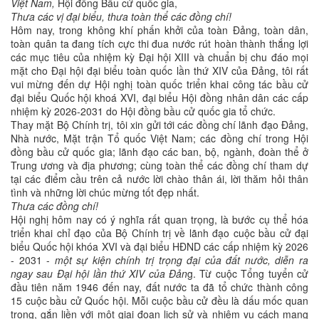
Việt Nam,
Hội đồng Bầu cử quốc gia,
Thưa các
vị đại
biểu, thưa toàn thể các
đồng chí!
Hôm nay, trong không khí phấn khởi của toàn Đảng, toàn dân,
toàn quân ta đang tích cực thi đua nước rút hoàn thành thắng lợi
các mục tiêu của nhiệm kỳ Đại hội XIII và chuẩn bị chu đáo mọi
mặt cho Đại hội đại biểu toàn quốc lần thứ XIV của Đảng, tôi rất
vui mừng đến dự Hội nghị toàn quốc triển khai công tác bầu cử
đại biểu Quốc hội khoá XVI, đại biểu Hội đồng nhân dân các cấp
nhiệm kỳ 2026-2031 do Hội đồng bầu cử quốc gia tổ chức.
Thay mặt Bộ Chính trị, tôi xin gửi tới các đồng chí lãnh đạo Đảng,
Nhà nước, Mặt trận Tổ quốc Việt Nam; các đồng chí trong Hội
đồng bầu cử quốc gia; lãnh đạo các ban, bộ, ngành, đoàn thể ở
Trung ương và địa phương; cùng toàn thể các đồng chí tham dự
tại các điểm cầu trên cả nước lời chào thân ái, lời thăm hỏi thân
tình và những lời chúc mừng tốt đẹp nhất.
Thưa các đồng chí!
Hội nghị hôm nay có ý nghĩa rất quan trọng, là bước cụ thể hóa
triển khai chỉ đạo của Bộ Chính trị về lãnh đạo cuộc bầu cử đại
biểu Quốc hội khóa XVI và đại biểu HĐND các cấp nhiệm kỳ 2026
- 2031 -
một sự kiện chính trị trọng đại
của đất nước
, diễn
ra
ngay
sau Đại hội lần
thứ
XIV của Đản
g. Từ cuộc Tổng tuyển cử
đầu tiên năm 1946 đến nay, đất nước ta đã tổ chức thành công
15 cuộc bầu cử Quốc hội. Mỗi cuộc bầu cử đều là dấu mốc quan
trọng, gắn liền với một giai đoạn lịch sử và nhiệm vụ cách mạng