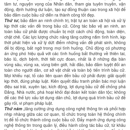
tâm tư, nguyện vọng của Nhân dân, tham gia tuyên truyền, vận
động, định hướng dư luận, tạo sự đồng thuận cao trong xã hội để
bảo đảm cuộc bầu cử diễn ra thành công tốt đẹp.
Thứ tư,
bảo đảm an ninh chính trị, trật tự an toàn xã hội và xử lý
kịp thời các vấn đề trong bầu cử
.
Công tác bảo vệ an ninh, an
toàn bầu cử phải được chuẩn bị một cách chủ động, toàn diện,
chặt chẽ. Các lực lượng chức năng tăng cường nắm tình hình, kịp
thời phát hiện và xử lý dứt điểm những vấn đề phát sinh, không
để bị động, bất ngờ trong mọi tình huống. Chủ động có phương
án ứng phó hiệu quả với các tình huống bất thường về thiên tai,
bão lũ, dịch bệnh, thời tiết cực đoan, nhất là ở những địa bàn
vùng sâu, vùng xa, vùng biên giới, hải đảo, bảo đảm tuyệt đối an
toàn cho người dân, cơ sở vật chất và toàn bộ tiến trình bầu cử.
Mọi khiếu nại, tố cáo liên quan đến bầu cử phải được giải quyết
kịp thời, đúng pháp luật. Kiên quyết đấu tranh phản bác mọi luận
điệu sai trái, xuyên tạc, kích động, lợi dụng bầu cử để chống phá
Đảng, Nhà nước, phá hoại khối đại đoàn kết toàn dân tộc; không
để các thế lực xấu lợi dụng dân chủ, lợi dụng quá trình bầu cử để
gây rối, vi phạm pháp luật.
Thứ năm
,
tăng cường ứng dụng công nghệ thông tin và phối hợp
nhịp nhàng giữa các cơ quan, tổ chức trong toàn hệ thống chính
trị để tổ chức thành công cuộc bầu cử. Đẩy mạnh ứng dụng công
nghệ thông tin trong quản lý, điều hành công tác bầu cử, từ khâu