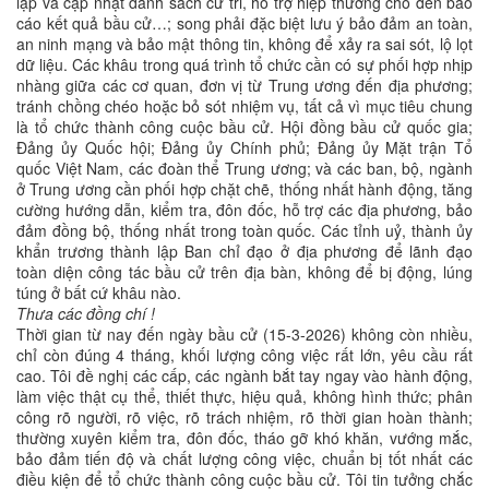
lập và cập nhật danh sách cử tri, hỗ trợ hiệp thương cho đến báo
cáo kết quả bầu cử…; song phải đặc biệt lưu ý bảo đảm an toàn,
an ninh mạng và bảo mật thông tin, không để xảy ra sai sót, lộ lọt
dữ liệu. Các khâu trong quá trình tổ chức cần có sự phối hợp nhịp
nhàng giữa các cơ quan, đơn vị từ Trung ương đến địa phương;
tránh chồng chéo hoặc bỏ sót nhiệm vụ, tất cả vì mục tiêu chung
là tổ chức thành công cuộc bầu cử. Hội đồng bầu cử quốc gia;
Đảng ủy Quốc hội; Đảng ủy Chính phủ; Đảng ủy Mặt trận Tổ
quốc Việt Nam, các đoàn thể Trung ương; và các ban, bộ, ngành
ở Trung ương cần phối hợp chặt chẽ, thống nhất hành động, tăng
cường hướng dẫn, kiểm tra, đôn đốc, hỗ trợ các địa phương, bảo
đảm đồng bộ, thống nhất trong toàn quốc. Các tỉnh uỷ, thành ủy
khẩn trương thành lập Ban chỉ đạo ở địa phương để lãnh đạo
toàn diện công tác bầu cử trên địa bàn, không để bị động, lúng
túng ở bất cứ khâu nào.
Thưa các đồng chí !
Thời gian từ nay đến ngày bầu cử (15-3-2026) không còn nhiều,
chỉ còn đúng 4 tháng, khối lượng công việc rất lớn, yêu cầu rất
cao. Tôi đề nghị các cấp, các ngành bắt tay ngay vào hành động,
làm việc thật cụ thể, thiết thực, hiệu quả, không hình thức; phân
công rõ người, rõ việc, rõ trách nhiệm, rõ thời gian hoàn thành;
thường xuyên kiểm tra, đôn đốc, tháo gỡ khó khăn, vướng mắc,
bảo đảm tiến độ và chất lượng công việc, chuẩn bị tốt nhất các
điều kiện để tổ chức thành công cuộc bầu cử. Tôi tin tưởng chắc