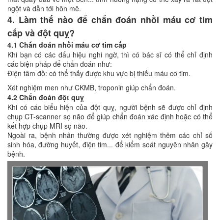
ngột và dẫn tới hôn mê.
4. Làm thế nào để chẩn đoán nhồi máu cơ tim
cấp và đột quỵ?
4.1 Chẩn đoán nhồi máu cơ tim cấp
Khi bạn có các dấu hiệu nghi ngờ, thì có bác sĩ có thể chỉ định
các biện pháp để chẩn đoán như:
Điện tâm đồ: có thể thấy được khu vực bị thiếu máu cơ tim.
Xét nghiệm men như CKMB, troponin giúp chẩn đoán.
4.2 Chẩn đoán đột quỵ
Khi có các biểu hiện của đột quỵ, người bệnh sẽ được chỉ định
chụp CT-scanner sọ não để giúp chẩn đoán xác định hoặc có thể
kết hợp chụp MRI sọ não.
Ngoài ra, bệnh nhân thường được xét nghiệm thêm các chỉ số
sinh hóa, đường huyết, điện tim... để kiểm soát nguyên nhân gây
bệnh.