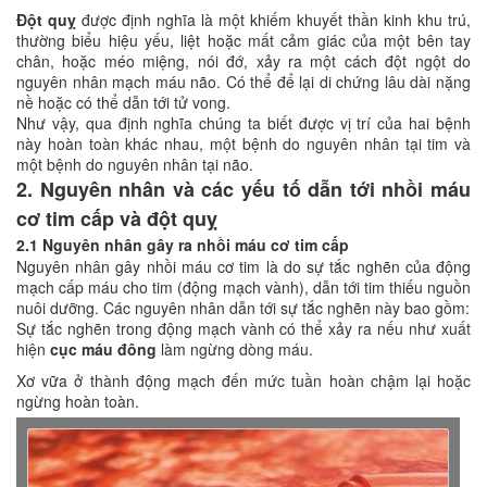
Đột quỵ
được định nghĩa là một khiếm khuyết thần kinh khu trú,
thường biểu hiệu yếu, liệt hoặc mất cảm giác của một bên tay
chân, hoặc méo miệng, nói đớ, xảy ra một cách đột ngột do
nguyên nhân mạch máu não. Có thể để lại di chứng lâu dài nặng
nề hoặc có thể dẫn tới tử vong.
Như vậy, qua định nghĩa chúng ta biết được vị trí của hai bệnh
này hoàn toàn khác nhau, một bệnh do nguyên nhân tại tim và
một bệnh do nguyên nhân tại não.
2. Nguyên nhân và các yếu tố dẫn tới nhồi máu
cơ tim cấp và đột quỵ
2.1 Nguyên nhân gây ra nhồi máu cơ tim cấp
Nguyên nhân gây nhồi máu cơ tim là do sự tắc nghẽn của động
mạch cấp máu cho tim (động mạch vành), dẫn tới tim thiếu nguồn
nuôi dưỡng. Các nguyên nhân dẫn tới sự tắc nghẽn này bao gồm:
Sự tắc nghẽn trong động mạch vành có thể xảy ra nếu như xuất
hiện
cục máu đông
làm ngừng dòng máu.
Xơ vữa ở thành động mạch đến mức tuần hoàn chậm lại hoặc
ngừng hoàn toàn.