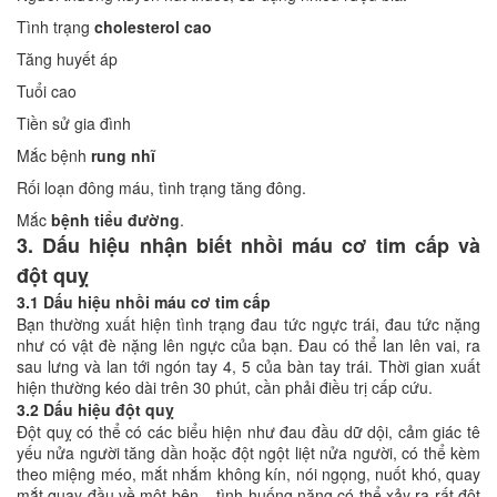
Tình trạng
cholesterol cao
Tăng huyết áp
Tuổi cao
Tiền sử gia đình
Mắc bệnh
rung nhĩ
Rối loạn đông máu, tình trạng tăng đông.
Mắc
bệnh tiểu đường
.
3. Dấu hiệu nhận biết nhồi máu cơ tim cấp và
đột quỵ
3.1 Dấu hiệu nhồi máu cơ tim cấp
Bạn thường xuất hiện tình trạng đau tức ngực trái, đau tức nặng
như có vật đè nặng lên ngực của bạn. Đau có thể lan lên vai, ra
sau lưng và lan tới ngón tay 4, 5 của bàn tay trái. Thời gian xuất
hiện thường kéo dài trên 30 phút, cần phải điều trị cấp cứu.
3.2 Dấu hiệu đột quỵ
Đột quỵ có thể có các biểu hiện như đau đầu dữ dội, cảm giác tê
yếu nửa người tăng dần hoặc đột ngột liệt nửa người, có thể kèm
theo miệng méo, mắt nhắm không kín, nói ngọng, nuốt khó, quay
mắt quay đầu về một bên... tình huống nặng có thể xảy ra rất đột