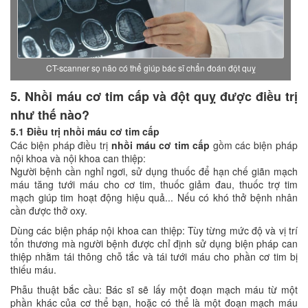
CT-scanner sọ não có thể giúp bác sĩ chẩn đoán đột quỵ
5. Nhồi máu cơ tim cấp và đột quỵ được điều trị
như thế nào?
5.1 Điều trị nhồi máu cơ tim cấp
Các biện pháp điều trị
nhồi máu cơ tim cấp
gồm các biện pháp
nội khoa và nội khoa can thiệp:
Người bệnh cần nghỉ ngơi, sử dụng thuốc để hạn chế giãn mạch
máu tăng tưới máu cho cơ tim, thuốc giảm đau, thuốc trợ tim
mạch giúp tim hoạt động hiệu quả... Nếu có khó thở bệnh nhân
cần được thở oxy.
Dùng các biện pháp nội khoa can thiệp: Tùy từng mức độ và vị trí
tổn thương mà người bệnh được chỉ định sử dụng biện pháp can
thiệp nhằm tái thông chỗ tắc và tái tưới máu cho phần cơ tim bị
thiếu máu.
Phẫu thuật bắc cầu: Bác sĩ sẽ lấy một đoạn mạch máu từ một
phần khác của cơ thể bạn, hoặc có thể là một đoạn mạch máu