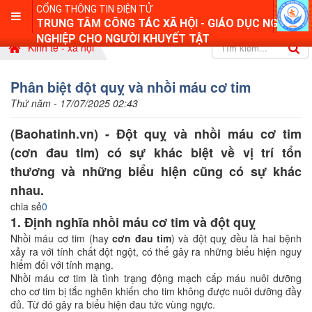
CỔNG THÔNG TIN ĐIỆN TỬ
TRUNG TÂM CÔNG TÁC XÃ HỘI - GIÁO DỤC NGHỀ
NGHIỆP CHO NGƯỜI KHUYẾT TẬT
Kinh tế - xã hội
Phân biệt đột quỵ và nhồi máu cơ tim
Thứ năm - 17/07/2025 02:43
(Baohatinh.vn) - Đột quỵ và nhồi máu cơ tim
(cơn đau tim) có sự khác biệt về vị trí tổn
thương và những biểu hiện cũng có sự khác
nhau.
chia sẻ
0
1. Định nghĩa nhồi máu cơ tim và đột quỵ
Nhồi máu cơ tim (hay
cơn đau tim
) và đột quỵ đều là hai bệnh
xảy ra với tính chất đột ngột, có thể gây ra những biểu hiện nguy
hiểm đối với tính mạng.
Nhồi máu cơ tim là tình trạng động mạch cấp máu nuôi dưỡng
cho cơ tim bị tắc nghẽn khiến cho tim không được nuôi dưỡng đầy
đủ. Từ đó gây ra biểu hiện đau tức vùng ngực.