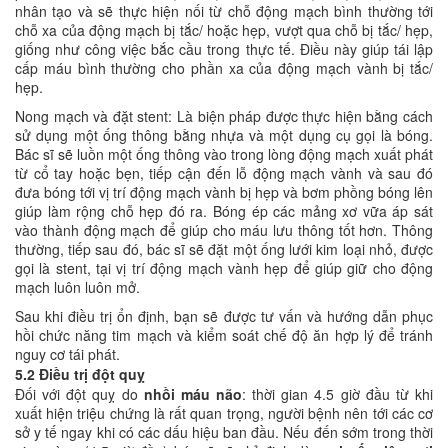
nhân tạo và sẽ thực hiện nối từ chỗ động mạch bình thường tới
chỗ xa của động mạch bị tắc/ hoặc hẹp, vượt qua chỗ bị tắc/ hẹp,
giống như công việc bắc cầu trong thực tế. Điều này giúp tái lập
cấp máu bình thường cho phần xa của động mạch vành bị tắc/
hẹp.
Nong mạch và đặt stent: Là biện pháp được thực hiện bằng cách
sử dụng một ống thông bằng nhựa và một dụng cụ gọi là bóng.
Bác sĩ sẽ luồn một ống thông vào trong lòng động mạch xuất phát
từ cổ tay hoặc bẹn, tiếp cận đến lỗ động mạch vành và sau đó
đưa bóng tới vị trí động mạch vành bị hẹp và bơm phồng bóng lên
giúp làm rộng chỗ hẹp đó ra. Bóng ép các mảng xơ vữa áp sát
vào thành động mạch để giúp cho máu lưu thông tốt hơn. Thông
thường, tiếp sau đó, bác sĩ sẽ đặt một ống lưới kim loại nhỏ, được
gọi là stent, tại vị trí động mạch vành hẹp để giúp giữ cho động
mạch luôn luôn mở.
Sau khi điều trị ổn định, bạn sẽ được tư vấn và hướng dẫn phục
hồi chức năng tim mạch và kiểm soát chế độ ăn hợp lý để tránh
nguy cơ tái phát.
5.2 Điều trị đột quỵ
Đối với đột quỵ do
nhồi máu não
: thời gian 4.5 giờ đầu từ khi
xuất hiện triệu chứng là rất quan trọng, người bệnh nên tới các cơ
sở y tế ngay khi có các dấu hiệu ban đầu. Nếu đến sớm trong thời