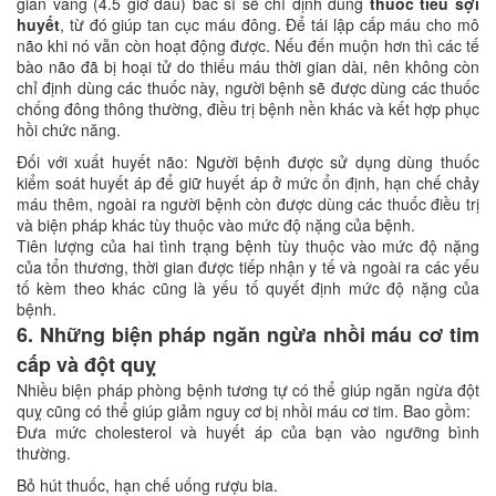
gian vàng (4.5 giờ đầu) bác sĩ sẽ chỉ định dùng
thuốc tiêu sợi
huyết
, từ đó giúp tan cục máu đông. Để tái lập cấp máu cho mô
não khi nó vẫn còn hoạt động được. Nếu đến muộn hơn thì các tế
bào não đã bị hoại tử do thiếu máu thời gian dài, nên không còn
chỉ định dùng các thuốc này, người bệnh sẽ được dùng các thuốc
chống đông thông thường, điều trị bệnh nền khác và kết hợp phục
hồi chức năng.
Đối với xuất huyết não: Người bệnh được sử dụng dùng thuốc
kiểm soát huyết áp để giữ huyết áp ở mức ổn định, hạn chế chảy
máu thêm, ngoài ra người bệnh còn được dùng các thuốc điều trị
và biện pháp khác tùy thuộc vào mức độ nặng của bệnh.
Tiên lượng của hai tình trạng bệnh tùy thuộc vào mức độ nặng
của tổn thương, thời gian được tiếp nhận y tế và ngoài ra các yếu
tố kèm theo khác cũng là yếu tố quyết định mức độ nặng của
bệnh.
6. Những biện pháp ngăn ngừa nhồi máu cơ tim
cấp và đột quỵ
Nhiều biện pháp phòng bệnh tương tự có thể giúp ngăn ngừa đột
quỵ cũng có thể giúp giảm nguy cơ bị nhồi máu cơ tim. Bao gồm:
Đưa mức cholesterol và huyết áp của bạn vào ngưỡng bình
thường.
Bỏ hút thuốc, hạn chế uống rượu bia.