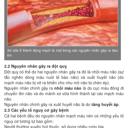
Xơ vữa ở thành động mạch là một trong các nguyên nhân gây ra đau
tim
2.2 Nguyên nhân gây ra đột quỵ
Đột quỵ có thể do hai nguyên nhân gây ra đó là nhồi máu não (sự
tắc nghẽn dòng máu nuôi tế bào não) và xuất huyết não (do
mạch máu não bị vỡ ra khiến cho nhu mô não bị chèn ép).
Nguyên nhân chính gây ra
nhồi máu não
là do cục máu đông di
chuyển lên não và do mảnh xơ vữa hình thành tại các mạch máu
não.
Nguyên nhân chính gây ra xuất huyết não là do
tăng huyết áp
.
2.3 Các yếu tố nguy cơ gây bệnh
Cả hai bệnh đều do nguyên nhân mạch máu nên có những yếu tố
nguy cơ tương tự bao gồm:
Người thường xuyên hút thuốc, sử dụng nhiều rượu bia.