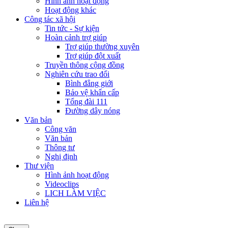
Hình ảnh hoạt động
Hoạt động khác
Công tác xã hội
Tin tức - Sự kiện
Hoàn cảnh trợ giúp
Trợ giúp thường xuyên
Trợ giúp đột xuất
Truyền thông cộng đồng
Nghiên cứu trao đổi
Bình đẳng giới
Bảo vệ khẩn cấp
Tổng đài 111
Đường dây nóng
Văn bản
Công văn
Văn bản
Thông tư
Nghị định
Thư viện
Hình ảnh hoạt động
Videoclips
LICH LÀM VIỆC
Liên hệ