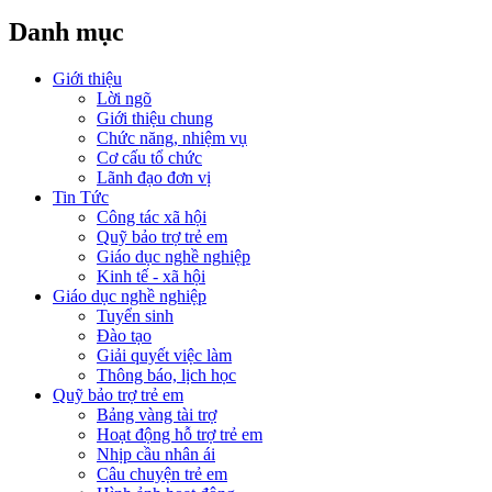
Danh mục
Giới thiệu
Lời ngõ
Giới thiệu chung
Chức năng, nhiệm vụ
Cơ cấu tổ chức
Lãnh đạo đơn vị
Tin Tức
Công tác xã hội
Quỹ bảo trợ trẻ em
Giáo dục nghề nghiệp
Kinh tế - xã hội
Giáo dục nghề nghiệp
Tuyển sinh
Đào tạo
Giải quyết việc làm
Thông báo, lịch học
Quỹ bảo trợ trẻ em
Bảng vàng tài trợ
Hoạt động hỗ trợ trẻ em
Nhịp cầu nhân ái
Câu chuyện trẻ em