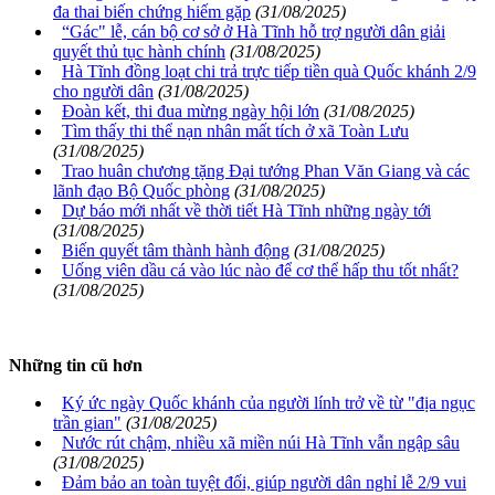
đa thai biến chứng hiếm gặp
(31/08/2025)
“Gác" lễ, cán bộ cơ sở ở Hà Tĩnh hỗ trợ người dân giải
quyết thủ tục hành chính
(31/08/2025)
Hà Tĩnh đồng loạt chi trả trực tiếp tiền quà Quốc khánh 2/9
cho người dân
(31/08/2025)
Đoàn kết, thi đua mừng ngày hội lớn
(31/08/2025)
Tìm thấy thi thể nạn nhân mất tích ở xã Toàn Lưu
(31/08/2025)
Trao huân chương tặng Đại tướng Phan Văn Giang và các
lãnh đạo Bộ Quốc phòng
(31/08/2025)
Dự báo mới nhất về thời tiết Hà Tĩnh những ngày tới
(31/08/2025)
Biến quyết tâm thành hành động
(31/08/2025)
Uống viên dầu cá vào lúc nào để cơ thể hấp thu tốt nhất?
(31/08/2025)
Những tin cũ hơn
Ký ức ngày Quốc khánh của người lính trở về từ "địa ngục
trần gian"
(31/08/2025)
Nước rút chậm, nhiều xã miền núi Hà Tĩnh vẫn ngập sâu
(31/08/2025)
Đảm bảo an toàn tuyệt đối, giúp người dân nghỉ lễ 2/9 vui