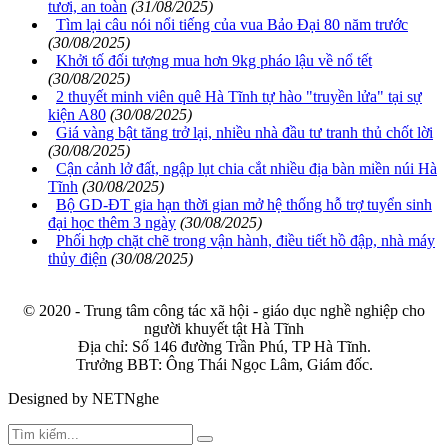
tươi, an toàn
(31/08/2025)
Tìm lại câu nói nổi tiếng của vua Bảo Đại 80 năm trước
(30/08/2025)
Khởi tố đối tượng mua hơn 9kg pháo lậu về nổ tết
(30/08/2025)
2 thuyết minh viên quê Hà Tĩnh tự hào "truyền lửa" tại sự
kiện A80
(30/08/2025)
Giá vàng bật tăng trở lại, nhiều nhà đầu tư tranh thủ chốt lời
(30/08/2025)
Cận cảnh lở đất, ngập lụt chia cắt nhiều địa bàn miền núi Hà
Tĩnh
(30/08/2025)
Bộ GD-ĐT gia hạn thời gian mở hệ thống hỗ trợ tuyển sinh
đại học thêm 3 ngày
(30/08/2025)
Phối hợp chặt chẽ trong vận hành, điều tiết hồ đập, nhà máy
thủy điện
(30/08/2025)
© 2020 - Trung tâm công tác xã hội - giáo dục nghề nghiệp cho
người khuyết tật Hà Tĩnh
Địa chỉ: Số 146 đường Trần Phú, TP Hà Tĩnh.
Trưởng BBT: Ông Thái Ngọc Lâm, Giám đốc.
Designed by NETNghe