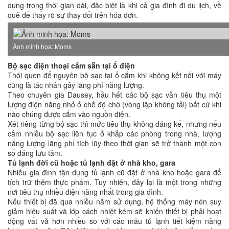
dụng trong thời gian dài, đặc biệt là khi cả gia đình đi du lịch, về
quê để thấy rõ sự thay đổi trên hóa đơn.
Ảnh minh họa: Moms
Bộ sạc điện thoại cắm sẵn tại ổ điện
Thói quen để nguyên bộ sạc tại ổ cắm khi không kết nối với máy
cũng là tác nhân gây lãng phí năng lượng.
Theo chuyên gia Dausey, hầu hết các bộ sạc vẫn tiêu thụ một
lượng điện năng nhỏ ở chế độ chờ (vòng lặp không tải) bất cứ khi
nào chúng được cắm vào nguồn điện.
Xét riêng từng bộ sạc thì mức tiêu thụ không đáng kể, nhưng nếu
cắm nhiều bộ sạc liên tục ở khắp các phòng trong nhà, lượng
năng lượng lãng phí tích lũy theo thời gian sẽ trở thành một con
số đáng lưu tâm.
Tủ lạnh đời cũ hoặc tủ lạnh đặt ở nhà kho, gara
Nhiều gia đình tận dụng tủ lạnh cũ đặt ở nhà kho hoặc gara để
tích trữ thêm thực phẩm. Tuy nhiên, đây lại là một trong những
nơi tiêu thụ nhiều điện năng nhất trong gia đình.
Nếu thiết bị đã qua nhiều năm sử dụng, hệ thống máy nén suy
giảm hiệu suất và lớp cách nhiệt kém sẽ khiến thiết bị phải hoạt
động vất vả hơn nhiều so với các mẫu tủ lạnh tiết kiệm năng