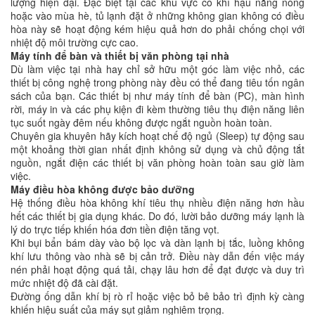
lượng hiện đại. Đặc biệt tại các khu vực có khí hậu nắng nóng
hoặc vào mùa hè, tủ lạnh đặt ở những không gian không có điều
hòa này sẽ hoạt động kém hiệu quả hơn do phải chống chọi với
nhiệt độ môi trường cực cao.
Máy tính để bàn và thiết bị văn phòng tại nhà
Dù làm việc tại nhà hay chỉ sở hữu một góc làm việc nhỏ, các
thiết bị công nghệ trong phòng này đều có thể đang tiêu tốn ngân
sách của bạn. Các thiết bị như máy tính để bàn (PC), màn hình
rời, máy in và các phụ kiện đi kèm thường tiêu thụ điện năng liên
tục suốt ngày đêm nếu không được ngắt nguồn hoàn toàn.
Chuyên gia khuyên hãy kích hoạt chế độ ngủ (Sleep) tự động sau
một khoảng thời gian nhất định không sử dụng và chủ động tắt
nguồn, ngắt điện các thiết bị văn phòng hoàn toàn sau giờ làm
việc.
Máy điều hòa không được bảo dưỡng
Hệ thống điều hòa không khí tiêu thụ nhiều điện năng hơn hầu
hết các thiết bị gia dụng khác. Do đó, lười bảo dưỡng máy lạnh là
lý do trực tiếp khiến hóa đơn tiền điện tăng vọt.
Khi bụi bẩn bám dày vào bộ lọc và dàn lạnh bị tắc, luồng không
khí lưu thông vào nhà sẽ bị cản trở. Điều này dẫn đến việc máy
nén phải hoạt động quá tải, chạy lâu hơn để đạt được và duy trì
mức nhiệt độ đã cài đặt.
Đường ống dẫn khí bị rò rỉ hoặc việc bỏ bê bảo trì định kỳ càng
khiến hiệu suất của máy sụt giảm nghiêm trọng.