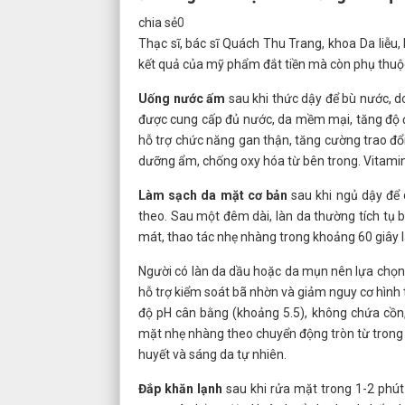
chia sẻ
0
Thạc sĩ, bác sĩ Quách Thu Trang, khoa Da liễu
kết quả của mỹ phẩm đắt tiền mà còn phụ thuộ
Uống nước ấm
sau khi thức dậy để bù nước, do
được cung cấp đủ nước, da mềm mại, tăng độ đ
hỗ trợ chức năng gan thận, tăng cường trao đổ
dưỡng ẩm, chống oxy hóa từ bên trong. Vitamin
Làm sạch da mặt cơ bản
sau khi ngủ dậy để 
theo. Sau một đêm dài, làn da thường tích tụ 
mát, thao tác nhẹ nhàng trong khoảng 60 giây 
Người có làn da dầu hoặc da mụn nên lựa chọn s
hỗ trợ kiểm soát bã nhờn và giảm nguy cơ hình
độ pH cân bằng (khoảng 5.5), không chứa cồn,
mặt nhẹ nhàng theo chuyển động tròn từ trong r
huyết và sáng da tự nhiên.
Đắp khăn lạnh
sau khi rửa mặt trong 1-2 phút 