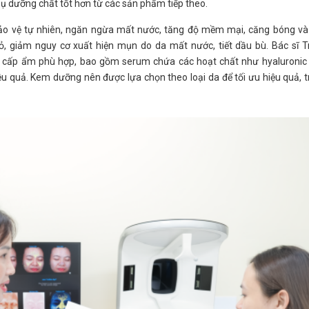
ụ dưỡng chất tốt hơn từ các sản phẩm tiếp theo.
ảo vệ tự nhiên, ngăn ngừa mất nước, tăng độ mềm mại, căng bóng và
, giảm nguy cơ xuất hiện mụn do da mất nước, tiết dầu bù. Bác sĩ T
cấp ẩm phù hợp, bao gồm serum chứa các hoạt chất như hyaluronic a
hiệu quả. Kem dưỡng nên được lựa chọn theo loại da để tối ưu hiệu quả, 