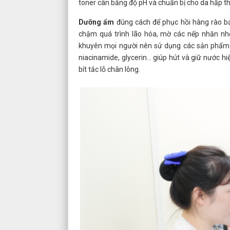
toner cân bằng độ pH và chuẩn bị cho da hấp th
Dưỡng ẩm
đúng cách để phục hồi hàng rào b
chậm quá trình lão hóa, mờ các nếp nhăn nhỏ
khuyên mọi người nên sử dụng các sản phẩm 
niacinamide, glycerin... giúp hút và giữ nước 
bít tắc lỗ chân lông.