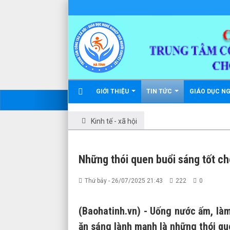
GIỚI THIỆU
TIN TỨC
GIÁO DỤC N
Kinh tế - xã hội
Những thói quen buổi sáng tốt ch
Thứ bảy - 26/07/2025 21:43
222
0
(Baohatinh.vn) - Uống nước ấm, là
ăn sáng lành mạnh là những thói que