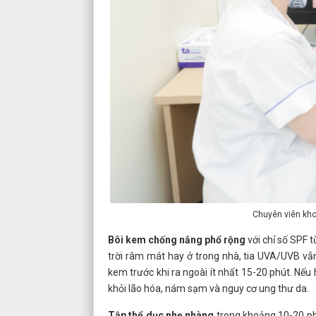
Chuyên viên kho
Bôi kem chống nắng
phổ rộng
với chỉ số SPF t
trời râm mát hay ở trong nhà, tia UVA/UVB vẫn
kem trước khi ra ngoài ít nhất 15-20 phút. Nếu h
khỏi lão hóa, nám sạm và nguy cơ ung thư da.
Tập thể dục nhẹ nhàng
trong khoảng 10-20 phú