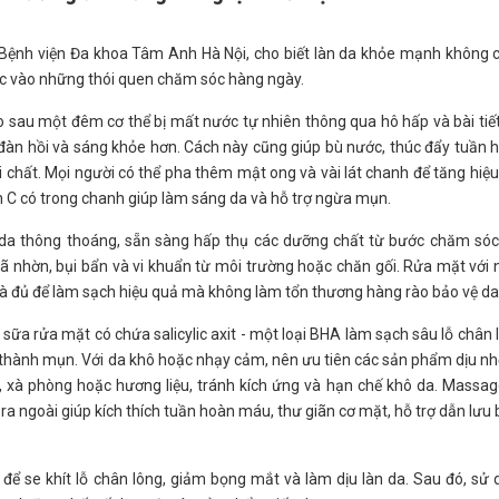
, Bệnh viện Đa khoa Tâm Anh Hà Nội, cho biết làn da khỏe mạnh không c
c vào những thói quen chăm sóc hàng ngày.
 sau một đêm cơ thể bị mất nước tự nhiên thông qua hô hấp và bài tiết
àn hồi và sáng khỏe hơn. Cách này cũng giúp bù nước, thúc đẩy tuần 
i chất. Mọi người có thể pha thêm mật ong và vài lát chanh để tăng hiệ
 C có trong chanh giúp làm sáng da và hỗ trợ ngừa mụn.
da thông thoáng, sẵn sàng hấp thụ các dưỡng chất từ bước chăm sóc 
bã nhờn, bụi bẩn và vi khuẩn từ môi trường hoặc chăn gối. Rửa mặt với
là đủ để làm sạch hiệu quả mà không làm tổn thương hàng rào bảo vệ da
ữa rửa mặt có chứa salicylic axit - một loại BHA làm sạch sâu lỗ chân 
 thành mụn. Với da khô hoặc nhạy cảm, nên ưu tiên các sản phẩm dịu nh
 xà phòng hoặc hương liệu, tránh kích ứng và hạn chế khô da. Massa
a ngoài giúp kích thích tuần hoàn máu, thư giãn cơ mặt, hỗ trợ dẫn lưu
để se khít lỗ chân lông, giảm bọng mắt và làm dịu làn da. Sau đó, sử