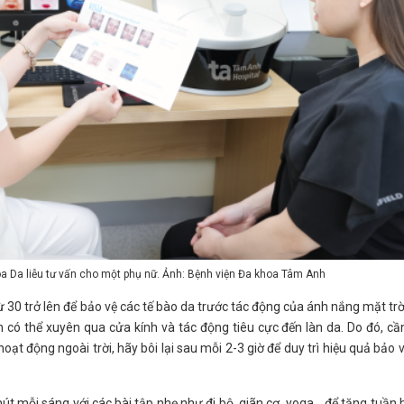
a Da liễu tư vấn cho một phụ nữ. Ảnh: Bệnh viện Đa khoa Tâm Anh
ừ 30 trở lên để bảo vệ các tế bào da trước tác động của ánh nắng mặt trờ
 có thể xuyên qua cửa kính và tác động tiêu cực đến làn da. Do đó, cầ
oạt động ngoài trời, hãy bôi lại sau mỗi 2-3 giờ để duy trì hiệu quả bảo 
t mỗi sáng với các bài tập nhẹ như đi bộ, giãn cơ, yoga... để tăng tuần