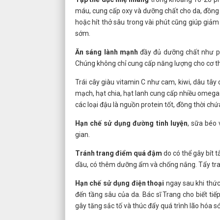
máu, cung cấp oxy và dưỡng chất cho da, đồng th
hoặc hít thở sâu trong vài phút cũng giúp giả
sớm.
Ăn sáng lành mạnh
đầy đủ dưỡng chất như pro
Chúng không chỉ cung cấp năng lượng cho cơ th
Trái cây giàu vitamin C như cam, kiwi, dâu tây
mạch, hạt chia, hạt lanh cung cấp nhiều omega
các loại đậu là nguồn protein tốt, đồng thời chứ
Hạn chế sử dụng đường tinh luyện
, sữa béo 
gian.
Tránh trang điểm quá đậm
do có thể gây bít 
dầu, có thêm dưỡng ẩm và chống nắng. Tẩy tran
Hạn chế sử dụng điện thoại
ngay sau khi thứ
đến tầng sâu của da. Bác sĩ Trang cho biết ti
gây tăng sắc tố và thúc đẩy quá trình lão hóa s