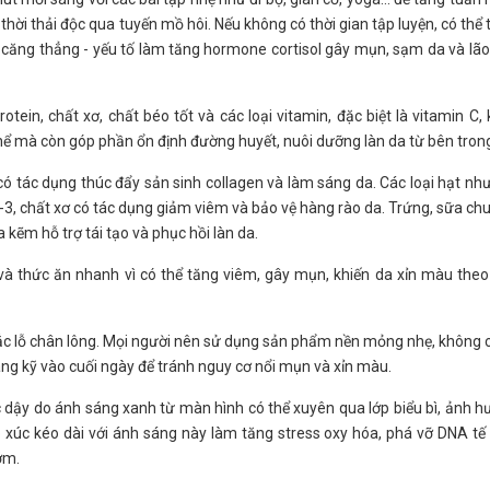
ời thải độc qua tuyến mồ hôi. Nếu không có thời gian tập luyện, có thể 
m căng thẳng - yếu tố làm tăng hormone cortisol gây mụn, sạm da và lã
tein, chất xơ, chất béo tốt và các loại vitamin, đặc biệt là vitamin C,
ể mà còn góp phần ổn định đường huyết, nuôi dưỡng làn da từ bên tron
 có tác dụng thúc đẩy sản sinh collagen và làm sáng da. Các loại hạt nh
-3, chất xơ có tác dụng giảm viêm và bảo vệ hàng rào da. Trứng, sữa ch
a kẽm hỗ trợ tái tạo và phục hồi làn da.
và thức ăn nhanh vì có thể tăng viêm, gây mụn, khiến da xỉn màu theo
tắc lỗ chân lông. Mọi người nên sử dụng sản phẩm nền mỏng nhẹ, không
g kỹ vào cuối ngày để tránh nguy cơ nổi mụn và xỉn màu.
c dậy do ánh sáng xanh từ màn hình có thể xuyên qua lớp biểu bì, ảnh 
ếp xúc kéo dài với ánh sáng này làm tăng stress oxy hóa, phá vỡ DNA tế
ớm.