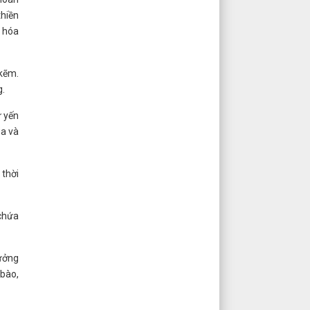
thiền
o hóa
 kẽm.
g.
ư yến
ua và
 thời
 chứa
hưởng
 bào,