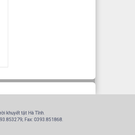
i khuyết tật Hà Tĩnh.
2393.853279; Fax: 0393.851868.