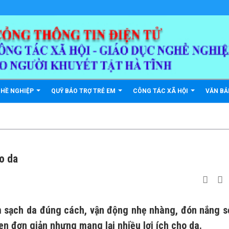
GHỀ NGHIỆP
QUỸ BẢO TRỢ TRẺ EM
CÔNG TÁC XÃ HỘI
VĂN B
o da
m sạch da đúng cách, vận động nhẹ nhàng, đón nắng 
n đơn giản nhưng mang lại nhiều lợi ích cho da.