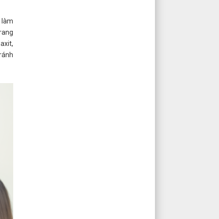
 làm
rang
xit,
tránh