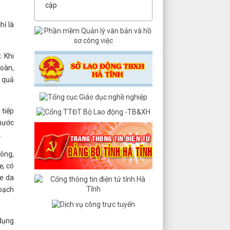
cập
hỉ là
. Khi
hoàn,
u quả
tiếp
 nước
.
lông,
ẹ, có
ge da
 bạch
 dụng