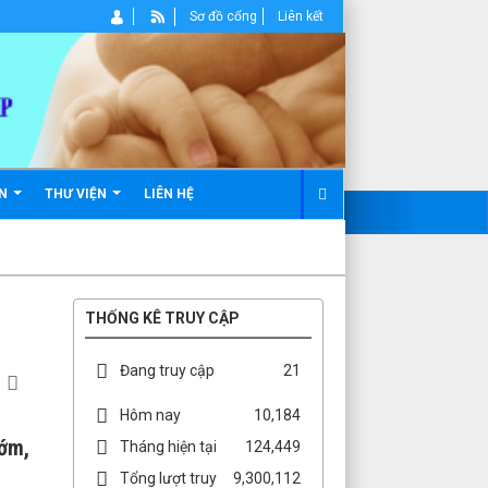
Sơ đồ cổng
Liên kết
ẢN
THƯ VIỆN
LIÊN HỆ
THỐNG KÊ TRUY CẬP
Đang truy cập
21
Hôm nay
10,184
sớm,
Tháng hiện tại
124,449
Tổng lượt truy
9,300,112