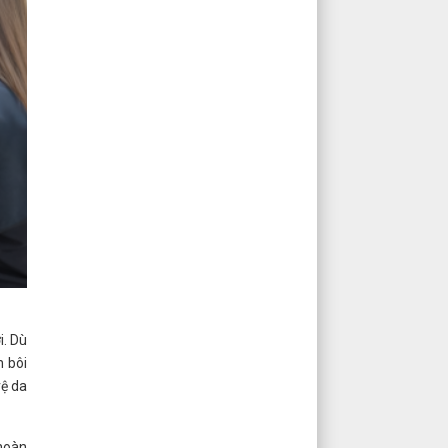
i. Dù
n bôi
vệ da
 hoàn