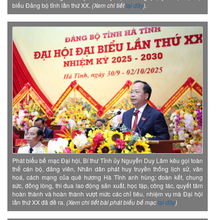
biểu Đảng bộ tỉnh lần thứ XX.
(Xem chi tiết
tại đây
).
Phát biểu bế mạc Đại hội, Bí thư Tỉnh ủy Nguyễn Duy Lâm kêu gọi toàn
thể cán bộ, đảng viên, Nhân dân phát huy truyền thống lịch sử, văn
hoá, cách mạng của quê hương Hà Tĩnh anh hùng; đoàn kết, chung
sức, đồng lòng, thi đua lao động sản xuất, học tập, công tác, quyết tâm
hoàn thành và hoàn thành vượt mức các chỉ tiêu, nhiệm vụ mà Đại hội
lần thứ XX đã đề ra.
(Xem chi tiết bài phát biểu bế mạc
tại đây
)