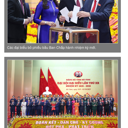
Các đại biểu bỏ phiếu bầu Ban Chấp hành nhiệm kỳ mới.