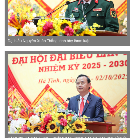
Đại biểu Nguyễn Xuân Thắng trình bày tham luận.
Đồng chí Hà Văn Hùng - Trưởng ban Tuyên giáo và Dân vận Tỉnh ủy