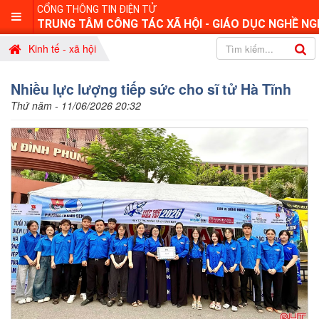
CỔNG THÔNG TIN ĐIỆN TỬ
TRUNG TÂM CÔNG TÁC XÃ HỘI - GIÁO DỤC NGHỀ NG
Kinh tế - xã hội
Nhiều lực lượng tiếp sức cho sĩ tử Hà Tĩnh
Thứ năm - 11/06/2026 20:32