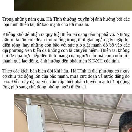
Trong những năm qua, Hà Tĩnh thường xuyên bị ảnh hưởng bởi các
loại hình thiên tai, từ bão mạnh cho tới mưa lũ.
Không khó để nhận ra quy luật thiên tai đang dần bị phá vỡ. Những
trận mưa lớn cực đoan trút xuống trong thời gian ngắn gây ngập lụt
diện rộng, hay những cơn bão với sức gió giật mạnh đổ bộ vào các
địa phương ven biển đã không còn là chuyện hiếm. Thiên tai không
chỉ đe dọa trực tiếp đến tính mạng của người dân mà còn cuốn trôi
thành quả lao động, ảnh hưởng đến phát triển KT-XH của tỉnh.
Theo các kịch bản biến đổi khí hậu, Hà Tĩnh là địa phương có nguy
cơ chịu tác động lớn của bão mạnh, mưa cực đoan và nước dâng do
bão. Điều này đặt ra yêu cầu cấp thiết phải chuyển mạnh từ bị động
ứng phó sang chủ động phòng ngừa thiên tai.