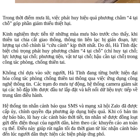
Trong thời điểm mưa lũ, việc phát huy hiệu quả phương châm “4 tại
chỗ” góp phần giảm thiểu thiệt hại.
Kinh nghiệm thực tiễn từ những mùa mưa bão trước cho thấy, khi
thiên tai chia cắt giao thông, thông tin liên lạc bị gián đoạn, lực
lượng tại chỗ chính là “cứu cánh” kịp thời nhất. Do đó, Hà Tĩnh đặc
biệt chú trọng phát huy phương châm “4 tại chỗ” (chỉ huy tại chỗ;
lực lượng tại chỗ; phương tiện, vật tư tại chỗ; hậu cần tại chỗ) trong
công tác phòng, chống thiên tai.
Không chỉ dựa vào sức người, Hà Tĩnh đang từng bước hiện đại
hóa công tác phòng chống thiên tai thông qua việc ứng dụng công
nghệ thông tin. Các trạm đo mưa tự động, hệ thống camera giám sát
tại các hồ đập lớn được đầu tư lắp đặt và kết nối dữ liệu trực tiếp về
trung tâm điều hành.
Hệ thống tin nhắn cảnh báo qua SMS và mạng xã hội Zalo đã được
cấp ủy, chính quyền địa phương áp dụng hiệu quả. Khi có bản tin
dự báo bão, lũ hay các cảnh báo thời tiết, tin nhắn sẽ được đồng loạt
gửi đến điện thoại của người dân, kèm theo các khuyến cáo an toàn
cụ thể. Điều này giúp rút ngắn tối đa thời gian từ lúc nhận cảnh báo
đến lúc người dân thực hiện các biện pháp ứng phó.