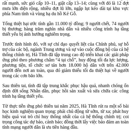
rất mạnh, sức gió cấp 10–11, giật cấp 13–14; cùng với đó là 12 đợt
mưa lớn diện rộng, nhiều đợt lũ lớn, ngập lụt kéo dài tại khu vực
phía Nam tỉnh và vùng hạ du hồ Kẻ Gỗ.
Tổng thiệt hại ước tính gần 11.000 tỷ đồng; 9 người chết, 74 người
bị thương; hàng trăm nghìn nhà dân và nhiều công trình hạ tầng
thiết yếu bị ảnh hưởng nghiêm trọng.
Trước tình hình đó, với sự chỉ đạo quyết liệt của Chính phủ, sự hỗ
trợ của các bộ, ngành Trung ương và sự vào cuộc đồng bộ của cả hệ
thống chính trị, Hà Tĩnh đã tập trung cao độ triển khai các giải pháp
ứng phó theo phương châm “4 tại chỗ”, huy động tối đa lực lượng,
phương tiện, tổ chức sơ tán hơn 18.000 hộ dân với trên 42.000
người đến nơi an toàn, qua đó giảm thiểu tối đa thiệt hại về người
trong các cơn bão lớn.
Sau thiên tai, tỉnh đã tập trung khắc phục hậu quả, nhanh chóng ổn
định đời sống Nhân dân, phục hồi sản xuất và sửa chữa các công
trình hạ tầng thiết yếu.
Từ thực tiễn ứng phó thiên tai năm 2025, Hà Tĩnh rút ra một số bài
học kinh nghiệm quan trọng: phải chủ động từ sớm, từ xa; phát huy
hiệu quả vai trò chỉ huy thống nhất của cả hệ thống chính trị; coi
trọng công tác dự báo, cảnh báo; đồng thời lấy việc bảo đảm an toàn
tính mạng người dân là ưu tiên hàng đầu.