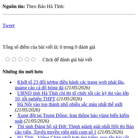
Nguồn tin:
Theo Báo Hà Tĩnh:
Tweet
Tổng số điểm của bài viết là: 0 trong 0 đánh giá
Click để đánh giá bài viết
Những tin mới hơn
Khởi tố 23 đối tượng điều hành các trang web phát lậu,
quảng cáo cá độ bóng đá
(21/05/2026)
UBND tỉnh Hà Tĩnh chỉ thị tổ chức tốt các kỳ thi vào lớp
10, tốt nghiệp THPT
(21/05/2026)
Hà Nội vào top thành phố nhiều sắc màu nhất thế giới
(21/05/2026)
Xung đột tại Trung Đông: Iran thông báo vùng biển kiểm
soát
(21/05/2026)
Thí sinh Đảng bộ xã Đức Thịnh giành giải nhất Hội thi Báo
cáo viên, Tuyên truyền viên giỏi cụm số 1
(21/05/2026)
Hà Tĩnh - Viêng Chăn phối hợp tìm kiếm, quy tập hài cốt