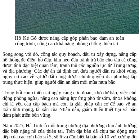
Hồ Kẻ Gỗ được nâng cấp góp phần bảo đảm an toàn
công trình, nâng cao khả năng phòng chống thiên tai.
Song song với đó, công tác quy hoạch, đầu tư xây dựng, nâng cấp
hệ thống đê điều, hồ đập, khu neo đậu tránh trú bão cho tàu cá cũng
được tỉnh đặc biệt quan tâm, tranh thủ các nguồn lực từ Trung ương
và địa phương. Các dự án tái định cư, đưa người dân ra khỏi vùng
nguy cơ cao về sạt lở đất cũng được chính quyền địa phương tập
trung thực hiện, giúp người dân an tâm mỗi mùa mưa bão.
Trong bối cảnh thiên tai ngày càng cực đoan, khó dự báo, việc chủ
động phòng ngừa, nâng cao năng lực ứng phó từ sớm, từ xa không
chỉ là yêu cầu cấp bách mà còn là giải pháp căn cơ để bảo vệ an
toàn tính mạng, tài sản của Nhân dân, giảm thiểu thiệt hại và bảo
đảm phát triển bền vững.
Năm 2025, Hà Tĩnh là một trong những địa phương chịu ảnh hưởng
đặc biệt nặng nề của thiên tai. Trên địa bàn đã chịu tác động trực
tiếp của các cơn bão số 5, số 6 và đặc biệt là bão số 10 với cường độ