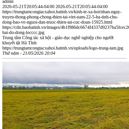
admin
2026-05-21T20:05:44-04:00
2026-05-21T20:05:44-04:00
https://trungtamcongtacxahoi.hatinh.vn/kinh-te-xa-hoi/nhan-ngay-
truyen-thong-phong-chong-thien-tai-viet-nam-22-5-ha-tinh-chu-
dong-bao-ve-nguoi-dan-truoc-thien-tai-cuc-doan-15925.html
https://cdn.baohatinh.vn/images/4b1f986dc6674f4337d9237ba5fc
hai-do-dong-locccc.jpg
Trung tâm Công tác xã hội - giáo dục nghề nghiệp cho người
khuyết tật Hà Tĩnh
https://trungtamcongtacxahoi.hatinh.vn/uploads/logo-trung-tam.jpg
Thứ năm - 21/05/2026 20:04