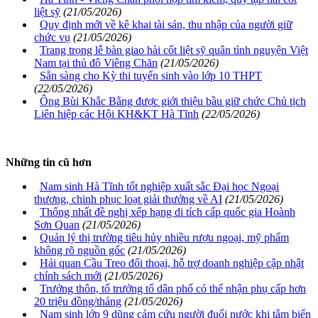
liệt sỹ
(21/05/2026)
Quy định mới về kê khai tài sản, thu nhập của người giữ
chức vụ
(21/05/2026)
Trang trọng lễ bàn giao hài cốt liệt sỹ quân tình nguyện Việt
Nam tại thủ đô Viêng Chăn
(21/05/2026)
Sẵn sàng cho Kỳ thi tuyển sinh vào lớp 10 THPT
(22/05/2026)
Ông Bùi Khắc Bằng được giới thiệu bầu giữ chức Chủ tịch
Liên hiệp các Hội KH&KT Hà Tĩnh
(22/05/2026)
Những tin cũ hơn
Nam sinh Hà Tĩnh tốt nghiệp xuất sắc Đại học Ngoại
thương, chinh phục loạt giải thưởng về AI
(21/05/2026)
Thống nhất đề nghị xếp hạng di tích cấp quốc gia Hoành
Sơn Quan
(21/05/2026)
Quản lý thị trường tiêu hủy nhiều rượu ngoại, mỹ phẩm
không rõ nguồn gốc
(21/05/2026)
Hải quan Cầu Treo đối thoại, hỗ trợ doanh nghiệp cập nhật
chính sách mới
(21/05/2026)
Trưởng thôn, tổ trưởng tổ dân phố có thể nhận phụ cấp hơn
20 triệu đồng/tháng
(21/05/2026)
Nam sinh lớp 9 dũng cảm cứu người đuối nước khi tắm biển