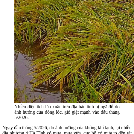
Nhiều diện tích lúa xuân trên địa bàn tỉnh bị ngã đổ do
ảnh hưởng của dông lốc, gió giật mạnh vào đầu tháng
5/2026.
Ngay đầu tháng 5/2026, do ảnh hưởng của không khí lạnh, tại nhiều
địa phương ở Hà Tĩnh có mưa, mưa vừa, cục bộ có mưa to đến rất