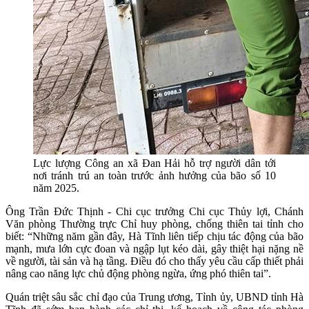
Lực lượng Công an xã Đan Hải hỗ trợ người dân tới
nơi tránh trú an toàn trước ảnh hưởng của bão số 10
năm 2025.
Ông Trần Đức Thịnh - Chi cục trưởng Chi cục Thủy lợi, Chánh
Văn phòng Thường trực Chỉ huy phòng, chống thiên tai tỉnh cho
biết: “Những năm gần đây, Hà Tĩnh liên tiếp chịu tác động của bão
mạnh, mưa lớn cực đoan và ngập lụt kéo dài, gây thiệt hại nặng nề
về người, tài sản và hạ tầng. Điều đó cho thấy yêu cầu cấp thiết phải
nâng cao năng lực chủ động phòng ngừa, ứng phó thiên tai”.
Quán triệt sâu sắc chỉ đạo của Trung ương, Tỉnh ủy, UBND tỉnh Hà