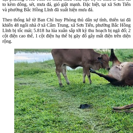
to kèm dông, sét, mưa đá, gió giật mạnh. Đặc biệt, tại xã Sơn Tiến
và phường Bắc Hồng Lĩnh đã xuất hiện mưa đá.
Theo thống kê từ Ban Chỉ huy Phòng thủ dân sự tỉnh, thiên tai đã
khiến 48 ngôi nhà ở xã Cẩm Trung, xã Sơn Tiến, phường Bắc Hồng
Lĩnh bị tốc mái; 5.818 ha lúa xuân sắp tới kỳ thu hoạch bị ngã đổ; 2
cột điện cao thế, 1 cột điện hạ thế bị gãy đổ gây mất điện trên diện
rộng.