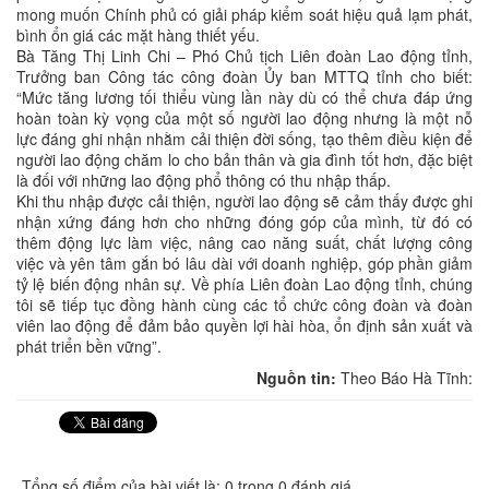
mong muốn Chính phủ có giải pháp kiểm soát hiệu quả lạm phát,
bình ổn giá các mặt hàng thiết yếu.
Bà Tăng Thị Linh Chi – Phó Chủ tịch Liên đoàn Lao động tỉnh,
Trưởng ban Công tác công đoàn Ủy ban MTTQ tỉnh cho biết:
“Mức tăng lương tối thiểu vùng lần này dù có thể chưa đáp ứng
hoàn toàn kỳ vọng của một số người lao động nhưng là một nỗ
lực đáng ghi nhận nhằm cải thiện đời sống, tạo thêm điều kiện để
người lao động chăm lo cho bản thân và gia đình tốt hơn, đặc biệt
là đối với những lao động phổ thông có thu nhập thấp.
Khi thu nhập được cải thiện, người lao động sẽ cảm thấy được ghi
nhận xứng đáng hơn cho những đóng góp của mình, từ đó có
thêm động lực làm việc, nâng cao năng suất, chất lượng công
việc và yên tâm gắn bó lâu dài với doanh nghiệp, góp phần giảm
tỷ lệ biến động nhân sự. Về phía Liên đoàn Lao động tỉnh, chúng
tôi sẽ tiếp tục đồng hành cùng các tổ chức công đoàn và đoàn
viên lao động để đảm bảo quyền lợi hài hòa, ổn định sản xuất và
phát triển bền vững”.
Nguồn tin:
Theo Báo Hà Tĩnh:
Tổng số điểm của bài viết là: 0 trong 0 đánh giá