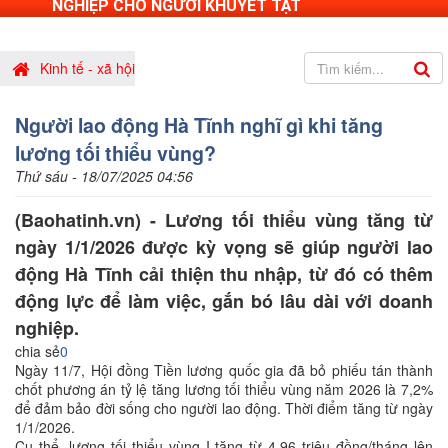
NGHIỆP CHO NGƯỜI KHUYẾT TẬT
Kinh tế - xã hội
Người lao động Hà Tĩnh nghĩ gì khi tăng
lương tối thiểu vùng?
Thứ sáu - 18/07/2025 04:56
(Baohatinh.vn) - Lương tối thiểu vùng tăng từ
ngày 1/1/2026 được kỳ vọng sẽ giúp người lao
động Hà Tĩnh cải thiện thu nhập, từ đó có thêm
động lực để làm việc, gắn bó lâu dài với doanh
nghiệp.
chia sẻ
0
Ngày 11/7, Hội đồng Tiền lương quốc gia đã bỏ phiếu tán thành
chốt phương án tỷ lệ tăng lương tối thiểu vùng năm 2026 là 7,2%
để đảm bảo đời sống cho người lao động. Thời điểm tăng từ ngày
1/1/2026.
Cụ thể, lương tối thiểu vùng I tăng từ 4,96 triệu đồng/tháng lên