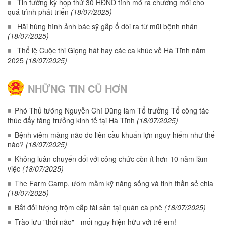
Tin tưởng kỳ họp thứ 30 HĐND tỉnh mở ra chương mới cho
quá trình phát triển
(18/07/2025)
Hãi hùng hình ảnh bác sỹ gắp ổ dòi ra từ mũi bệnh nhân
(18/07/2025)
Thể lệ Cuộc thi Giọng hát hay các ca khúc về Hà Tĩnh năm
2025
(18/07/2025)
NHỮNG TIN CŨ HƠN
Phó Thủ tướng Nguyễn Chí Dũng làm Tổ trưởng Tổ công tác
thúc đẩy tăng trưởng kinh tế tại Hà Tĩnh
(18/07/2025)
Bệnh viêm màng não do liên cầu khuẩn lợn nguy hiểm như thế
nào?
(18/07/2025)
Không luân chuyển đối với công chức còn ít hơn 10 năm làm
việc
(18/07/2025)
The Farm Camp, ươm mầm kỹ năng sống và tinh thần sẻ chia
(18/07/2025)
Bắt đối tượng trộm cắp tài sản tại quán cà phê
(18/07/2025)
Trào lưu "thối não" - mối nguy hiện hữu với trẻ em!