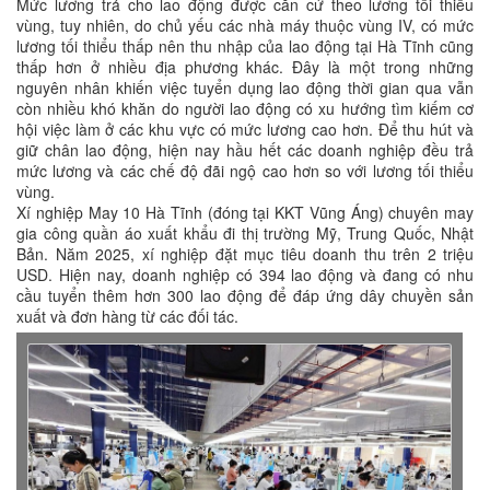
Mức lương trả cho lao động được căn cứ theo lương tối thiểu
vùng, tuy nhiên, do chủ yếu các nhà máy thuộc vùng IV, có mức
lương tối thiểu thấp nên thu nhập của lao động tại Hà Tĩnh cũng
thấp hơn ở nhiều địa phương khác. Đây là một trong những
nguyên nhân khiến việc tuyển dụng lao động thời gian qua vẫn
còn nhiều khó khăn do người lao động có xu hướng tìm kiếm cơ
hội việc làm ở các khu vực có mức lương cao hơn. Để thu hút và
giữ chân lao động, hiện nay hầu hết các doanh nghiệp đều trả
mức lương và các chế độ đãi ngộ cao hơn so với lương tối thiểu
vùng.
Xí nghiệp May 10 Hà Tĩnh (đóng tại KKT Vũng Áng) chuyên may
gia công quần áo xuất khẩu đi thị trường Mỹ, Trung Quốc, Nhật
Bản. Năm 2025, xí nghiệp đặt mục tiêu doanh thu trên 2 triệu
USD. Hiện nay, doanh nghiệp có 394 lao động và đang có nhu
cầu tuyển thêm hơn 300 lao động để đáp ứng dây chuyền sản
xuất và đơn hàng từ các đối tác.