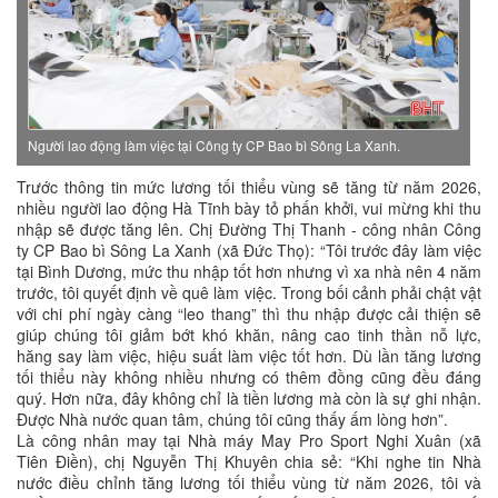
Người lao động làm việc tại Công ty CP Bao bì Sông La Xanh.
Trước thông tin mức lương tối thiểu vùng sẽ tăng từ năm 2026,
nhiều người lao động Hà Tĩnh bày tỏ phấn khởi, vui mừng khi thu
nhập sẽ được tăng lên. Chị Đường Thị Thanh - công nhân Công
ty CP Bao bì Sông La Xanh (xã Đức Thọ): “Tôi trước đây làm việc
tại Bình Dương, mức thu nhập tốt hơn nhưng vì xa nhà nên 4 năm
trước, tôi quyết định về quê làm việc. Trong bối cảnh phải chật vật
với chi phí ngày càng “leo thang” thì thu nhập được cải thiện sẽ
giúp chúng tôi giảm bớt khó khăn, nâng cao tinh thần nỗ lực,
hăng say làm việc, hiệu suất làm việc tốt hơn. Dù lần tăng lương
tối thiểu này không nhiều nhưng có thêm đồng cũng đều đáng
quý. Hơn nữa, đây không chỉ là tiền lương mà còn là sự ghi nhận.
Được Nhà nước quan tâm, chúng tôi cũng thấy ấm lòng hơn”.
Là công nhân may tại Nhà máy May Pro Sport Nghi Xuân (xã
Tiên Điền), chị Nguyễn Thị Khuyên chia sẻ: “Khi nghe tin Nhà
nước điều chỉnh tăng lương tối thiểu vùng từ năm 2026, tôi và